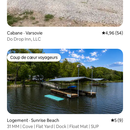
Cabane · Varsovie
Note moyenne
4,96 (54)
Do Drop Inn, LLC
Coup de cœur voyageurs
Coup de cœur voyageurs
Logement · Sunrise Beach
Note moy
5 (9)
31 MM | Cove | Flat Yard | Dock | Float Mat | SUP