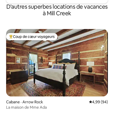
D'autres superbes locations de vacances
à Mill Creek
Coup de cœur voyageurs
Coup de cœur voyageurs parmi les plus aimés
Cabane · Arrow Rock
Note moyenne
4,99 (94)
La maison de Mme Ada