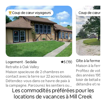
Coup de cœur voyageurs
Coup de cœur vo
Coup de cœur voyageurs parmi les plus aimés
Coup de cœur vo
Gîte à la ferme · Ve
Logement · Sedalia
Note moyenne de 5 sur 5, 
5 (19)
Maison à la ferme
Retraite à Oak Valley
Profitez de votre
Maison spacieuse de 2 chambres en
des années 1950 s
contact avec la terre sur 22 acres boisés.
loisir de bétail en
Détendez-vous dans ce havre de paix à
détendre et regard
la campagne. Parcourez les sentiers ou
dans l'herbe. Les l
Les commodités préférées pour les
asseyez-vous sous les grands arbres et
haut d'un escalie
profitez de la nature. La maison et le
locations de vacances à Mill Creek
de places de stat
terrain sont propres et bien entretenus,
sommes à seuleme
et sont à seulement 3 1/2 miles des