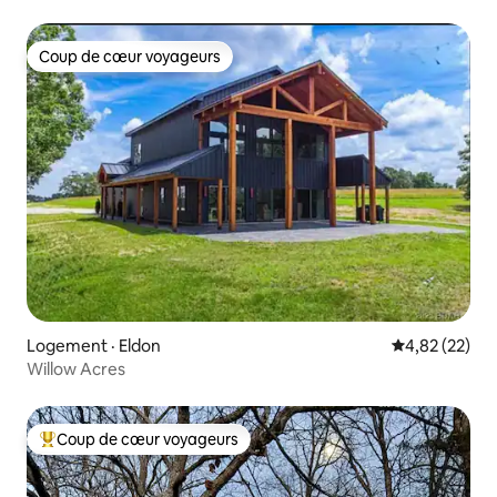
Coup de cœur voyageurs
Coup de cœur voyageurs
Logement · Eldon
Note moyenne
4,82 (22)
Willow Acres
Coup de cœur voyageurs
Coup de cœur voyageurs parmi les plus aimés