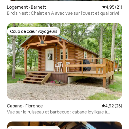
Logement · Barnett
Note moyenne
4,95 (21)
Bird's Nest : Chalet en A avec vue sur l'ouest et quai privé
Coup de cœur voyageurs
Coup de cœur voyageurs
Cabane · Florence
Note moyenne
4,92 (25)
Vue sur le ruisseau et barbecue : cabane idyllique à
Florence