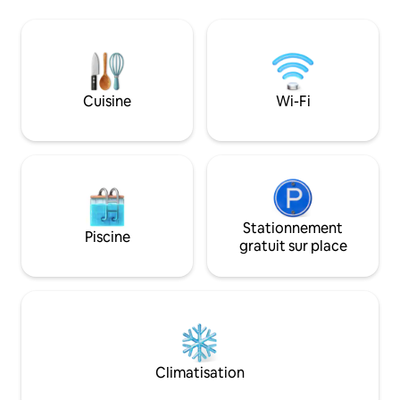
de la petite ville de
limites de la ville. Nous vous proposons
seulement 13 minut
de nombreux équipements. La cuisine
des Ozarks et à 15
est entièrement équipée. 1 lit king size, 1
Loop 2. L'eau ici à
lit queen size, plus un canapé-lit queen
de soufre, nous f
size dans le salon. Buanderie. Pas de
l'eau potable en b
marche pour entrer dans la maison,
Cuisine
Wi-Fi
séjour. Il n'y a pas 
toutes les portes sont larges de 36
le Wi-Fi.
pouces, espace de vie/salle à manger à
aire ouverte.
Stationnement
Piscine
gratuit sur place
Climatisation