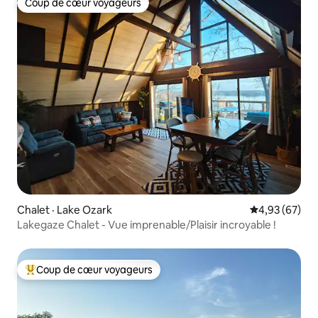
Coup de cœur voyageurs
Coup de cœur voyageurs
Chalet · Lake Ozark
Note moyenne
4,93 (67)
Lakegaze Chalet - Vue imprenable/Plaisir incroyable !
Coup de cœur voyageurs
Coup de cœur voyageurs parmi les plus aimés