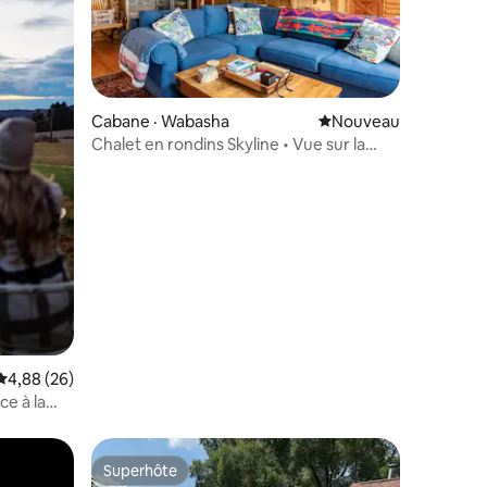
Cabane · Wabasha
Nouvel hébergement
Nouveau
Chalet en rondins Skyline • Vue sur la
res
rivière + patio vitré
Note moyenne de 4,88 sur 5, 26 commentaires
4,88 (26)
ce à la
Superhôte
les plus aimés
Superhôte