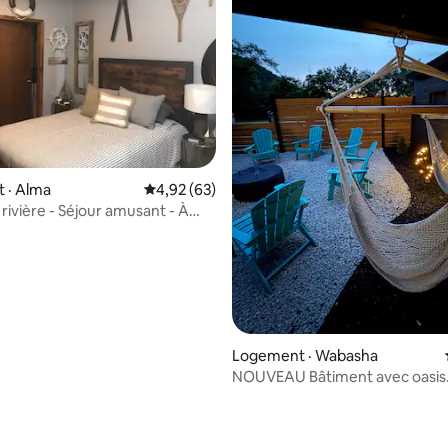
 sur 5, 94 commentaires
 · Alma
Note moyenne de 4,92 sur 5, 63 commentai
4,92 (63)
 rivière - Séjour amusant - À
de marche des bars
Logement · Wabasha
NOUVEAU Bâtiment avec oasis
extérieure | Salle de jeux/fêtes