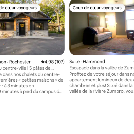
de cœur voyageurs
Coup de cœur voyageurs
cœur voyageurs parmi les plus aimés
Coup de cœur voyageurs
Suite · Hammond
on · Rochester
Note moyenne de 4,98 sur 5, 107 commentai
4,98 (107)
Escapade dans la vallée de Zu
 centre-ville | 5 pâtés de
e Mayo | Pas d'escaliers
Profitez de votre séjour dans n
 dans nos chalets du centre-
appartement lumineux de deu
 premières « petites maisons » de
chambres et plus! Situé dans la belle
 : à 3 minutes en
vallée de la rivière Zumbro, vou
0 minutes à pied du campus de
près de la rivière Zumbo, popul
z nos quatre
le kayak, le tubing et la pêche, 
 cottages : profitez d'une
nombreuses routes pittoresque
le et d'une vie sans escalier,
vélo et la croisière. Rochester e
cueillir jusqu'à 4 personnes.
 sur 5, 62 commentaires
minutes, tout comme le fleuve
nt meublé et entièrement
Mississippi et ses villes fluviales
ionné, chaque logement
longue mais douce promenade
 également un parking hors de