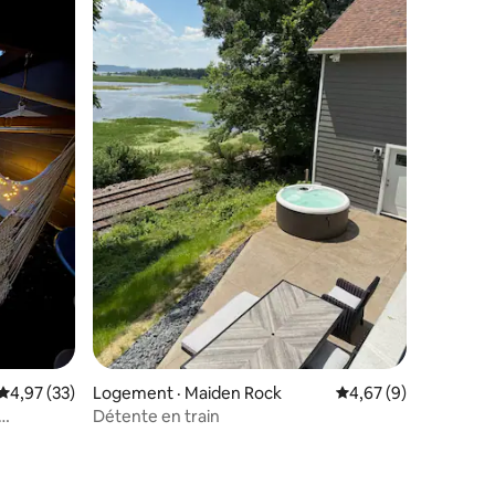
res
Note moyenne de 4,97 sur 5, 33 commentaires
4,97 (33)
Logement · Maiden Rock
Note moyenne de 4,6
4,67 (9)
Détente en train