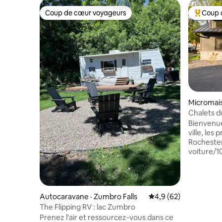
Coup de cœur voyageurs
Coup 
Coup de cœur voyageurs
Coup de 
Micromais
Chalets du
maisons d
Bienvenue
ville, les
Rochester
voiture/1
la Mayo Clinic. Découvre
charmants
entrée nul
pouvant ac
Autocaravane · Zumbro Falls
Note moyenne de 4,9
4,9 (62)
Élégamme
The Flipping RV : lac Zumbro
approvis
Prenez l'air et ressourcez-vous dans ce
comprend