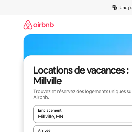
Aller
Une pa
directement
au
contenu
Locations de vacances :
Millville
Trouvez et réservez des logements uniques su
Airbnb.
Emplacement
Quand les résultats sont affichés, parcourez-les en 
Arrivée