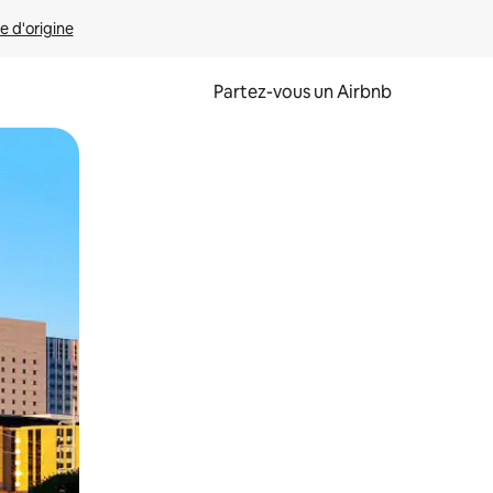
e d'origine
Partez-vous un Airbnb
et en les faisant glisser.