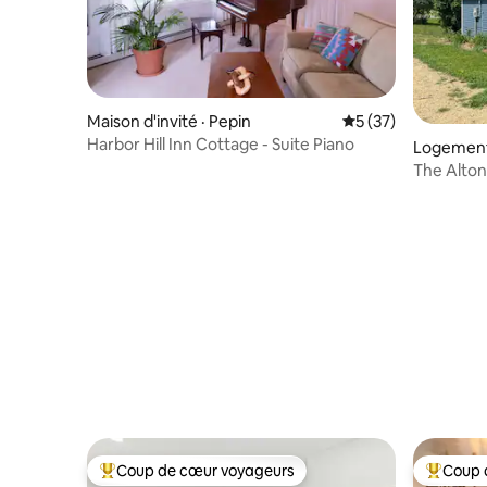
Maison d'invité · Pepin
Note moyenne de 5
5 (37)
Harbor Hill Inn Cottage - Suite Piano
Logement
The Alton
une tiny 
Coup de cœur voyageurs
Coup 
Coup de cœur voyageurs parmi les plus aimés
Coup de 