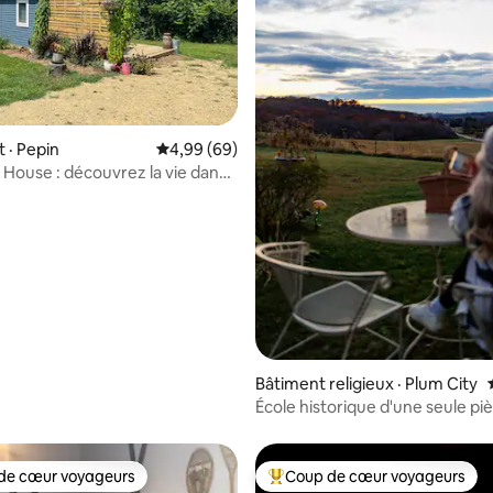
 sur 5, 37 commentaires
 · Pepin
Note moyenne de 4,99 sur 5, 69 commentai
4,99 (69)
 House : découvrez la vie dans
house
Bâtiment religieux · Plum City
École historique d'une seule piè
campagne
de cœur voyageurs
Coup de cœur voyageurs
cœur voyageurs parmi les plus aimés
Coup de cœur voyageurs parmi 