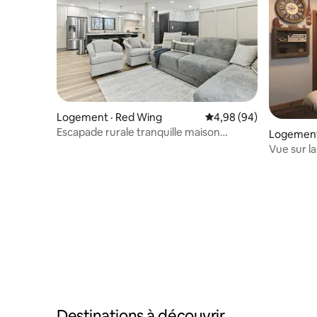
Logement · Red Wing
Note moyenne de 4,98
4,98 (94)
Escapade rurale tranquille maison
Logement
rénovée 2 acres foyer
Vue sur la
distance 
Destinations à découvrir