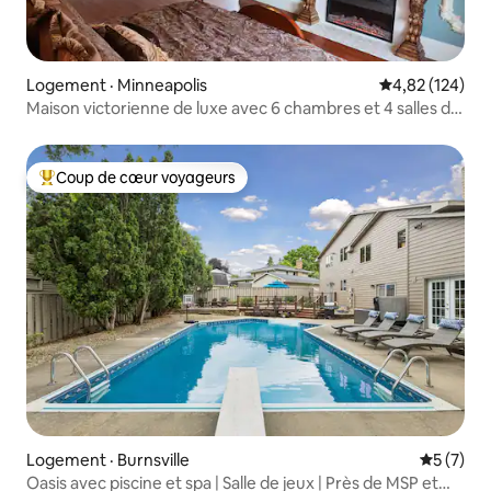
Logement · Minneapolis
Note moyenne 
4,82 (124)
Maison victorienne de luxe avec 6 chambres et 4 salles de
bain - Piscine/salle d'entraînement/sauna/jacuzzi
Coup de cœur voyageurs
Coup de cœur voyageurs parmi les plus aimés
Logement · Burnsville
Note moy
5 (7)
Oasis avec piscine et spa | Salle de jeux | Près de MSP et