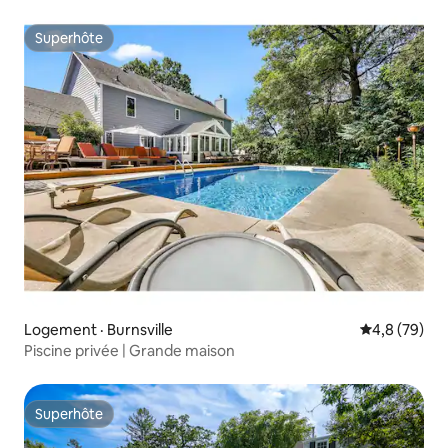
Superhôte
Superhôte
Logement · Burnsville
Note moyenn
4,8 (79)
Piscine privée | Grande maison
Superhôte
Superhôte