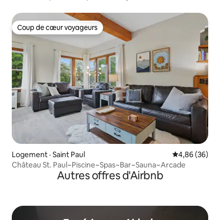
MOA
Coup de cœur voyageurs
Coup de cœur voyageurs
Logement · Saint Paul
Note moyenne
4,86 (36)
Château St. Paul~Piscine~Spas~Bar~Sauna~Arcade
Autres offres d'Airbnb