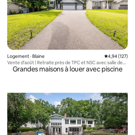
Logement · Blaine
Note moyenne 
4,94 (127)
Vente d'août | Retraite près de TPC et NSC avec salle de
Grandes maisons à louer avec piscine
jeux et cour