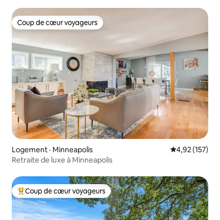
centre-ville
Coup de cœur voyageurs
Coup de cœur voyageurs
Logement · Minneapolis
Note moyenne 
4,92 (157)
Retraite de luxe à Minneapolis
Coup de cœur voyageurs
Coup de cœur voyageurs parmi les plus aimés