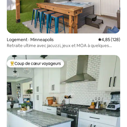
Logement · Minneapolis
Note moyenne 
4,85 (128)
Retraite ultime avec jacuzzi, jeux et MOA à quelques
minutes
Coup de cœur voyageurs
Coup de cœur voyageurs parmi les plus aimés