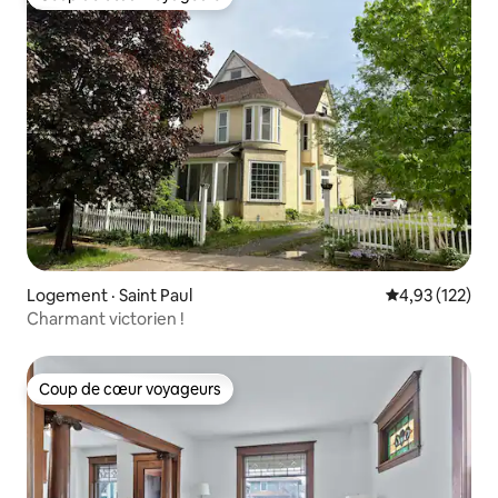
Coup de cœur voyageurs
Logement · Saint Paul
Note moyenne 
4,93 (122)
Charmant victorien !
Coup de cœur voyageurs
Coup de cœur voyageurs