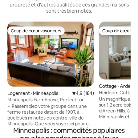
propreté et d'autres qualités de ces grandes maisons
sont très bien notés.
Coup de cœur voyageurs
Coup de cœur vo
Coup de cœur voyageurs
Coup de cœur vo
Cottage · Arden Hi
Heirloom Cottage |
Logement · Minneapolis
Note moyenne de 4,9 sur 5, 1
4,9 (184)
tourbillon et saun
Un magnifique cha
Minneapolis Farmhouse, Perfect for
sur 1,2 acre boisé
Family / Groups
⭐ Rassemblez votre groupe dans une
d'Arden Hills, à 15
ferme restaurée datant de 1907, à
Minneapolis et de S
quelques minutes du centre-ville de
l'impression d'êtr
Minneapolis. Que vous soyez ici pour un
monde. Pris en ch
Minneapolis : commodités populaires
match, un concert, des retrouvailles ou
Un salon confortab
une fin de semaine au calme, ce