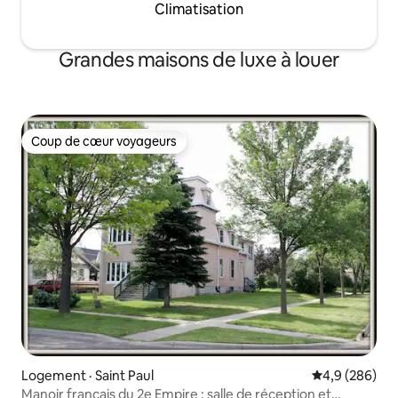
Climatisation
Grandes maisons de luxe à louer
Coup de cœur voyageurs
Coup de cœur voyageurs
Logement · Saint Paul
Note moyenne
4,9 (286)
Manoir français du 2e Empire : salle de réception et