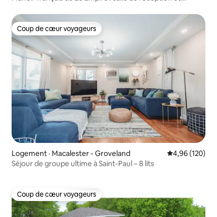
4 salles de bain
Coup de cœur voyageurs
Coup de cœur voyageurs
Logement · Macalester - Groveland
Note moyenne 
4,96 (120)
Séjour de groupe ultime à Saint-Paul – 8 lits
Coup de cœur voyageurs
Coup de cœur voyageurs