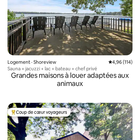
Logement · Shoreview
Note moyenne 
4,96 (114)
Sauna + jacuzzi + lac + bateau + chef privé
Grandes maisons à louer adaptées aux
animaux
Coup de cœur voyageurs
Coup de cœur voyageurs parmi les plus aimés