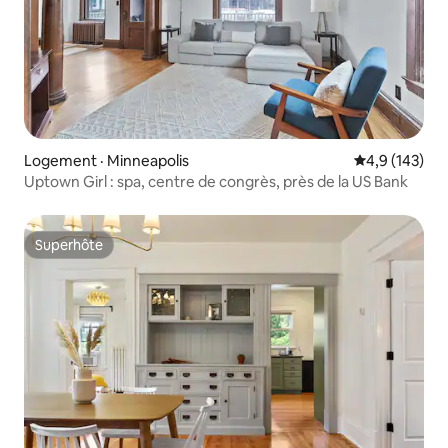
Logement · Minneapolis
Note moyenne
4,9 (143)
Uptown Girl : spa, centre de congrès, près de la US Bank
Superhôte
Superhôte