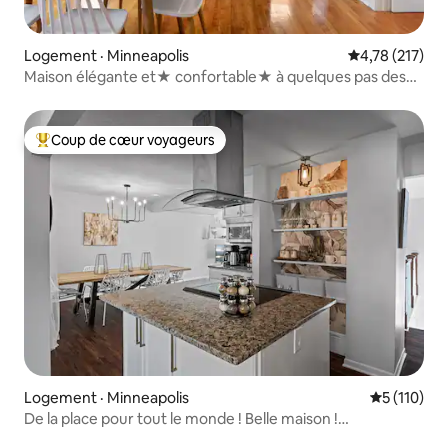
Logement · Minneapolis
Note moyenne 
4,78 (217)
Maison élégante et★ confortable★ à quelques pas des
lacs - 10 couchages.
Coup de cœur voyageurs
Coup de cœur voyageurs parmi les plus aimés
Logement · Minneapolis
Note moyen
5 (110)
De la place pour tout le monde ! Belle maison !
Entièrement approvisionnée.