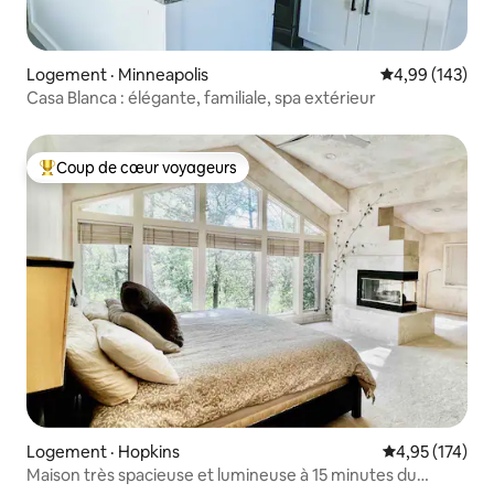
Logement · Minneapolis
Note moyenne 
4,99 (143)
Casa Blanca : élégante, familiale, spa extérieur
Coup de cœur voyageurs
Coup de cœur voyageurs parmi les plus aimés
Logement · Hopkins
Note moyenne 
4,95 (174)
Maison très spacieuse et lumineuse à 15 minutes du