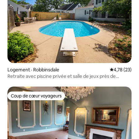
Logement · Robbinsdale
Note moyenne
4,78 (23)
Retraite avec piscine privée et salle de jeux près de
Crystal Lake
Coup de cœur voyageurs
Coup de cœur voyageurs