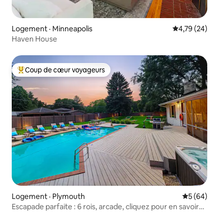
Logement · Minneapolis
Note moyenne
4,79 (24)
Haven House
Coup de cœur voyageurs
Coup de cœur voyageurs parmi les plus aimés
Logement · Plymouth
Note moye
5 (64)
Escapade parfaite : 6 rois, arcade, cliquez pour en savoir
plus!