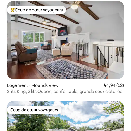
Coup de cœur voyageurs
Coup de cœur voyageurs parmi les plus aimés
Logement · Mounds View
Note moyenne
4,94 (52)
2 lits King, 2 lits Queen, confortable, grande cour clôturée
Coup de cœur voyageurs
Coup de cœur voyageurs