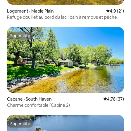
Logement · Maple Plain
Note moyenn
4,9 (21)
Refuge douillet au bord du lac : bain à remous et pêche
Superhôte
Superhôte
Cabane · South Haven
Note moyenne
4,76 (37)
Charme confortable (Cabine 2)
Superhôte
Superhôte