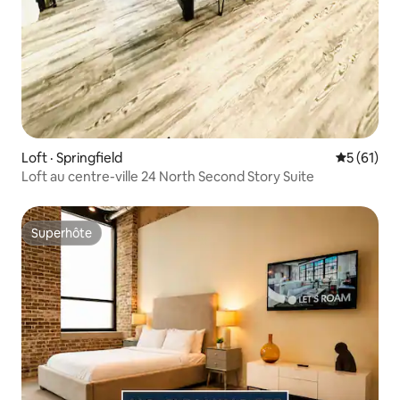
Loft · Springfield
Note moye
5 (61)
Loft au centre-ville 24 North Second Story Suite
Superhôte
Superhôte