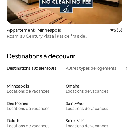
Appartement · Minneapolis
Note moy
5 (5)
Roami au Century Plaza | Pas de frais de
nettoyage | Studio
Destinations à découvrir
Destinations aux alentours
Autres types de logements
C
Minneapolis
Omaha
Locations de vacances
Locations de vacances
Des Moines
Saint-Paul
Locations de vacances
Locations de vacances
Duluth
Sioux Falls
Locations de vacances
Locations de vacances