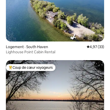
Logement · South Haven
Note moyenne
4,97 (33)
Lighhouse Point Cabin Rental
Coup de cœur voyageurs
Coup de cœur voyageurs parmi les plus aimés