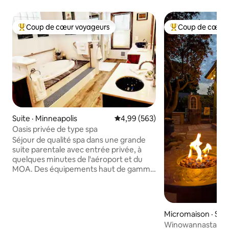
Coup de cœur voyageurs
Coup de cœur 
Coup de cœur voyageurs parmi les plus aimés
Coup de cœur voy
Suite · Minneapolis
Note moyenne de 4,99 sur 5, 5
4,99 (563)
Oasis privée de type spa
Séjour de qualité spa dans une grande
suite parentale avec entrée privée, à
quelques minutes de l'aéroport et du
MOA. Des équipements haut de gamme
que vous ne trouverez pas dans la
plupart des hôtels, rien que pour vous !
Détendez-vous dans un jacuzzi de luxe
pour 2 personnes et une douche à
Micromaison · Sle
vapeur. Blottissez-vous dans un coin
Winowannastay In
salon confortable ! Kitchenette et