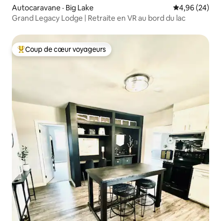
Autocaravane · Big Lake
Note moyenne
4,96 (24)
Grand Legacy Lodge | Retraite en VR au bord du lac
Coup de cœur voyageurs
Coup de cœur voyageurs parmi les plus aimés