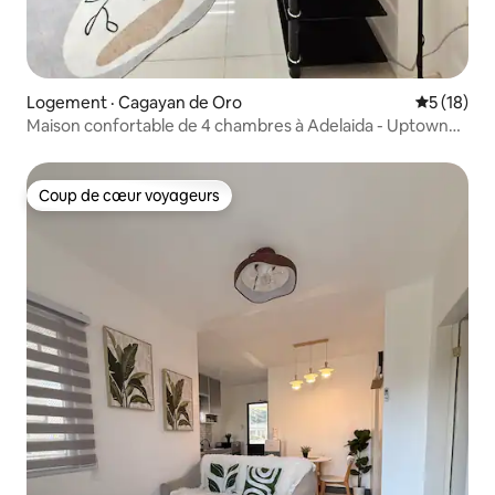
Logement · Cagayan de Oro
Note moye
5 (18)
Maison confortable de 4 chambres à Adelaida - Uptown
Haven par E&A
Coup de cœur voyageurs
Coup de cœur voyageurs