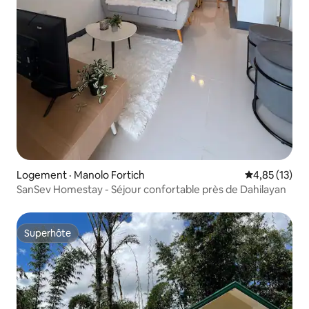
Logement · Manolo Fortich
Note moyenne
4,85 (13)
SanSev Homestay - Séjour confortable près de Dahilayan
Superhôte
Superhôte