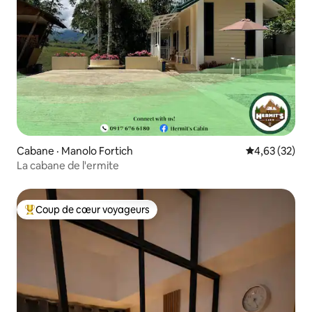
Cabane · Manolo Fortich
Note moyenne
4,63 (32)
La cabane de l'ermite
Coup de cœur voyageurs
Coup de cœur voyageurs parmi les plus aimés