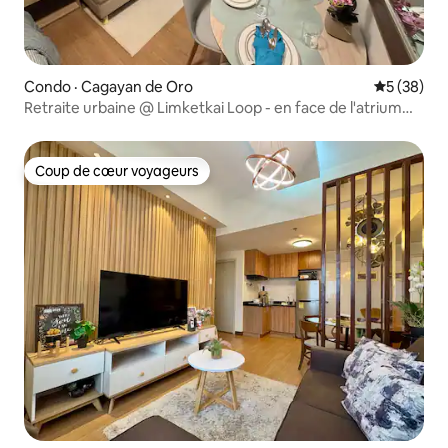
Condo · Cagayan de Oro
Note moye
5 (38)
Retraite urbaine @ Limketkai Loop - en face de l'atrium
24F
Coup de cœur voyageurs
Coup de cœur voyageurs