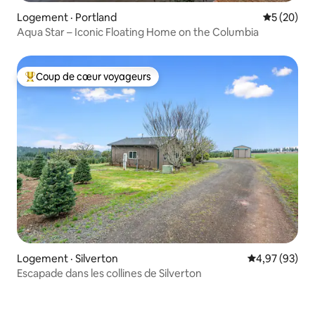
Logement · Portland
Note moye
5 (20)
Aqua Star – Iconic Floating Home on the Columbia
Coup de cœur voyageurs
Coup de cœur voyageurs parmi les plus aimés
Logement · Silverton
Note moyenne
4,97 (93)
Escapade dans les collines de Silverton