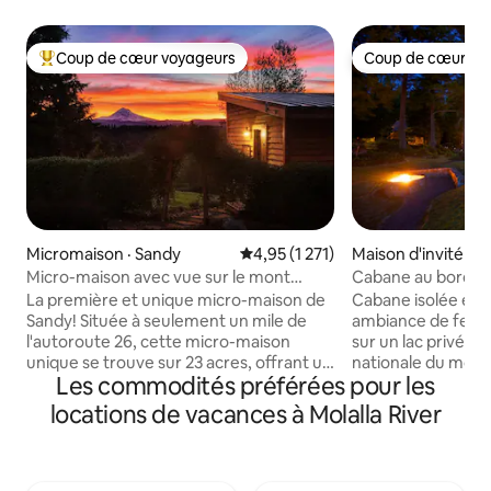
Coup de cœur voyageurs
Coup de cœur vo
Coup de cœur voyageurs parmi les plus aimés
Coup de cœur vo
Micromaison · Sandy
Note moyenne de 4,95 sur 5, 1 2
4,95 (1 271)
Maison d'invité · 
Micro-maison avec vue sur le mont
Cabane au bord d'u
Hood!
pavillon extérieur
La première et unique micro-maison de
Cabane isolée et 
Sandy! Située à seulement un mile de
ambiance de fer
l'autoroute 26, cette micro-maison
sur un lac privé. Si
unique se trouve sur 23 acres, offrant un
nationale du mont
Les commodités préférées pour les
cadre paisible et privé avec un accès
avec de nombreuse
facile au mont. Aventures sous le capot.
randonnée, de pa
locations de vacances à Molalla River
La petite maison a son propre espace et
de vélo ! Les équi
un magnifique Mt. Vue sur le quartier,
comprennent des c
avec notre maison principale visible mais
plein air avec un
sans impact sur votre intimité. Conçu
pierre, des sentie