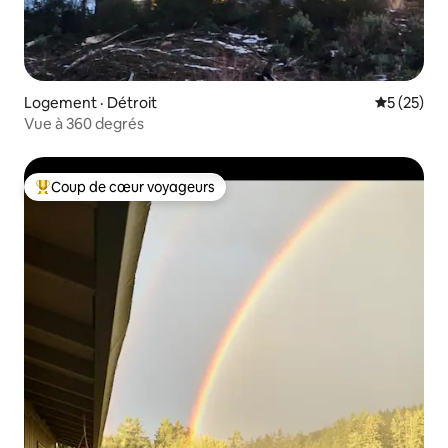
Logement · Détroit
Note moye
5 (25)
Vue à 360 degrés
Coup de cœur voyageurs
Coup de cœur voyageurs parmi les plus aimés