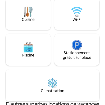
autour d'un système de mur de fenêtre
nombreux jeux de pelous
mobile personnalisé, il s'ouvre
peut accueillir qu
complètement sur l'extérieur, amenant
un lit Queen Size a
la montagne directement dans votre
un loft Queen Siz
Cuisine
Wi-Fi
séjour pour des levers de soleil, des
échelle. Le salon 
couchers de soleil et une véritable magie
de cinéma maison.
du mont Hood inoubliables.
barbecue au gaz e
Stationnement
Piscine
gratuit sur place
Climatisation
D'autres superbes locations de vacances