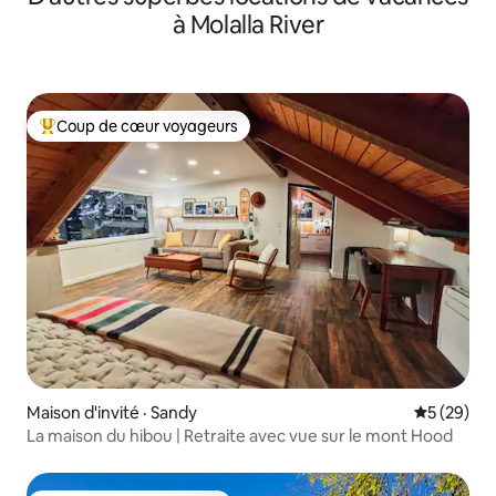
à Molalla River
Coup de cœur voyageurs
Coup de cœur voyageurs parmi les plus aimés
Maison d'invité · Sandy
Note moye
5 (29)
La maison du hibou | Retraite avec vue sur le mont Hood