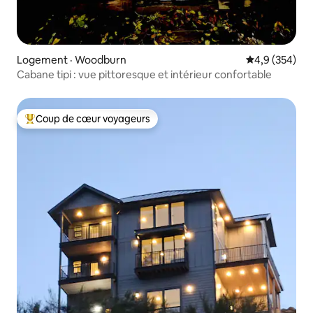
Logement · Woodburn
Note moyenne
4,9 (354)
Cabane tipi : vue pittoresque et intérieur confortable
Coup de cœur voyageurs
Coup de cœur voyageurs parmi les plus aimés