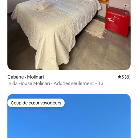
Cabane · Molinari
Note moy
5 (8)
In da House Molinari - Adultes seulement - T3
Coup de cœur voyageurs
Coup de cœur voyageurs