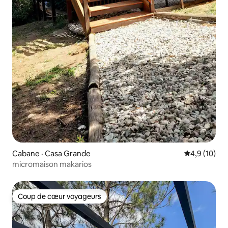
Cabane · Casa Grande
Note moyenn
4,9 (10)
micromaison makarios
Coup de cœur voyageurs
Coup de cœur voyageurs