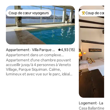
Coup de cœur voyageurs
Coup de cœur 
Coup de cœur voyageurs
Coup de cœur voy
Appartement · Villa Parque Sí
Note moyenne de 4,93 sur 5, 
4,93 (15)
quiman
Appartement dans un complexe
hôtelier avec piscine chauffée
Appartement d'une chambre pouvant
accueillir jusqu'à 4 personnes à Veneto
Village, Parque Siquiman. Calme,
lumineux et avec vue sur le parc, idéal
pour se reposer. Chambre avec lit
double et canapé-lit dans le salon.
Cuisine entièrement équipée avec
cafetière, mixeur, bouilloire électrique,
cuisinière et four. Le complexe propose
des piscines extérieures, une piscine
Logement · La C
chauffée avec jacuzzi (voir les horaires
Casa 