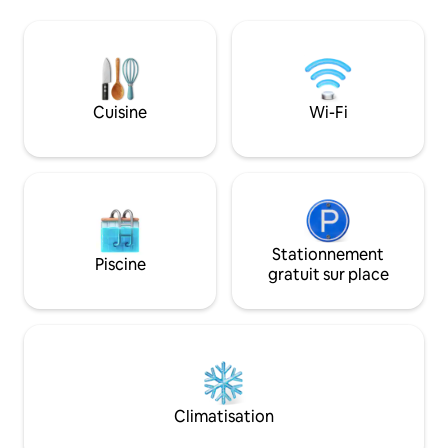
Banane, Pointe cot
Coco, un village romantique bordant la
d'argent, et des c
côte est de l'île de Rodrigues. Des gens
spots de kite-sur
du monde entier viennent ici pour un
Océane est une véri
séjour pour l'atmosphère paisible, le
déconnection et a
kitesurf à proximité, la randonnée, les
plages de sable, la plongée avec tuba, la
Cuisine
Wi-Fi
plongée sous-marine et d'autres
activités charmantes.
Stationnement
Piscine
gratuit sur place
Climatisation