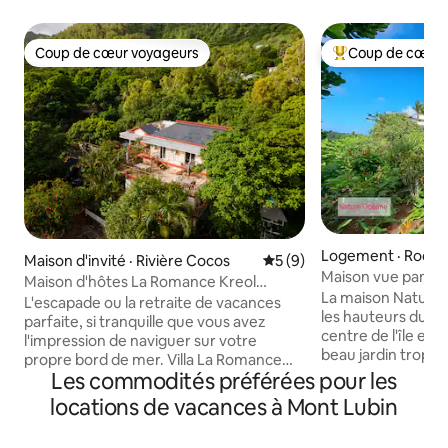
Coup de cœur voyageurs
Coup de cœur 
Coup de cœur voyageurs
Coup de cœur voy
Logement · Rodri
Maison d'invité · Rivière Cocos
Note moyenne de 5 sur 5,
5 (9)
Maison vue panoramiq
Maison d'hôtes La Romance Kreol
Océane
La maison Nature 
(Appartement entier)
L'escapade ou la retraite de vacances
les hauteurs du vil
parfaite, si tranquille que vous avez
centre de l'île et est enveloppée 
l'impression de naviguer sur votre
beau jardin tropica
propre bord de mer. Villa La Romance
d'une superbe vue 
Les commodités préférées pour les
Kreol est une maison de vacances
trouve à 5mn à pie
confortablement et élégamment
locations de vacances à Mont Lubin
Grande Montagne 
meublée et entièrement équipée située
des plus belles plag
dans la magnifique vallée de Rivière