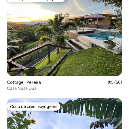
Coup de cœur voyageurs parmi les plus aimés
Cottage · Pereira
Note moye
5 (56)
Casa Nusa Dua
Coup de cœur voyageurs
Coup de cœur voyageurs