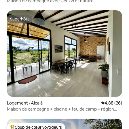
Maison de campagne avec jacuzzi et nature
Superhôte
Superhôte
Logement · Alcalá
Note moyenne
4,88 (26)
Maison de campagne + piscine + feu de camp + région
caféière
Coup de cœur voyageurs