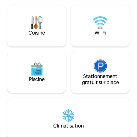
sur la forêt. ✔ Logement entier
multicolores. - 22 minutes de l'aéroport
exclusivement pour vous Design ✔
international - 20
emblématique ✔ Jacuzzi et piscine à
À 22 minutes du zo
débordement Cuisine ✔ entièrement
minutes du centre
équipée ✔ Terrasse surélevée Wifi haut
del Mar - 44-57 m
débit✔ Starlink ✔ Petit-déjeuner en
Filandia/Salento-Va
Cuisine
Wi-Fi
option ✔ Animaux acceptés Une retraite
minutes de Panaca
idéale pour se détendre et renouer avec
Parque del café
la nature !
Stationnement
Piscine
gratuit sur place
Climatisation