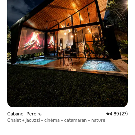
Cabane · Pereira
Note moyenne
4,89 (27)
Chalet + jacuzzi + cinéma + catamaran + nature