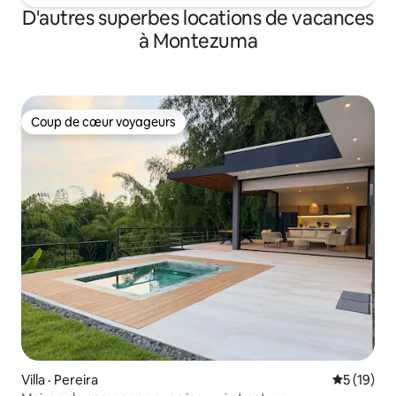
D'autres superbes locations de vacances
à Montezuma
Coup de cœur voyageurs
Coup de cœur voyageurs
Villa · Pereira
Note moye
5 (19)