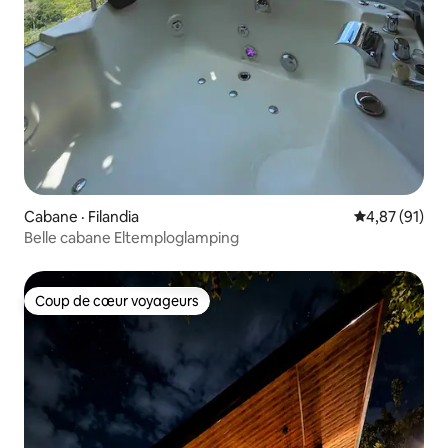
Cabane · Filandia
Note moyenne
4,87 (91)
Belle cabane Eltemploglamping
Coup de cœur voyageurs
Coup de cœur voyageurs