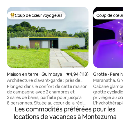
Coup de cœur voyageurs
Coup de cœur vo
Coup de cœur voyageurs parmi les plus aimés
Coup de cœur vo
Maison en terre · Quimbaya
Note moyenne de 4,94 sur 5, 1
4,94 (118)
Grotte · Pereira
Architecture d'avant-garde : près de
Maranatha. Grotto
Coffee Park
Hydrothérapie
Plongez dans le confort de cette maison
Cabane glamour et
de campagne avec 2 chambres et
grotte cycladiqu
2 salles de bains, parfaite pour jusqu'à
privilégié au cœur 
8 personnes. Située au cœur de la région
L'hydrothérapie et
Les commodités préférées pour les
caféière de Colombie, à quelques
le sentier écologi
minutes du Parque del Café et de
oiseaux, les papillo
locations de vacances à Montezuma
Panaca. Profitez de moments
panoramique sur l
inoubliables avec une vue imprenable
levers de soleil et 