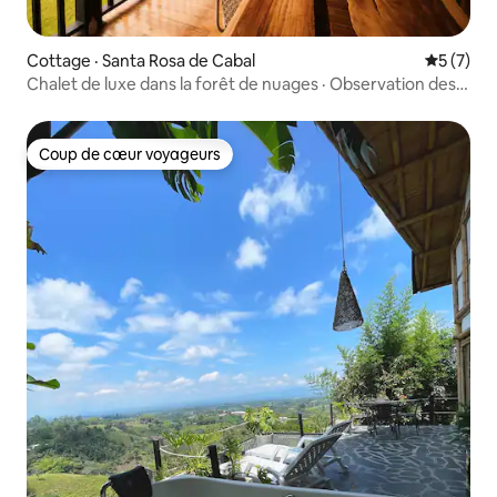
Cottage · Santa Rosa de Cabal
Note moy
5 (7)
Chalet de luxe dans la forêt de nuages · Observation des
oiseaux · Rivière
Coup de cœur voyageurs
Coup de cœur voyageurs