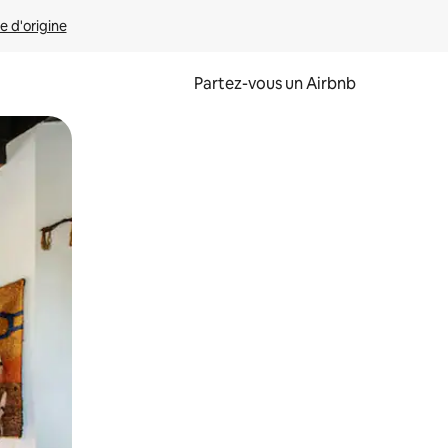
e d'origine
Partez-vous un Airbnb
et en les faisant glisser.