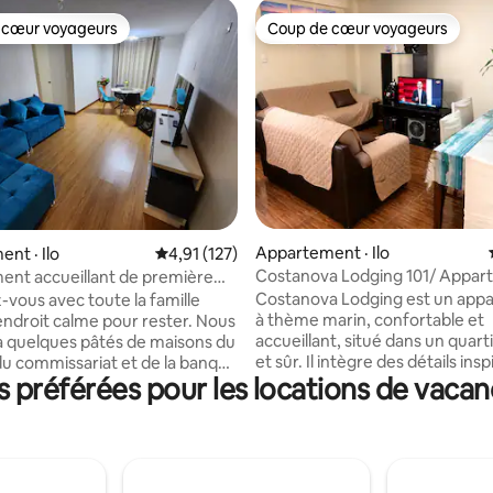
 cœur voyageurs
Coup de cœur voyageurs
 cœur voyageurs
Coup de cœur voyageurs
 sur 5, 13 commentaires
Appartement · Ilo
nt · Ilo
Note moyenne de 4,91 sur 5, 127 commentai
4,91 (127)
Costanova Lodging 101/ Appar
nt accueillant de première
thème marin
Costanova Lodging est un app
vous avec toute la famille
à thème marin, confortable et
endroit calme pour rester. Nous
accueillant, situé dans un quart
 quelques pâtés de maisons du
et sûr. Il intègre des détails inspirés du
u commissariat et de la banque
 préférées pour les locations de vaca
style marin et côtier, créant un
ement à 5 minutes de la
ambiance chaleureuse et originale.
 côtière, de la place, de la
sommes à quelques pâtés de m
s discothèques et des
marché principal, de la Plaza Vea
partement
promenade côtière, des restau
ent meublé de première
des bars. Il est idéal pour les voyages
 réfrigérateur, micro-ondes,