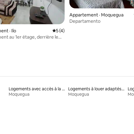
Appartement · Moquegua
Departamento
 sur 5, 30 commentaires
nt · Ilo
Note moyenne de 5 sur 5, 4 commentai
5 (4)
nt au 1er étage, derrière le
ostero Ilo.
Logements avec accès à la plage
Logements à louer adaptés aux animaux
Moquegua
Moquegua
Mo