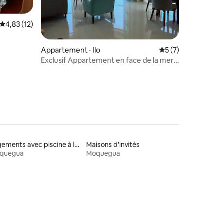
Note moyenne de 4,83 sur 5, 12 commentaires
4,83 (12)
res
Appartement · Ilo
Note moyenne de 
5 (7)
Exclusif Appartement en face de la mer
3A
Logements avec piscine à louer
Maisons d'invités
quegua
Moquegua