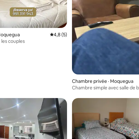
Moquegua
Note moyenne de 4,8 sur 5, 5 commentai
4,8 (5)
 les couples
Chambre privée · Moquegua
Chambre simple avec salle de b