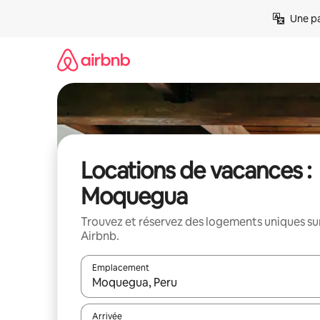
Aller
Une pa
directement
au
contenu
Locations de vacances :
Moquegua
Trouvez et réservez des logements uniques su
Airbnb.
Emplacement
Quand les résultats sont affichés, parcourez-les en 
Arrivée