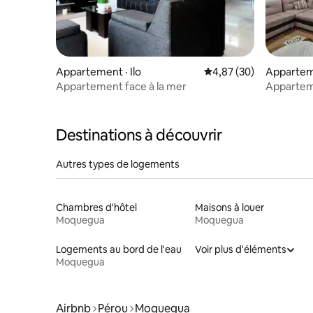
Appartement · Ilo
Note moyenne de 4,87
4,87 (30)
Apparteme
Appartement face à la mer
Apparteme
Malecón c
Destinations à découvrir
Autres types de logements
Chambres d'hôtel
Maisons à louer
Moquegua
Moquegua
Logements au bord de l'eau
Voir plus d'éléments
Moquegua
Airbnb
Pérou
Moquegua