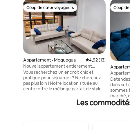
Coup de cœur voyageurs
Coup de
Coup de cœur voyageurs
Coup de
Appartement · Moquegua
Note moyenne de 4,92
4,92 (13)
Nouvel appartement entièrement
Apparteme
meublé dans le centre-ville.
Vous recherchez un endroit chic et
Apparteme
pratique pour séjourner ? Ne cherchez
classe
Détendez-
pas plus loin ! Notre location située au
dans cet 
centre offre le mélange parfait de style,
sommes à
de confort et d'accessibilité. ✨
marché, d
Caractéristiques : intérieurs modernes
Les commodités
bcp. Égal
et décorés avec goût Cuisine
promenade
entièrement équipée pour tous vos
plage, de
besoins culinaires Lits confortables avec
restaurants. Nous avons l'ap
draps moelleux pour des nuits de
entièrem
sommeil reposantes Une connexion Wi-
*Cuisine :