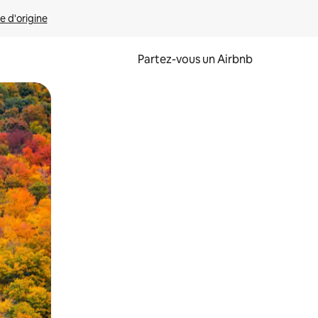
e d'origine
Partez-vous un Airbnb
et en les faisant glisser.