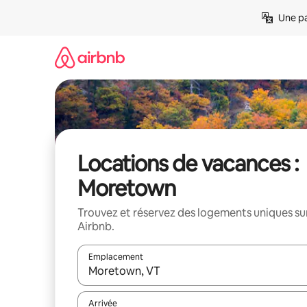
Aller
Une pa
directement
au
contenu
Locations de vacances :
Moretown
Trouvez et réservez des logements uniques su
Airbnb.
Emplacement
Quand les résultats sont affichés, parcourez-les en 
Arrivée