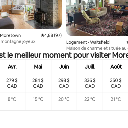
· Moretown
Note moyenne de 4,88 sur 5, 97 commentai
4,88 (97)
e montagne joyeux
5 sur 5, 3 commentaires
Logement · Waitsfield
Maison de charme et située au
st le meilleur moment pour visiter Mo
Waitsfield.
Avr.
Mai
Juin
Juill.
Août
279 $
284 $
298 $
336 $
350 $
CAD
CAD
CAD
CAD
CAD
8 °C
15 °C
20 °C
22 °C
21 °C