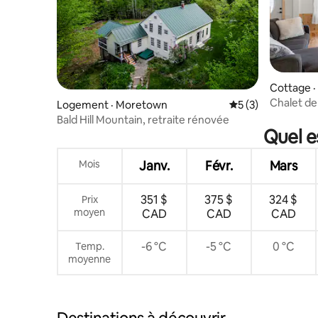
Cottage 
Chalet d
Logement · Moretown
Note moyenne de 
5 (3)
Bald Hill Mountain, retraite rénovée
Quel e
Mois
Janv.
Févr.
Mars
351 $
375 $
324 $
Prix
moyen
CAD
CAD
CAD
-6 °C
-5 °C
0 °C
Temp.
moyenne