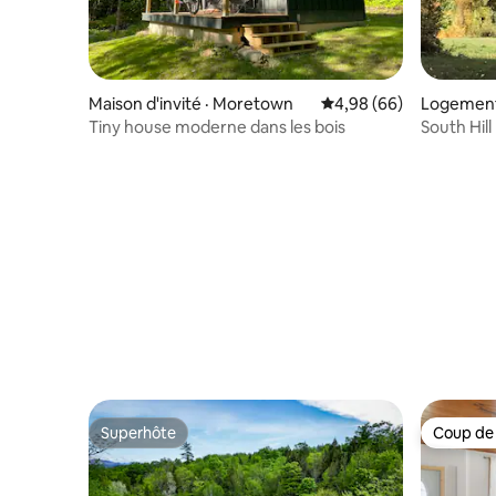
Maison d'invité · Moretown
Note moyenne de 4,98
4,98 (66)
Logement
Tiny house moderne dans les bois
South Hil
avec pote
Superhôte
Coup de
Superhôte
Coup de