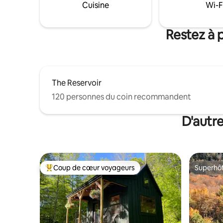
cabane dans les arbres d’origine, « The
Cuisine
Wi-F
sur la pro
Bird’s Nest », est ouverte de mai à
octobre. Le Wi-Fi est disponible dans la
grange ! Le service cellulaire fonctionne!
Restez à 
Pas d'animaux.
The Reservoir
120 personnes du coin recommandent
D'autr
Coup de cœur voyageurs
Superhô
Coup de cœur voyageurs parmi les plus aimés
Superhô