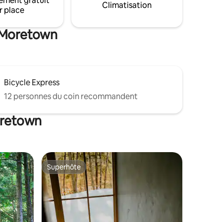
ement gratuit
Climatisation
r place
e Moretown
Bicycle Express
12 personnes du coin recommandent
oretown
Superhôte
les plus aimés
Superhôte