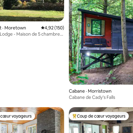
 sur 5, 66 commentaires
 · Moretown
Note moyenne de 4,92 sur 5, 150 commentai
4,92 (150)
l Lodge - Maison de 5 chambres
aux et poutres
Cabane · Morristown
Cabane de Cady's Falls
 cœur voyageurs
Coup de cœur voyageurs
 cœur voyageurs
Coup de cœur voyageurs parmi 