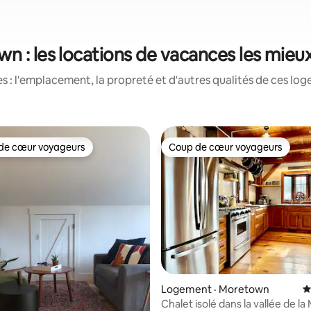
n : les locations de vacances les mieu
 : l'emplacement, la propreté et d'autres qualités de ces log
de cœur voyageurs
Coup de cœur voyageurs
cœur voyageurs parmi les plus aimés
Coup de cœur voyageurs
Logement · Moretown
N
Chalet isolé dans la vallée de la