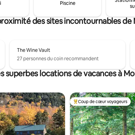
Stationn
i
Piscine
priété.
su
proximité des sites incontournables d
The Wine Vault
27 personnes du coin recommandent
es superbes locations de vacances à M
te
Coup de cœur voyageurs
te
Coup de cœur voyageurs parmi 