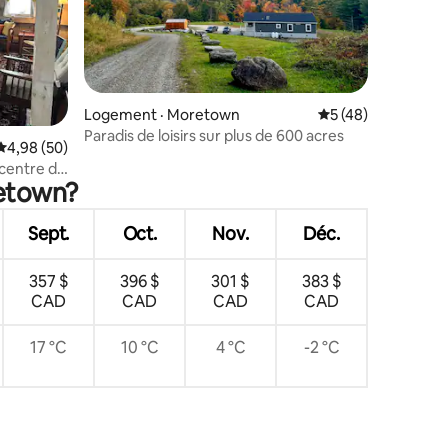
Logement · Moretown
Note moyenne de 5
5 (48)
res
Paradis de loisirs sur plus de 600 acres
Note moyenne de 4,98 sur 5, 50 commentaires
4,98 (50)
 centre de
retown?
Sept.
Oct.
Nov.
Déc.
357 $
396 $
301 $
383 $
CAD
CAD
CAD
CAD
17 °C
10 °C
4 °C
-2 °C