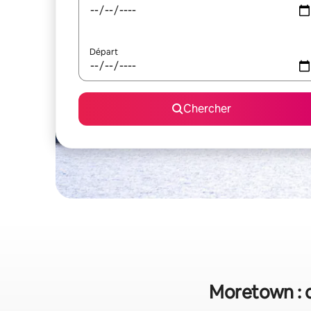
Départ
Chercher
Moretown : q