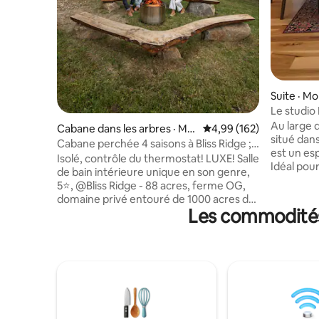
Suite · M
Le studio
Au large 
Cabane dans les arbres · Mo
Note moyenne de 4,99 
4,99 (162)
situé dans les
retown
Cabane perchée 4 saisons à Bliss Ridge ;
est un es
meilleures vues du Vermont
Isolé, contrôle du thermostat! LUXE! Salle
Idéal pour
de bain intérieure unique en son genre,
d'un lit 
5⭐️, @Bliss Ridge - 88 acres, ferme OG,
convertib
domaine privé entouré de 1000 acres de
un enfant
Les commodités
nature sauvage. NOUVEAU SAUNA et
récemment
bassin froid!!! Nos 2 merveilles
VTT, de la
architecturales = de vraies cabanes dans
de mariag
les arbres, construites avec des arbres
dispose d
vivants, et non des cabanes sur pilotis.
équipée, 
Fabuleux foyer « Jotul », douche chaude
linge et d
intérieure/plomberie, eau de source
espace de
fraîche, rampe d'accès stable. Notre
vélos et 