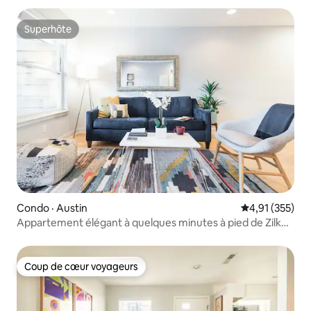
Superhôte
Superhôte
Condo · Austin
Note moyenne 
4,91 (355)
Appartement élégant à quelques minutes à pied de Zilker
Park
Coup de cœur voyageurs
Coup de cœur voyageurs