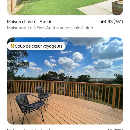
Maison d'invité · Austin
Note moyenne 
4,93 (761)
Maisonnette à East Austin accessible à pied
Coup de cœur voyageurs
Coup de cœur voyageurs parmi les plus aimés