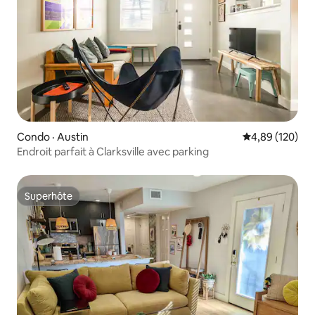
Condo · Austin
Note moyenne 
4,89 (120)
Endroit parfait à Clarksville avec parking
Superhôte
Superhôte