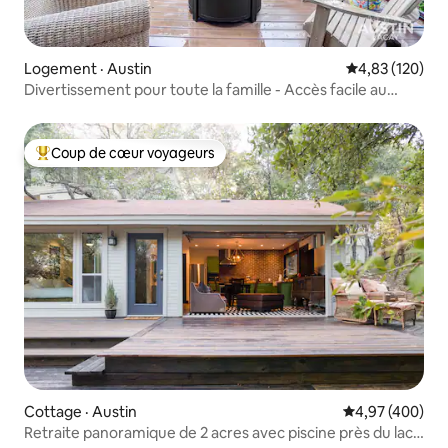
Logement · Austin
Note moyenne 
4,83 (120)
Divertissement pour toute la famille - Accès facile au
centre-ville
Coup de cœur voyageurs
Coup de cœur voyageurs parmi les plus aimés
Cottage · Austin
Note moyenne 
4,97 (400)
Retraite panoramique de 2 acres avec piscine près du lac