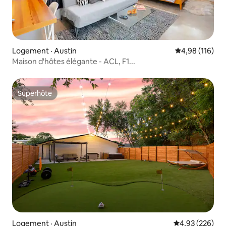
Logement · Austin
Note moyenne 
4,98 (116)
Maison d'hôtes élégante - ACL, F1...
Superhôte
Superhôte
Logement · Austin
Note moyenne 
4,93 (226)