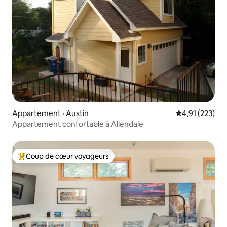
Appartement · Austin
Note moyenne 
4,91 (223)
Appartement confortable à Allendale
Coup de cœur voyageurs
Coup de cœur voyageurs parmi les plus aimés