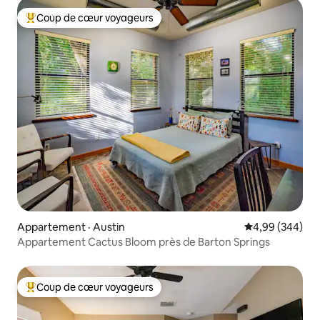
Coup de cœur voyageurs
Coup de cœur voyageurs parmi les plus aimés
Appartement · Austin
Note moyenne 
4,99 (344)
Appartement Cactus Bloom près de Barton Springs
Coup de cœur voyageurs
Coup de cœur voyageurs parmi les plus aimés