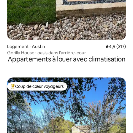
Logement · Austin
Note moyenne
4,9 (317)
Gorilla House : oasis dans l'arrière-cour
Appartements à louer avec climatisation
Coup de cœur voyageurs
Coup de cœur voyageurs parmi les plus aimés