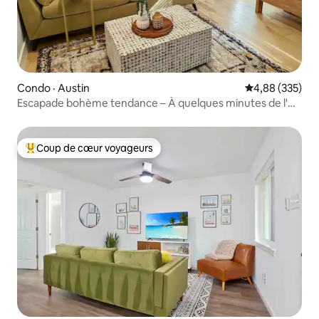
Condo · Austin
Note moyenne 
4,88 (335)
Escapade bohème tendance – À quelques minutes de l'UT
et du centre-ville
Coup de cœur voyageurs
Coup de cœur voyageurs parmi les plus aimés