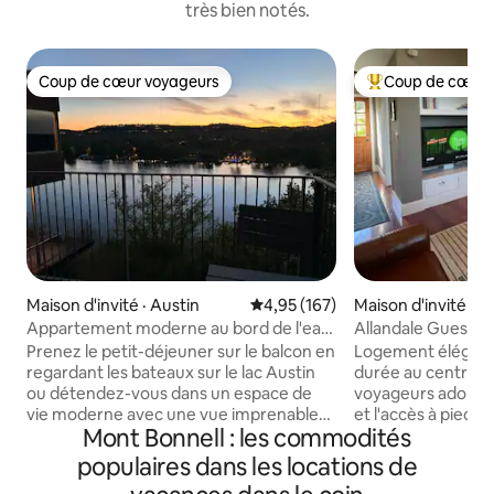
très bien notés.
Coup de cœur voyageurs
Coup de cœur 
Coup de cœur voyageurs
Coup de cœur voy
Maison d'invité · Austin
Note moyenne de 4,95 sur 5, 1
4,95 (167)
Maison d'invité · A
Appartement moderne au bord de l'eau
Allandale Guesthou
avec vue panoramique sur le lac
paisible à Austin
Prenez le petit-déjeuner sur le balcon en
Logement élégant 
regardant les bateaux sur le lac Austin
durée au centre-vi
ou détendez-vous dans un espace de
voyageurs adorent 
vie moderne avec une vue imprenable
et l'accès à pied 
Mont Bonnell : les commodités
sur le coucher du soleil. Cet
restaurants et aux 
appartement privé pour les voyageurs
pour rendre visite à
populaires dans les locations de
se trouve sur le terrain d'une
proximité, assist