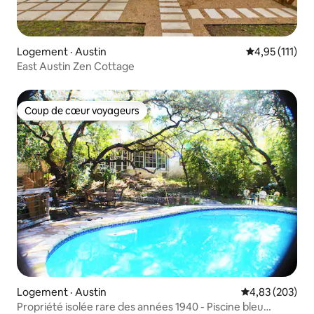
Logement · Austin
Note moyenne 
4,95 (111)
East Austin Zen Cottage
Coup de cœur voyageurs
Coup de cœur voyageurs
Logement · Austin
Note moyenne 
4,83 (203)
Propriété isolée rare des années 1940 - Piscine bleu