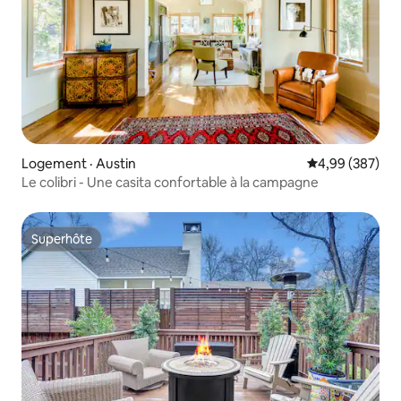
Logement · Austin
Note moyenne 
4,99 (387)
Le colibri - Une casita confortable à la campagne
Superhôte
Superhôte