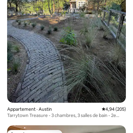
Appartement · Austin
Note moyenne 
4,94 (205)
Tarrytown Treasure - 3 chambres, 3 salles de bain - 2e
étage