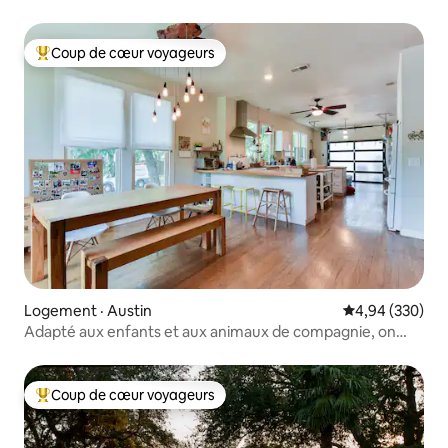
tendance - Centrale
Coup de cœur voyageurs
Coup de cœur voyageurs parmi les plus aimés
Logement · Austin
Note moyenne 
4,94 (330)
Adapté aux enfants et aux animaux de compagnie, on
peut marcher partout !
Coup de cœur voyageurs
Coup de cœur voyageurs parmi les plus aimés