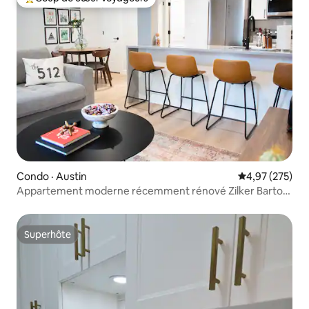
Coup de cœur voyageurs parmi les plus aimés
Condo · Austin
Note moyenne 
4,97 (275)
Appartement moderne récemment rénové Zilker Barton
Springs
Superhôte
Superhôte