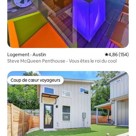
Logement · Austin
Note moyenne 
4,86 (154)
Steve McQueen Penthouse - Vous êtes le roi du cool
Coup de cœur voyageurs
Coup de cœur voyageurs