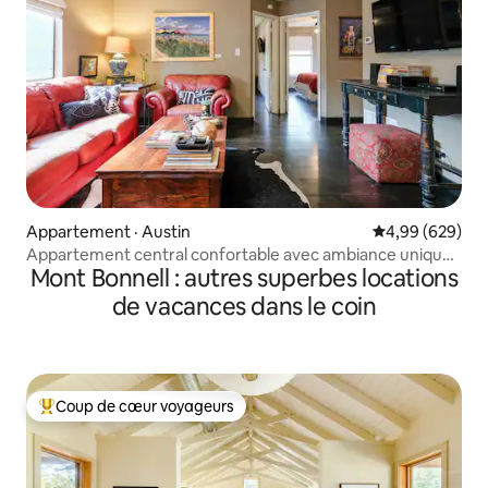
Appartement · Austin
Note moyenne 
4,99 (629)
Appartement central confortable avec ambiance unique
Mont Bonnell : autres superbes locations
d'Austin, parfait pour les séjours de longue durée
de vacances dans le coin
Coup de cœur voyageurs
Coup de cœur voyageurs parmi les plus aimés