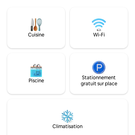
et Youtube. - Cuisine équipée - Salle de
bain propre avec douche chaude -
Parking gratuit disponible - Enceinte
sécurisée avec sécurité 24 h/24, 7 j/7 -
Proche des supermarchés et des
restaurants - À courte distance en
Cuisine
Wi-Fi
voiture ou à pied de la plage - Accès
facile à l'autoroute - Idéal pour les
escapades de fin de semaine et les
séjours longue durée
Stationnement
Piscine
gratuit sur place
Climatisation