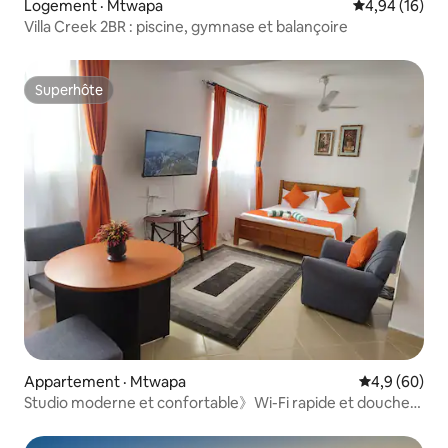
Logement · Mtwapa
Note moyenne
4,94 (16)
Villa Creek 2BR : piscine, gymnase et balançoire
Superhôte
Superhôte
Appartement · Mtwapa
Note moyenn
4,9 (60)
Studio moderne et confortable》Wi-Fi rapide et douche
chaude