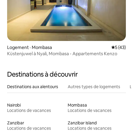
Logement · Mombasa
Note moye
5 (43)
Küstenjuwel à Nyali, Mombasa - Appartements Kenzo
Destinations à découvrir
Destinations aux alentours
Autres types de logements
L
Nairobi
Mombasa
Locations de vacances
Locations de vacances
Zanzibar
Zanzibar Island
Locations de vacances
Locations de vacances