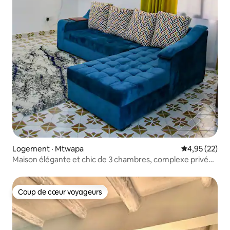
Logement · Mtwapa
Note moyenne
4,95 (22)
Maison élégante et chic de 3 chambres, complexe privé
fermé avec stationnement gratuit sur place
Coup de cœur voyageurs
Coup de cœur voyageurs