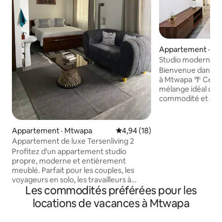
Appartement · M
Studio moderne et
piscine. Mtwapa•
Bienvenue dans vo
à Mtwapa 🌴 Ce studio élégant offre le
mélange idéal de 
commodité et d'un
Que vous soyez en
d'agrément, vous 
espace confortabl
Appartement · Mtwapa
Note moyenne de 4,94 sur 5, 
4,94 (18)
quelques minutes
Appartement de luxe Tersenliving 2
commercial Mtwapa
Profitez d'un appartement studio
populaires et de l
propre, moderne et entièrement
Détendez-vous sur
meublé. Parfait pour les couples, les
profitez d'un plon
voyageurs en solo, les travailleurs à
dans la piscine sur 
Les commodités préférées pour les
distance et les longs séjours. Ce que
l'intérieur grâce a
vous adorerez : - Studio entièrement
locations de vacances à Mtwapa
téléviseur intellig
meublé et indépendant - Wi-Fi rapide et
divertissement. Parfait pour les
fiable - Téléviseur intelligent avec Netflix
voyageurs en solo 