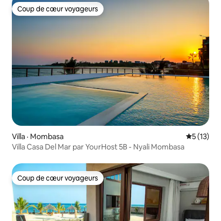
Coup de cœur voyageurs
Coup de cœur voyageurs
Villa · Mombasa
Note moye
5 (13)
Villa Casa Del Mar par YourHost 5B - Nyali Mombasa
Coup de cœur voyageurs
Coup de cœur voyageurs