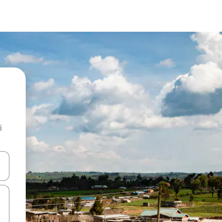
i
.
utilisant les flèches vers le haut et vers le bas, ou en appuyant dessus 