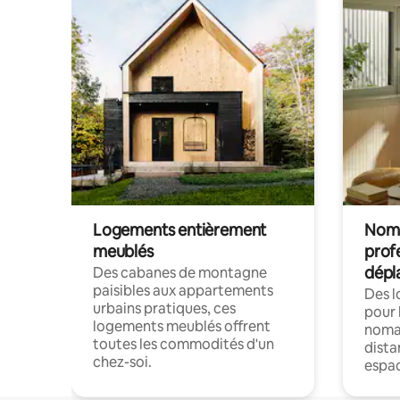
Logements entièrement
Noma
meublés
prof
dépl
Des cabanes de montagne
paisibles aux appartements
Des 
urbains pratiques, ces
pour 
logements meublés offrent
nomad
toutes les commodités d'un
dista
chez-soi.
espac