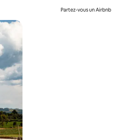
Partez-vous un Airbnb
et en les faisant glisser.