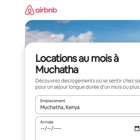
Aller
directement
au
contenu
Locations au mois à
Muchatha
Découvrez des logements où se sentir chez so
pour un séjour longue durée d’un mois ou plus
Emplacement
Quand les résultats sont affichés, parcourez-les en 
Arrivée