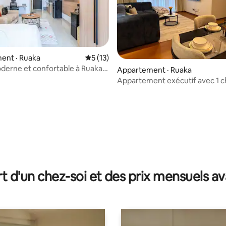
ent · Ruaka
Note moyenne de 5 sur 5, 13 commentai
5 (13)
derne et confortable à Ruaka
Appartement · Ruaka
'ONU/Gigiri
Appartement exécutif avec 1 
près de l'ONU et du centre co
Two Rivers
 sur 5, 20 commentaires
t d'un chez-soi et des prix mensuels 