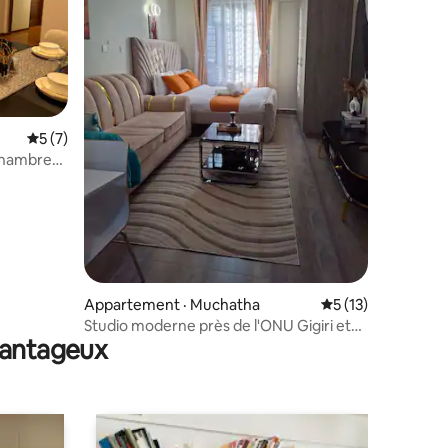
res
Note moyenne de 5 sur 5, 7 commentaires
5 (7)
chambre
mmercial
Appartement · Muchatha
Note moyenne de 
5 (13)
Studio moderne près de l'ONU Gigiri et
avantageux
du centre commercial Two Rivers