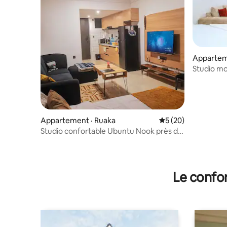
Appartem
Studio mo
près de l
Appartement · Ruaka
Note moyenne de 5
5 (20)
Studio confortable Ubuntu Nook près de
2 rivières et de l'ONU Gigiri
Le confor