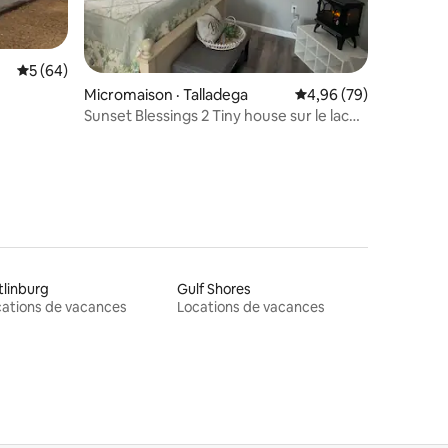
res
Note moyenne de 5 sur 5, 64 commentaires
5 (64)
Micromaison · Talladega
Note moyenne de 4,96
4,96 (79)
Sunset Blessings 2 Tiny house sur le lac
Logan Martin
linburg
Gulf Shores
ations de vacances
Locations de vacances