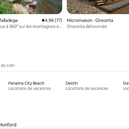
Talladega
Note moyenne de 4,96 sur 5, 77 commentai
4,96 (77)
Micromaison · Oneonta
 Vue à 360° sur les montagnes et
Oneonta détournée
 sur 5, 91 commentaires
 du coin
Panama City Beach
Destin
Gat
Locations de vacances
Locations de vacances
Loc
Munford