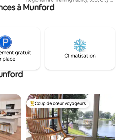
ances à Munford
Oxford, Kemet studio, vélo et sentiers
équestres. Ce ranch rénové offre tout le
confort de la maison et dispose d'un
 petite
garage d'une voiture avec un Nema 10-
ous avons
30 pour la recharge des véhicules
électriques, de 2 chambres avec 1 lit king
size et 1 lit queen size, 2 salles de bain,
d'une cour arrière privée avec barbecue
ement gratuit
et sièges, d'une connexion Internet haut
Climatisation
r place
débit avec postes de travail, et d'une
cuisine complète avec station de café.
Munford
Coup de cœur voyageurs
les plus aimés
Coup de cœur voyageurs parmi les plus aimés