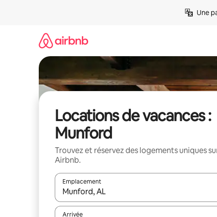
Aller
Une pa
directement
au
contenu
Locations de vacances :
Munford
Trouvez et réservez des logements uniques su
Airbnb.
Emplacement
Quand les résultats sont affichés, parcourez-les en 
Arrivée