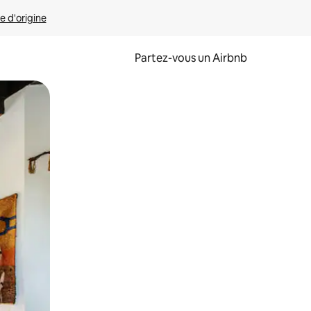
e d'origine
Partez-vous un Airbnb
et en les faisant glisser.