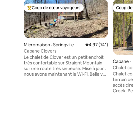
Coup de cœur voyageurs
Coup de
Coup de cœur voyageurs parmi les plus aimés
Coup de
Micromaison · Springville
Note moyenne de 4,97 
4,97 (741)
Cabane Clovers
Le chalet de Clover est un petit endroit
Cabane · 
très confortable sur Straight Mountain
Chalet co
sur une route très sinueuse. Mise à jour :
Choccolo
Chalet co
nous avons maintenant le Wi-Fi. Belle vue
terrain d
en hiver, vous pouvez voir à des
accès dir
kilomètres. Beaucoup de couverture
Creek. Pe
arborée en été, ce qui apporte de
une chambr
l'intimité. Il se trouve à environ 200 pieds
avec grand
de notre maison. Un endroit calme et
lit. Faite
agréable à part les bruits d'animaux. Vous
randonnée
pouvez faire de la randonnée dès que
doux ruis
vous sortez de la porte arrière. Veuillez
plats, pa
lire l'intégralité du manuel du voyageur
du ruisse
sous INFORMATIONS POUR LES