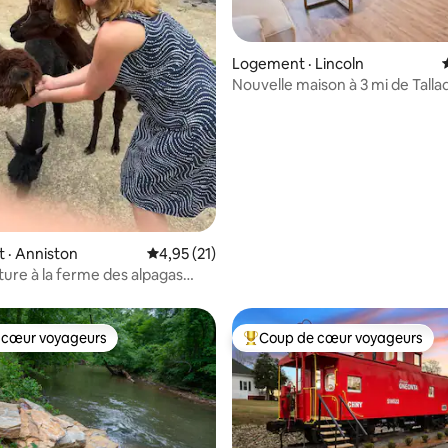
Logement · Lincoln
Nouvelle maison à 3 mi de Tall
Speedway avec lit King Size !
 sur 5, 17 commentaires
 · Anniston
Note moyenne de 4,95 sur 5, 21 commentai
4,95 (21)
ure à la ferme des alpagas
nd !
 cœur voyageurs
Coup de cœur voyageurs
 cœur voyageurs
Coup de cœur voyageurs parmi 