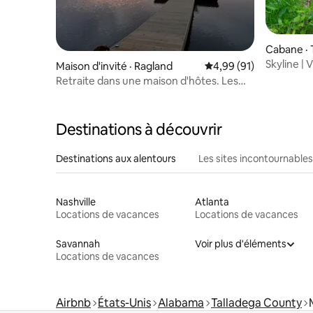
Cabane · 
Skyline |
Maison d'invité · Ragland
Note moyenne de 4,99
4,99 (91)
la forêt
Retraite dans une maison d'hôtes. Les
voyageurs qui passent la nuit sont les
bienvenus!
Destinations à découvrir
Destinations aux alentours
Les sites incontournables
Nashville
Atlanta
Locations de vacances
Locations de vacances
Savannah
Voir plus d'éléments
Locations de vacances
Airbnb
États-Unis
Alabama
Talladega County