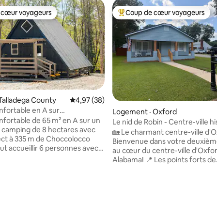
 cœur voyageurs
Coup de cœur voyageurs
 cœur voyageurs
Coup de cœur voyageurs parmi 
sur 5, 741 commentaires
Talladega County
Note moyenne de 4,97 sur 5, 38 commentai
4,97 (38)
nfortable en A sur
Logement · Oxford
cco Creek
nfortable de 65 m² en A sur un
Le nid de Robin - Centre-ville h
e camping de 8 hectares avec
d'Oxford - 2 chambres/1 salle d
🏡 Le charmant centre-ville d'
ect à 335 m de Choccolocco
Bienvenue dans votre deuxièm
ut accueillir 6 personnes avec
au cœur du centre-ville d'Oxfo
e avec très grand lit, un loft
Alabama! 📍 Les points forts de
 lit et un canapé-lit avec grand
l'emplacement Vous ne serez q
s du kayak, de la pêche, de la
quelques minutes de : • Centre-ville
 et de la natation. Écoutez le
d'Oxford • Parc Choccolocco • Centre
seau qui coule sur des rochers
des arts de la scène d'Oxford • Accès
rfait pour se détendre au bord
rapide à l'autoroute I-20 ￼ ￼ ✨ Le logement
au. Animaux acceptés (petit
• 2 chambres confortables ; • 1 salle de