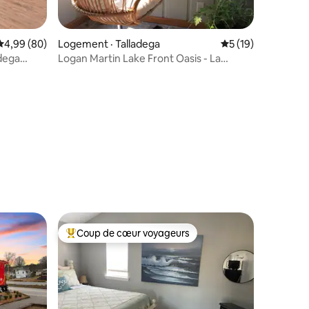
Note moyenne de 4,99 sur 5, 80 commentaires
4,99 (80)
Logement · Talladega
Note moyenne de 5
5 (19)
adega
Logan Martin Lake Front Oasis - La
maison rustique
res
Coup de cœur voyageurs
les plus aimés
Coup de cœur voyageurs parmi les plus aimés