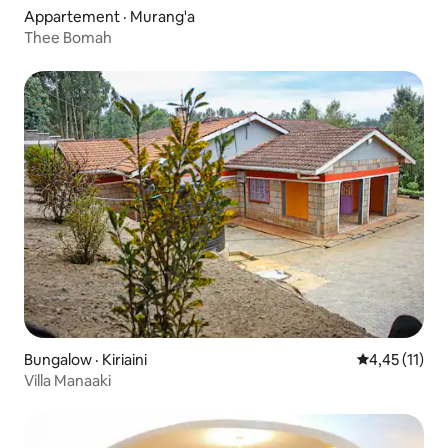
Appartement · Murang'a
Thee Bomah
Bungalow · Kiriaini
Note moyenne
4,45 (11)
Villa Manaaki