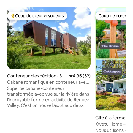
Coup de cœur voyageurs
Coup de cœur vo
Coup de cœur voyageurs parmi les plus aimés
Coup de cœur vo
Conteneur d'expédition · Sag
Note moyenne de 4,96 sur 5, 
4,96 (52)
ana
Cabane romantique en conteneur avec
vue sur la rivière
Superbe cabane-conteneur
transformée avec vue sur la rivière dans
l'incroyable ferme en activité de Rendez
Valley. C'est un nouvel ajout aux deux
autres incroyables maisons-conteneurs.
Elle offre une vue imprenable sur la
Gîte à la ferme · 
rivière Sagana et les couchers de soleil
Kwetu Home – Déj
sur les collines de Kiambicho depuis un
2 chalet – 3 tente
Nous utilisons le