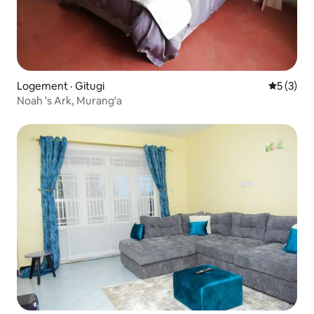
Logement · Gitugi
Note moy
5 (3)
Noah 's Ark, Murang'a