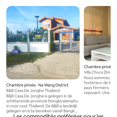
Chambre privée ·
Villa Chura Zimme
Nous sommes situé
l'extérieur de Nong Wua 
Chambre privée · Na Wang District
pays fermiers. Re
B&B Casa De Jonghe Thailand
reposant. Une nou
B&B Casa De Jonghe is gelegen in de
privée avec premi
schitterende provincie Nongbualamphu
décembre 2018. L'
in noor oost Thailand. De B&B is landelijk
est à environ 35 k
gelegen en is te bereiken vanaf Bangkok
nationale du Laos 
Les commodités préférées pour les
per vliegtuig of Bus. Het is een uurtje