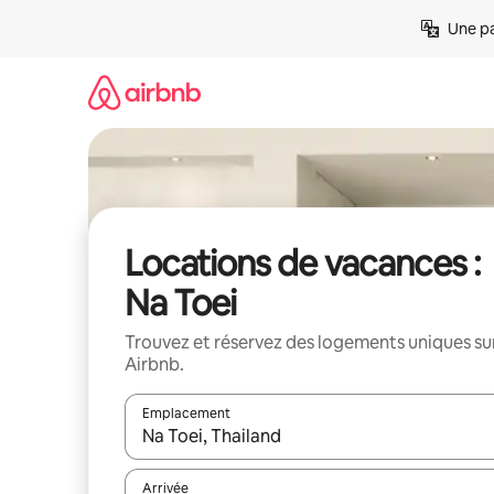
Aller
Une pa
directement
au
contenu
Locations de vacances :
Na Toei
Trouvez et réservez des logements uniques su
Airbnb.
Emplacement
Quand les résultats sont affichés, parcourez-les en 
Arrivée