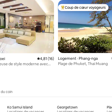
800 à 1 600 bahts par nuit.Pas
ruyantes dans la villa.
Coup de cœur voyageurs
Coup de cœur voyageurs parmi 
Logement · Phang-nga
5 sur 5, 5 commentaires
Toei
Note moyenne de 4,81 sur 5, 16 commentai
4,81 (16)
Plage de Phuket, Thai Muang
cieuse de style moderne avec
vé
 du coin
Ko Samui Island
Georgetown
Pla
Locations de vacances
Locations de vacances
Loc