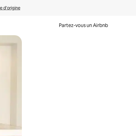
e d'origine
Partez-vous un Airbnb
et en les faisant glisser.