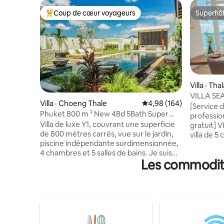
Coup de cœur voyageurs
Superhô
Coup de cœur voyageurs parmi les plus aimés
Superhô
Villa · Tha
VILLA SEA
Villa · Choeng Thale
Note moyenne de 4,98 
4,98 (164)
avec vue s
[Service 
Phuket 800 m ² New 4Bd 5Bath Super
offert, 
professio
Large Pool Luxury Y1
Villa de luxe Y1, couvrant une superficie
gratuit] 
de 800 mètres carrés, vue sur le jardin,
villa de 
piscine indépendante surdimensionnée,
est situé
4 chambres et 5 salles de bains. Je suis
les plus p
Les commodité
sûr que vous tomberez amoureux dès
surplomba
que vous la verrez. En entrant dans la
dans une 
villa, vous serez choqué par le design
Couvrant 
luxueux et la piscine surdimensionnée.
avec une p
La décoration de la villa est assez
de 5 gran
exquise, le design est simple et
lits quee
moderne, plein d'art moderne. Chaque
lits simple