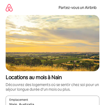
Aller
directement
Partez-vous un Airbnb
au
contenu
Locations au mois à Nain
Découvrez des logements où se sentir chez soi pour un
séjour longue durée d’un mois ou plus.
Emplacement
Quand les résultats sont affichés, parcourez-les en utilisant les 