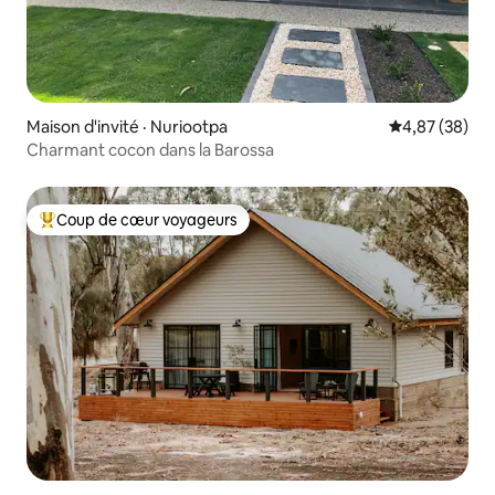
Maison d'invité · Nuriootpa
Note moyenne
4,87 (38)
Charmant cocon dans la Barossa
Coup de cœur voyageurs
Coup de cœur voyageurs parmi les plus aimés