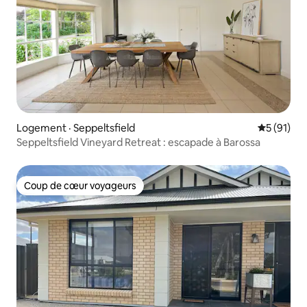
Logement · Seppeltsfield
Note moye
5 (91)
Seppeltsfield Vineyard Retreat : escapade à Barossa
Coup de cœur voyageurs
Coup de cœur voyageurs