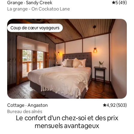
Grange · Sandy Creek
Note moye
5 (49)
La grange - On Cockatoo Lane
Coup de cœur voyageurs
Coup de cœur voyageurs
Cottage · Angaston
Note moyenne 
4,92 (503)
Bureau des aînés
Le confort d'un chez-soi et des prix
mensuels avantageux