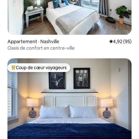
Appartement · Nashville
Note moyenne
4,92 (95)
Oasis de confort en centre-ville
Coup de cœur voyageurs
Coup de cœur voyageurs parmi les plus aimés