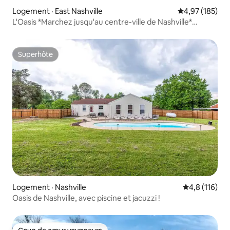
Logement · East Nashville
Note moyenne 
4,97 (185)
L'Oasis *Marchez jusqu'au centre-ville de Nashville*
Piscine/Spa!
Superhôte
Superhôte
Logement · Nashville
Note moyenne
4,8 (116)
Oasis de Nashville, avec piscine et jacuzzi !