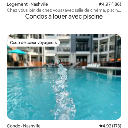
Logement · Nashville
Note moyenne 
4,97 (186)
Chez vous loin de chez vous (avec salle de cinéma, piscine
Condos à louer avec piscine
et spa)
Coup de cœur voyageurs
Coup de cœur voyageurs
Condo · Nashville
Note moyenne 
4,92 (173)