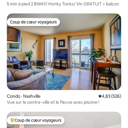
5 min à pied 2 BWAY/ Honky Tonks/ Vin GRATUIT + balcon
Coup de cœur voyageurs
Coup de cœur voyageurs
Condo · Nashville
Note moyenne 
4,83 (526)
Vue sur le centre-ville et le fleuve avec piscine !
Coup de cœur voyageurs
Coup de cœur voyageurs parmi les plus aimés