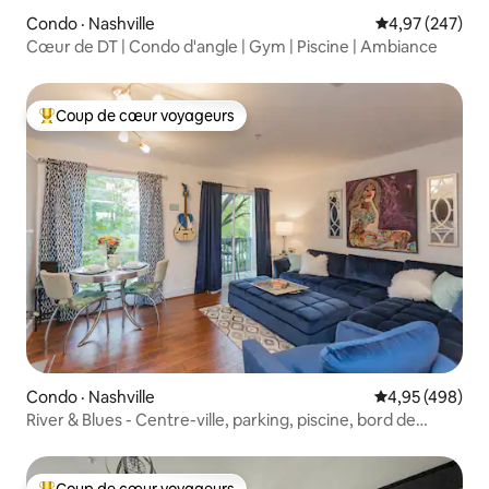
Condo · Nashville
Note moyenne 
4,97 (247)
Cœur de DT | Condo d'angle | Gym | Piscine | Ambiance
Coup de cœur voyageurs
Coup de cœur voyageurs parmi les plus aimés
Condo · Nashville
Note moyenne 
4,95 (498)
River & Blues - Centre-ville, parking, piscine, bord de
rivière