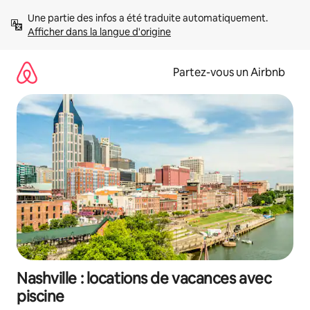
Aller
Une partie des infos a été traduite automatiquement. 
directement
Afficher dans la langue d'origine
au
contenu
Partez-vous un Airbnb
Nashville : locations de vacances avec
piscine