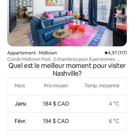
Appartement · Midtown
Note moyenne 
4,97 (117)
Condo Midtown Pool · 2 chambres pour 6 personnes ·
Quel est le meilleur moment pour visiter
Music Row
Nashville?
Mois
Prix moyen
Temp. moyenne
Janv.
184 $ CAD
4 °C
Févr.
194 $ CAD
6 °C