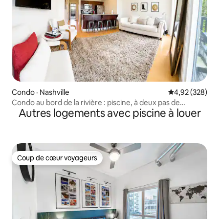
Condo · Nashville
Note moyenne 
4,92 (328)
Condo au bord de la rivière : piscine, à deux pas de
Autres logements avec piscine à louer
Broadwauy
Coup de cœur voyageurs
Coup de cœur voyageurs