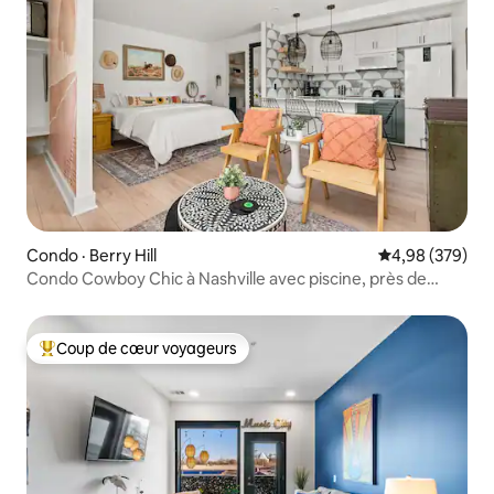
Condo · Berry Hill
Note moyenne 
4,98 (379)
Condo Cowboy Chic à Nashville avec piscine, près de
Broadway
Coup de cœur voyageurs
Coup de cœur voyageurs parmi les plus aimés