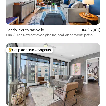
Condo · South Nashville
Note moyenne 
4,96 (182)
1 BR Gulch Retreat avec piscine, stationnement, patio
privé
Coup de cœur voyageurs
Coup de cœur voyageurs parmi les plus aimés