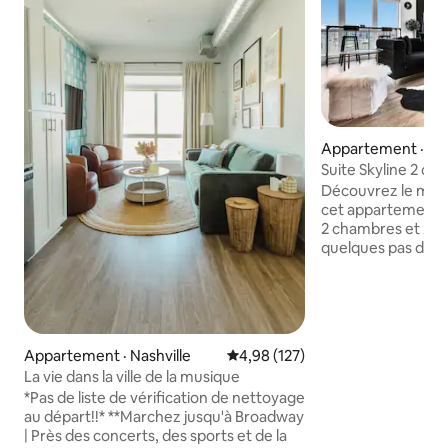
Appartement · Nas
Suite Skyline 2 ch
gratuit et à dista
Découvrez le meill
Broadway
cet appartement
2 chambres et 2 sal
quelques pas de B
lieux emblématique
Chaque chambre e
Johnny Cash et Dol
le salon dispose d
Nashville peinte à 
Appartement · Nashville
Note moyenne de 4,98 sur 5, 1
4,98 (127)
disque et d'une té
La vie dans la ville de la musique
Profitez d'une cui
*Pas de liste de vérification de nettoyage
téléviseurs dans 
au départ!!* **Marchez jusqu'à Broadway
connexion Wi-Fi e
| Près des concerts, des sports et de la
l'appartement. Avec une vue