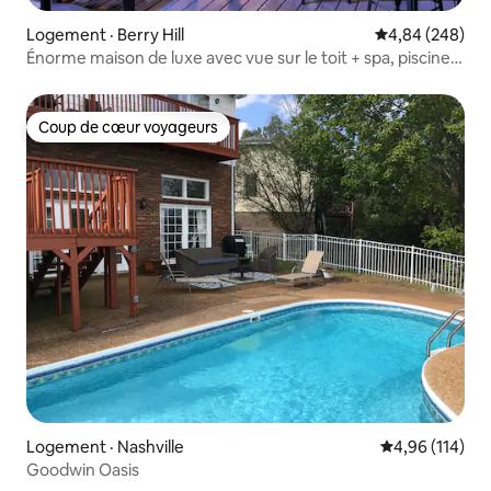
Logement · Berry Hill
Note moyenne 
4,84 (248)
Énorme maison de luxe avec vue sur le toit + spa, piscine
et sauna!
Coup de cœur voyageurs
Coup de cœur voyageurs
Logement · Nashville
Note moyenne 
4,96 (114)
Goodwin Oasis