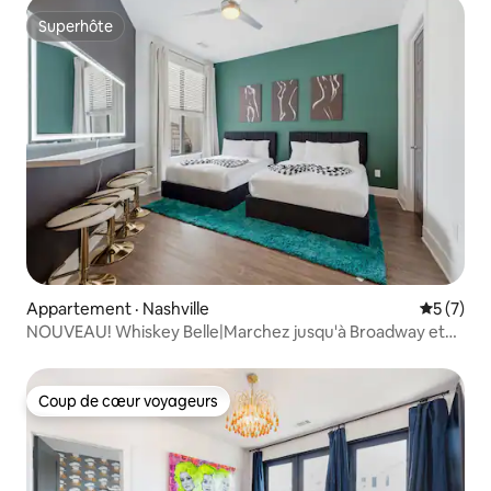
Superhôte
Superhôte
Appartement · Nashville
Note moy
5 (7)
NOUVEAU! Whiskey Belle|Marchez jusqu'à Broadway et
au centre-ville
Coup de cœur voyageurs
Coup de cœur voyageurs