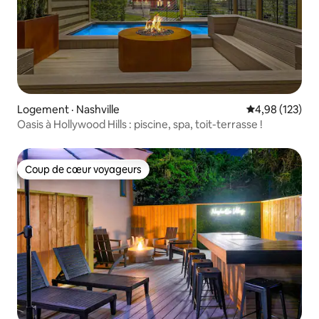
Logement · Nashville
Note moyenne 
4,98 (123)
Oasis à Hollywood Hills : piscine, spa, toit-terrasse !
Coup de cœur voyageurs
Coup de cœur voyageurs