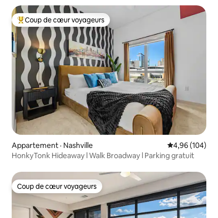
Coup de cœur voyageurs
Coup de cœur voyageurs parmi les plus aimés
Appartement · Nashville
Note moyenne 
4,96 (104)
HonkyTonk Hideaway l Walk Broadway l Parking gratuit
Coup de cœur voyageurs
Coup de cœur voyageurs