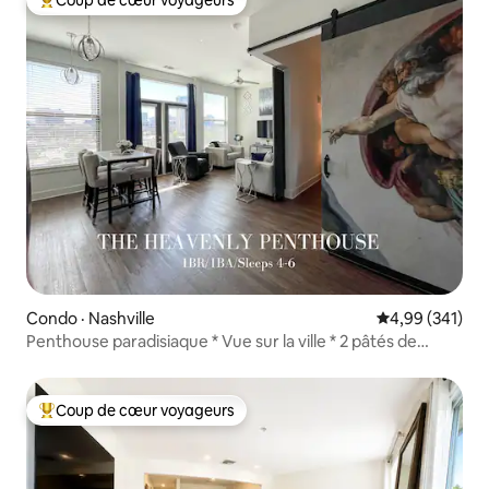
Coup de cœur voyageurs
Coup de cœur voyageurs parmi les plus aimés
Condo · Nashville
Note moyenne 
4,99 (341)
Penthouse paradisiaque * Vue sur la ville * 2 pâtés de
maisons de Broadway * PISCINE
Coup de cœur voyageurs
Coup de cœur voyageurs parmi les plus aimés