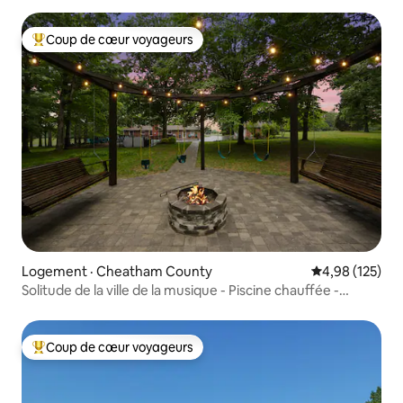
Coup de cœur voyageurs
Coup de cœur voyageurs parmi les plus aimés
Logement · Cheatham County
Note moyenne 
4,98 (125)
Solitude de la ville de la musique - Piscine chauffée -
Jacuzzi - Foyer
Coup de cœur voyageurs
Coup de cœur voyageurs parmi les plus aimés