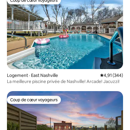
Coup de cœur voyageurs
Coup de cœur voyageurs
Logement · East Nashville
Note moyenne 
4,91 (344)
La meilleure piscine privée de Nashville! Arcade! Jacuzzi!
Coup de cœur voyageurs
Coup de cœur voyageurs