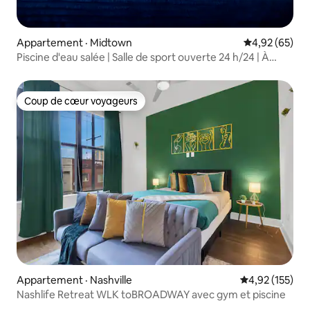
Appartement · Midtown
Note moyenne
4,92 (65)
Piscine d'eau salée | Salle de sport ouverte 24 h/24 | À
quelques minutes de Broadway
Coup de cœur voyageurs
Coup de cœur voyageurs
Appartement · Nashville
Note moyenne 
4,92 (155)
Nashlife Retreat WLK toBROADWAY avec gym et piscine