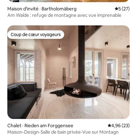
Maison d'invité · Bartholomäberg
Note moye
5 (27)
Am Walde : refuge de montagne avec vue imprenable
Coup de cœur voyageurs
Coup de cœur voyageurs
Chalet · Rieden am Forggensee
Note moyenne
4,96 (23)
Maison-Design-Salle de bain privée-Vue sur Montagn