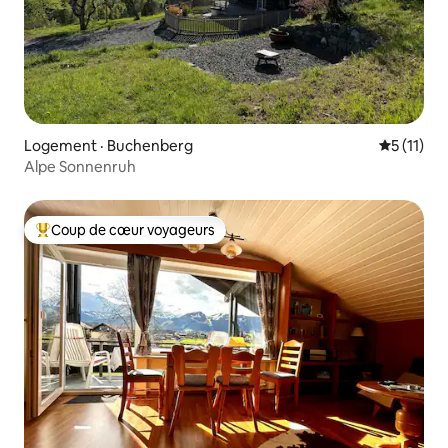
Logement · Buchenberg
Note moye
5 (11)
Alpe Sonnenruh
Coup de cœur voyageurs
Coup de cœur voyageurs parmi les plus aimés