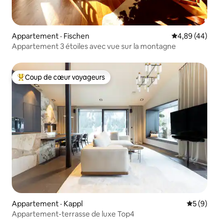
Appartement · Fischen
Note moyenne
4,89 (44)
Appartement 3 étoiles avec vue sur la montagne
Coup de cœur voyageurs
Coup de cœur voyageurs parmi les plus aimés
Appartement · Kappl
Note moy
5 (9)
Appartement-terrasse de luxe Top4