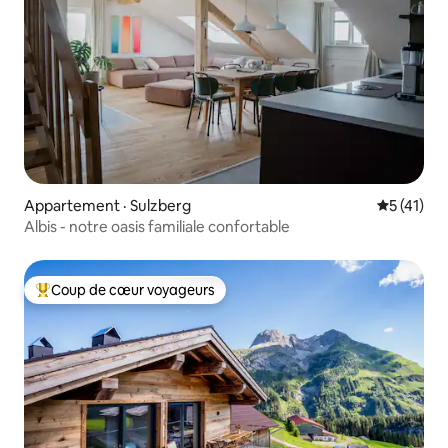
Appartement · Sulzberg
Note moye
5 (41)
Albis - notre oasis familiale confortable
Coup de cœur voyageurs
Coup de cœur voyageurs parmi les plus aimés