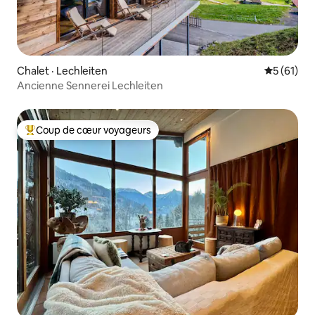
Chalet · Lechleiten
Note moye
5 (61)
Ancienne Sennerei Lechleiten
Coup de cœur voyageurs
Coup de cœur voyageurs parmi les plus aimés