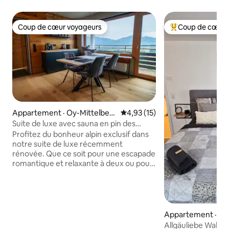
Coup de cœur voyageurs
Coup de cœur 
Coup de cœur voyageurs
Coup de cœur voy
Appartement · Oy-Mittelber
Note moyenne de 4,93 sur 5, 
4,93 (15)
g
Suite de luxe avec sauna en pin des
Alpes, vue sur les Alpes et piscine
Profitez du bonheur alpin exclusif dans
notre suite de luxe récemment
rénovée. Que ce soit pour une escapade
romantique et relaxante à deux ou pour
une aventure en famille : détendez-vous
dans le sauna privé en pin des Alpes, au
coin du feu ou dans la piscine intérieure
de 12 m. La suite dispose de deux
chambres en pin cembro, d'une cuisine
Appartement · Wa
Bora et d'un balcon panoramique de 8 m
Allgäuliebe Walte