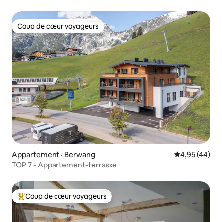
Coup de cœur voyageurs
Coup de cœur voyageurs
Appartement · Berwang
Note moyenne
4,95 (44)
TOP 7 - Appartement-terrasse
Coup de cœur voyageurs
Coup de cœur voyageurs parmi les plus aimés