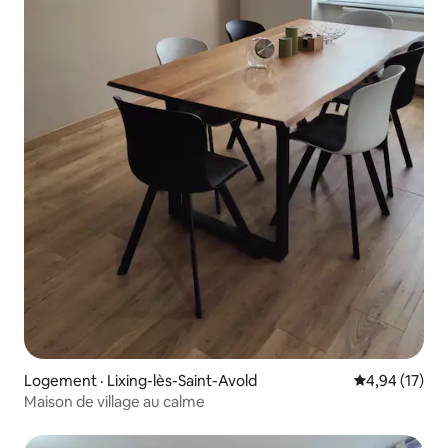
Logement · Lixing-lès-Saint-Avold
Note moyenne
4,94 (17)
Maison de village au calme