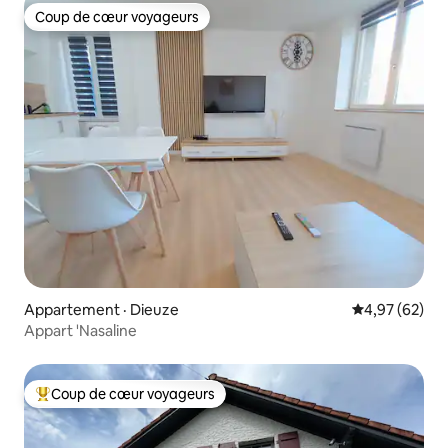
Coup de cœur voyageurs
Coup de cœur voyageurs
Appartement · Dieuze
Note moyenne
4,97 (62)
Appart 'Nasaline
Coup de cœur voyageurs
Coup de cœur voyageurs parmi les plus aimés