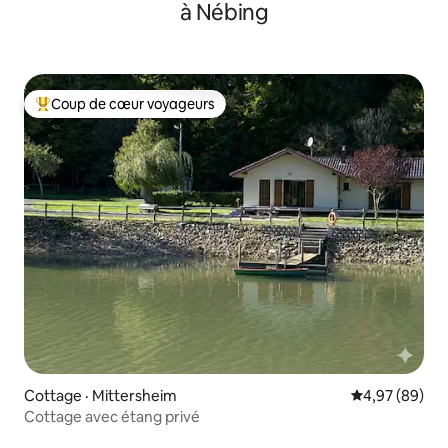
à Nébing
Coup de cœur voyageurs
Coup de cœur voyageurs parmi les plus aimés
Cottage · Mittersheim
Note moyenne
4,97 (89)
Cottage avec étang privé