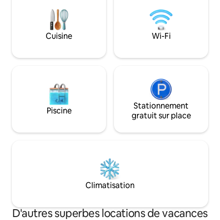
Accepte 2 enfants (14 ans max) 35
euros/enfant Cuisine toute équipée Vue
apaisante sur la rivière et la nature
environnante
Cuisine
Wi-Fi
Stationnement
Piscine
gratuit sur place
Climatisation
D'autres superbes locations de vacances