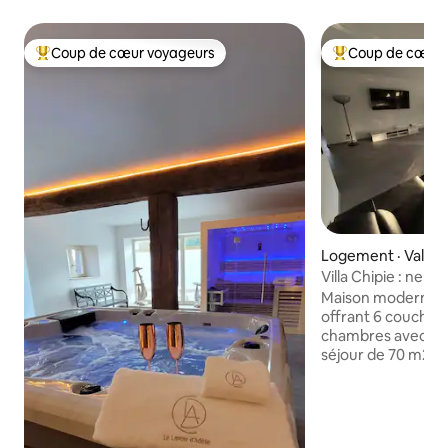
Coup de cœur voyageurs
Coup de cœur 
Coup de cœur voyageurs parmi les plus aimés
Coup de cœur voy
Logement · Valmo
Villa Chipie : neuv
Maison moderne n
offrant 6 couchage
chambres avec lits
séjour de 70 m2 ouv
Vous pourrez prof
très belle salle d
italienne, baignoir
deuxième wc sépar