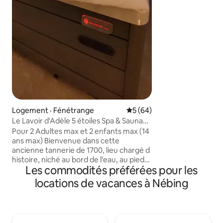
ainsi que poêle à p
parking gratuites 
Possibilité de loue
double et de comp
jusqu’à 15 perso
surplus.
Logement · Fénétrange
Note moyenne de 5 sur 5, 
5 (64)
Le Lavoir d'Adèle 5 étoiles Spa & Sauna
Privatif
Pour 2 Adultes max et 2 enfants max (14
ans max) Bienvenue dans cette
ancienne tannerie de 1700, lieu chargé d
histoire, niché au bord de l'eau, au pied
Les commodités préférées pour les
d’un magnifique château médiéval. Le
Lavoir d Adèle allie le charme de l ancien
locations de vacances à Nébing
au confort moderne pour un séjour
inoubliable Espace bien-être
entièrement privatif avec spa et sauna -
Suite spacieuse avec lit King Size