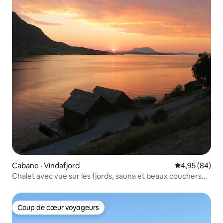
Cabane · Vindafjord
Note moyenne
4,95 (84)
Chalet avec vue sur les fjords, sauna et beaux couchers
de soleil
Coup de cœur voyageurs
Coup de cœur voyageurs