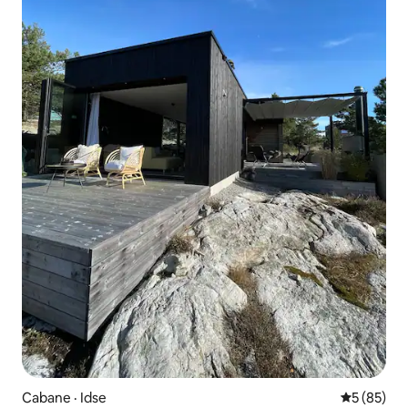
Cabane · Idse
Note moye
5 (85)