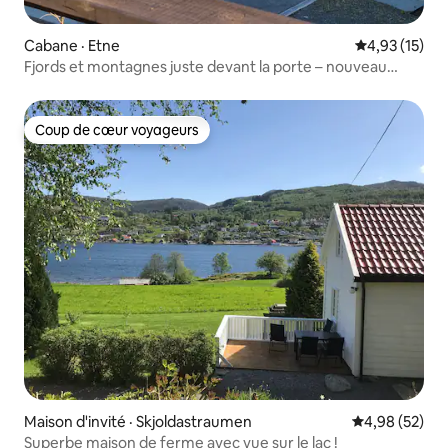
Cabane · Etne
Note moyenne
4,93 (15)
Fjords et montagnes juste devant la porte – nouveau
chalet
Coup de cœur voyageurs
Coup de cœur voyageurs
Maison d'invité · Skjoldastraumen
Note moyenne
4,98 (52)
Superbe maison de ferme avec vue sur le lac !