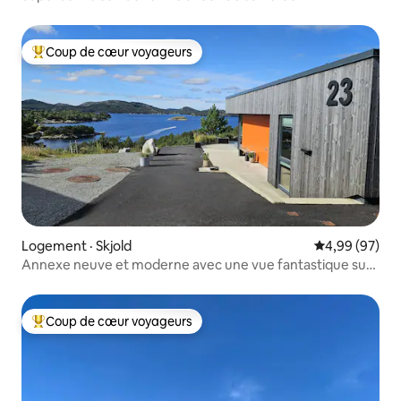
Coup de cœur voyageurs
Coup de cœur voyageurs parmi les plus aimés
Logement · Skjold
Note moyenne
4,99 (97)
Annexe neuve et moderne avec une vue fantastique sur
le fjord
Coup de cœur voyageurs
Coup de cœur voyageurs parmi les plus aimés