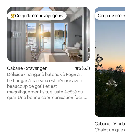
Coup de cœur voyageurs
Coup de cœur vo
Coup de cœur voyageurs parmi les plus aimés
Coup de cœur vo
Cabane · Stavanger
Note moyenne de 5 sur 5, 
5 (63)
Délicieux hangar à bateaux à Fogn à
Ryfylke
Le hangar à bateaux est décoré avec
beaucoup de goût et est
magnifiquement situé juste à côté du
quai. Une bonne communication facilite
l'accès à Stavanger et aux attractions de
la région. Naustet a deux jetées et un
petit bateau, ainsi que de superbes
possibilités de randonnée, de baignade
Cabane · Vindafjo
et de pêche. Il est orienté sud-ouest, ce
Chalet unique et 
qui signifie de nombreux beaux