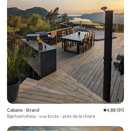
Cabane · Strand
Note moyenne
4,88 (91)
Bjørheimsheia - vue brute - près de la chaire