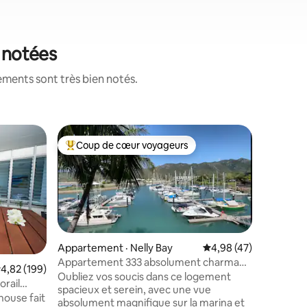
x notées
ements sont très bien notés.
Appartem
Coup de cœur voyageurs
Coup de
Coup de cœur voyageurs parmi les plus aimés
Coup de
Luxury 1
Unit+Roc
Appartem
quelques
Rez-de-c
entièreme
King Size
imprenabl
res
espaces d
Appartement · Nelly Bay
Note moyenne de 4,98
4,98 (47)
avec tabl
Appartement 333 absolument charmant
ote moyenne de 4,82 sur 5, 199 commentaires
4,82 (199)
piscine à
au bord de l'eau
Oubliez vos soucis dans ce logement
orail
à l'océan
spacieux et serein, avec une vue
house fait
La chambr
absolument magnifique sur la marina et