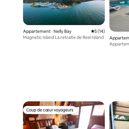
Appartement · Nelly Bay
Note moyenne de 5
5 (14)
Magnetic Island La retraite de Reel Island
Apparteme
Apparteme
Magnetic 
Coup de cœur voyageurs
Coup de cœur voyageurs