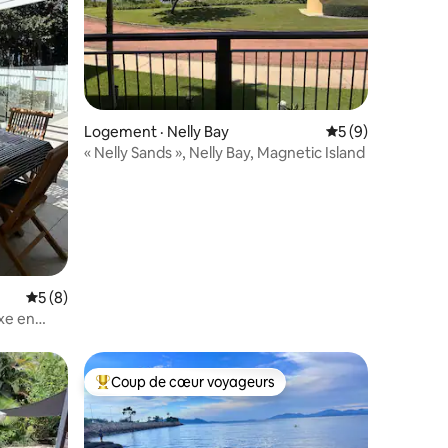
res
Logement · Nelly Bay
Note moyenne de 
5 (9)
« Nelly Sands », Nelly Bay, Magnetic Island
Note moyenne de 5 sur 5, 8 commentaires
5 (8)
xe en
Coup de cœur voyageurs
les plus aimés
Coup de cœur voyageurs parmi les plus aimés