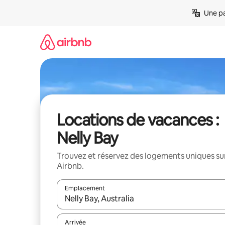
Aller
Une pa
directement
au
contenu
Locations de vacances :
Nelly Bay
Trouvez et réservez des logements uniques su
Airbnb.
Emplacement
Quand les résultats sont affichés, parcourez-les en 
Arrivée