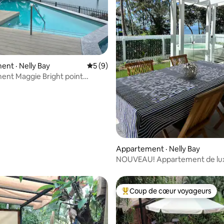
 sur 5, 14 commentaires
nt · Nelly Bay
Note moyenne de 5 sur 5, 9 commentai
5 (9)
nt Maggie Bright point
Island
Appartement · Nelly Bay
NOUVEAU! Appartement de lu
bord de mer à Nelly Bay.
Coup de cœur voyageurs
Coup de cœur voyageurs parmi 