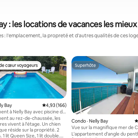
ay : les locations de vacances les mieu
 : l'emplacement, la propreté et d'autres qualités de ces log
de cœur voyageurs
Superhôte
cœur voyageurs parmi les plus aimés
Superhôte
lly Bay
Note moyenne de 4,93 sur 5, 166 commentai
4,93 (166)
nt à Nelly Bay avec piscine de
um
nt au rez-de-chaussée, les
sur 5, 239 commentaires
Condo · Nelly Bay
N
res vivent à l'étage. Un chien
Vue sur la magnifique mer de C
ue réside sur la propriété. 2
depuis une île tropicale
L'appartement d'angle du pent
1 lit Queen Size, 1 lit double.