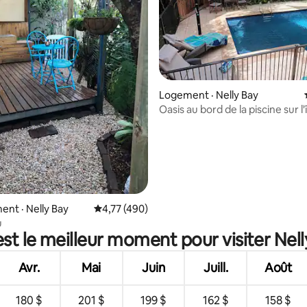
sur 5, 282 commentaires
Logement · Nelly Bay
Oasis au bord de la piscine sur l'
magnétique
nt · Nelly Bay
Note moyenne de 4,77 sur 5, 490 commentai
4,77 (490)
u
st le meilleur moment pour visiter Nel
Avr.
Mai
Juin
Juill.
Août
180 $
201 $
199 $
162 $
158 $