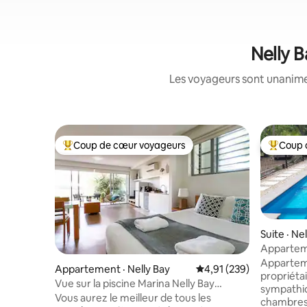
Nelly B
Les voyageurs sont unanimes
Coup de cœur voyageurs
Coup 
Coup de cœur voyageurs parmi les plus aimés
Coup de 
Suite · Ne
Apparteme
magnési
Apparteme
Appartement · Nelly Bay
Note moyenne de 4,91 
4,91 (239)
propriétai
Vue sur la piscine Marina Nelly Bay
sympathiq
Magnetic Island
Vous aurez le meilleur de tous les
chambres. 