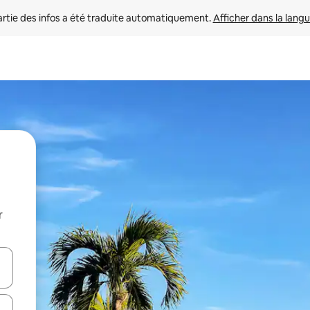
rtie des infos a été traduite automatiquement. 
Afficher dans la langu
r
utilisant les flèches vers le haut et vers le bas, ou en appuyant dessus 