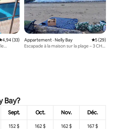
Note moyenne de 4,94 sur 5, 33 commentaires
4,94 (33)
Appartement · Nelly Bay
Note moyenne de 5
5 (29)
île
Escapade à la maison sur la plage – 3 CH à
Nelly Bay
res
ly Bay?
Sept.
Oct.
Nov.
Déc.
152 $
162 $
162 $
167 $