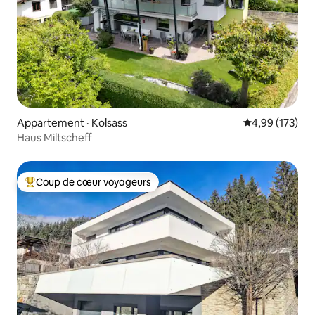
Appartement · Kolsass
Note moyenne 
4,99 (173)
Haus Miltscheff
Coup de cœur voyageurs
Coup de cœur voyageurs parmi les plus aimés