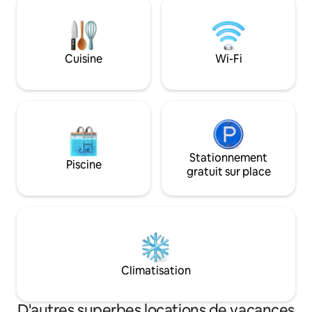
réfrigérateur Non adapté à la cuisine et à
montagnes de Judée Petit déjeu
la pâtisserie Il y a une épicerie à
couple - peut êt
proximité et de beaux cafés dans le
NIS supplémentaires À 5 minut
quartier. Convient à ceux qui veulent se
voiture du village
Cuisine
Wi-Fi
reposer et profiter d'un environnement
où il y a des resta
magnifique et agréable, Un petit espace
houmous, falafel,
luxueux : la cuisine, le lit et les fauteuils
baklava et plus en
dans le même espace et en plus il y a une
communautés voisin
toilette et une douche. *La cabane est
restaurants et des
dans une communauté religieuse
casher et ne sont 
Shomer Shabbat. Il n'y a pas d'entrée
À environ 25 minu
dans la communauté avec un véhicule le
Stationnement
Jérusalem Il y a de
Piscine
Shabbat Il y a une plaque chauffante et
randonnée qui sor
gratuit sur place
une bouilloire
communauté
Climatisation
D'autres superbes locations de vacances