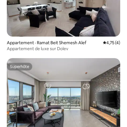
Appartement · Ramat Beit Shemesh Alef
Note moyenn
4,75 (4)
Appartement de luxe sur Dolev
Superhôte
Superhôte