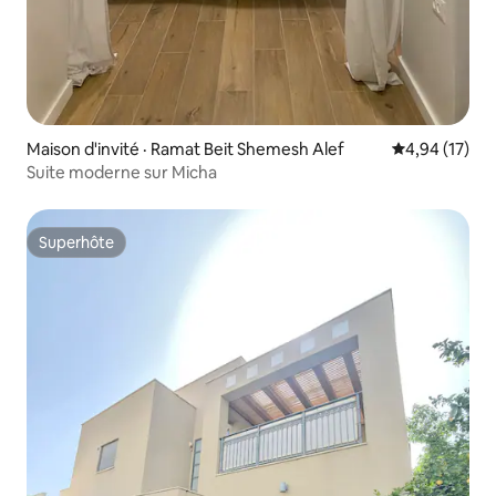
Maison d'invité · Ramat Beit Shemesh Alef
Note moyenne
4,94 (17)
Suite moderne sur Micha
Superhôte
Superhôte