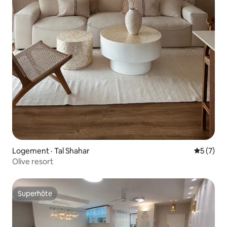
Logement · Tal Shahar
Note moy
5 (7)
Olive resort
Superhôte
Superhôte