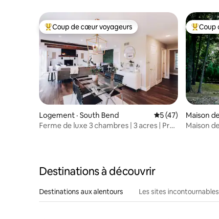
gratuitem
de Notre
Coup de cœur voyageurs
Coup 
Coup de cœur voyageurs parmi les plus aimés
Coup de 
Logement · South Bend
Note moyenne de 5
5 (47)
Maison de
Ferme de luxe 3 chambres | 3 acres | Près
Maison de
de Notre-Dame
jacuzzi à
Destinations à découvrir
Destinations aux alentours
Les sites incontournables