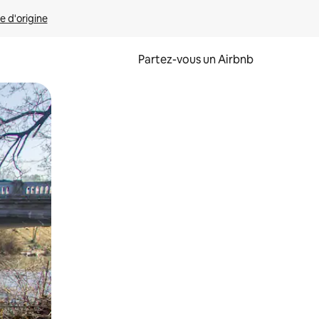
e d'origine
Partez-vous un Airbnb
et en les faisant glisser.