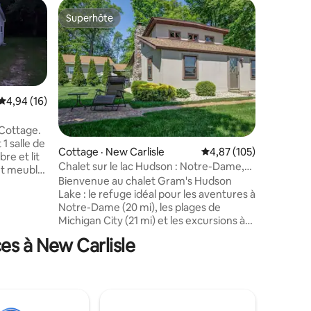
Logement
Superhôte
Coup
Superhôte
Coup de
L'Hudson 
Évadez-vo
charmant
Michigan
terrasse,
plafonds 
Note moyenne de 4,94 sur 5, 16 commentaires
4,94 (16)
res
minutes 
vignobles
 Cottage.
Warren Du
1 salle de
communau
Cottage · New Carlisle
Note moyenne de 4,87 
4,87 (105)
re et lit
pour se 
Chalet sur le lac Hudson : Notre-Dame,
nt meublé
Entièrem
New Buff, Amazon
Bienvenue au chalet Gram's Hudson
uisine.
élégance 
Lake : le refuge idéal pour les aventures à
cour avec
l'aménag
Notre-Dame (20 mi), les plages de
rt ou du
cours dan
Michigan City (21 mi) et les excursions à
nutes de
complète
New Buffalo (15 mi) ou aux dunes de
te de
compréhe
es à New Carlisle
l'Indiana. Que vous soyez ici pour une
 pouvez
pour prof
escapade en famille, une fin de semaine
e. Porche
expérienc
de football ou un voyage d'affaires au
ceptés,
centre de données AWS (7 mi), vous
eau
profiterez d'une vue paisible sur le lac,
ds.