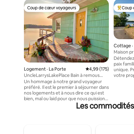
Coup de cœur voyageurs
Coup 
Coup de cœur voyageurs
Coup de 
Cottage ·
Maison pr
New Carli
Détendez
paix famil
Logement · La Porte
Note moyenne de 4,99 
4,99 (175)
unique. P
votre pro
UncleLarrysLakePlace Bain à remous
quai privé
Kayaks Ping-pong
Un hommage à notre grand voyageur
Parfait p
préféré. Il est le premier à séjourner dans
amoureux 
nos logements et à nous dire ce qui est
famille su
bien, mal ou laid pour que nous puissions
plus propr
Les commodités p
vous offrir l'expérience ultime. Cette
kayak, pl
maison au bord du lac récemment
possibili
rénovée dispose de 4 espaces de
d'un tiers. New Carlise, IN est une peti
couchage, d'un spa ouvert toute l'année,
ville hist
d'une salle de jeux avec une table de
brasserie
ping-pong et une télévision grand écran,