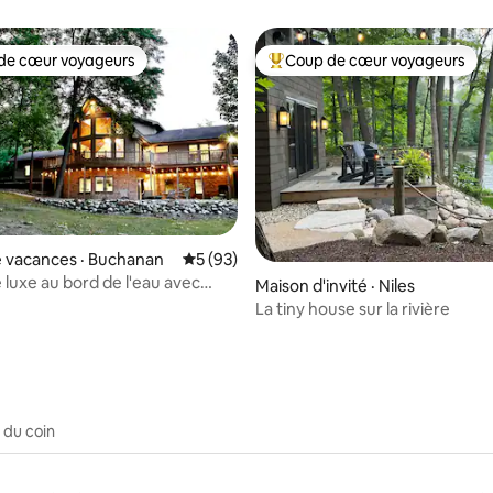
ent! Maison au bord du lac près
Dayton
-Dame
de cœur voyageurs
Coup de cœur voyageurs
cœur voyageurs parmi les plus aimés
Coup de cœur voyageurs parmi 
 sur 5, 47 commentaires
 vacances · Buchanan
Note moyenne de 5 sur 5, 93 commentai
5 (93)
 luxe au bord de l'eau avec
Maison d'invité · Niles
 Harbor Country
La tiny house sur la rivière
 du coin