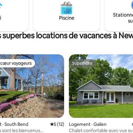
Dispose de tout le nécessaire 
passer un agréable séjour.
t spectaculaires! Quartier
Stationn
i
Piscine
su
s superbes locations de vacances à New 
 cœur voyageurs
Superhôte
 cœur voyageurs
Superhôte
 sur 5, 65 commentaires
 · South Bend
Note moyenne de 5 sur 5, 12 commentai
5 (12)
Logement · Galien
s sont les bienvenus
Chalet confortable avec vue sur