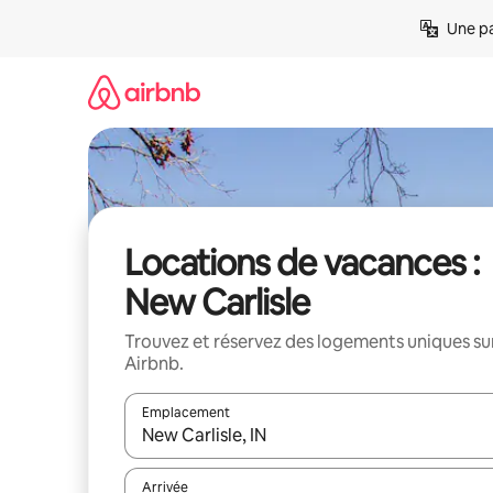
Aller
Une pa
directement
au
contenu
Locations de vacances :
New Carlisle
Trouvez et réservez des logements uniques su
Airbnb.
Emplacement
Quand les résultats sont affichés, parcourez-les en 
Arrivée