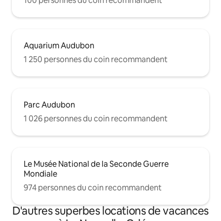
100 personnes du coin recommandent
vous traitiez notre maison comme si
c'était la vôtre. Interdiction de fumer à
l'intérieur. Animaux de compagnie
interdits. Pas de tapage nocturne. Vous
devez également prendre connaissance
Aquarium Audubon
des points suivants : Caution - en cas de
1 250 personnes du coin recommandent
dommages matériels dans le logement,
vous pouvez avoir à payer jusqu'à 200 $.
Parc Audubon
1 026 personnes du coin recommandent
Le Musée National de la Seconde Guerre
Mondiale
974 personnes du coin recommandent
D'autres superbes locations de vacances