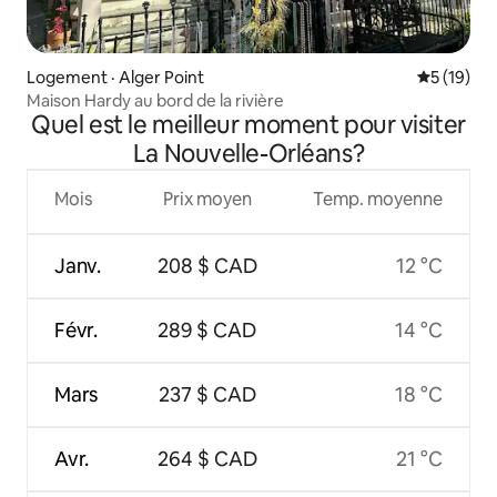
Logement · Alger Point
Note moye
5 (19)
Maison Hardy au bord de la rivière
Quel est le meilleur moment pour visiter
La Nouvelle-Orléans?
Mois
Prix moyen
Temp. moyenne
Janv.
208 $ CAD
12 °C
Févr.
289 $ CAD
14 °C
Mars
237 $ CAD
18 °C
Avr.
264 $ CAD
21 °C