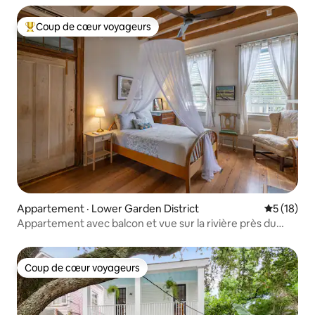
Coup de cœur voyageurs
Coup de cœur voyageurs parmi les plus aimés
Appartement · Lower Garden District
Note moye
5 (18)
Appartement avec balcon et vue sur la rivière près du
centre des congrès
Coup de cœur voyageurs
Coup de cœur voyageurs