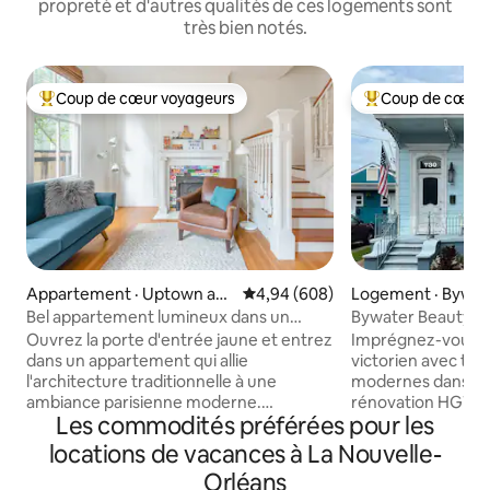
propreté et d'autres qualités de ces logements sont
très bien notés.
Coup de cœur voyageurs
Coup de cœur 
Coup de cœur voyageurs parmi les plus aimés
Coup de cœur voy
Appartement · Uptown an
Note moyenne de 4,94 sur 5, 6
4,94 (608)
Logement · Bywat
d Carrollton
Bel appartement lumineux dans un
Bywater Beauty - 
excellent emplacement en ville
présentée sur Hg
Ouvrez la porte d'entrée jaune et entrez
Imprégnez-vous d
dans un appartement qui allie
victorien avec tout
l'architecture traditionnelle à une
modernes dans ce
ambiance parisienne moderne.
rénovation HGTV v
Les commodités préférées pour les
Réveillez-vous dans une chambre
télévision New Or
lumineuse et passez par la fenêtre du sol
Beauty sur Louisa 
locations de vacances à La Nouvelle-
au plafond jusqu'au magnifique balcon
grand porche avan
Orléans
enveloppant. Cet adorable appartement
stationnement grat