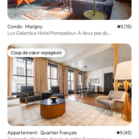
Condo · Marigny
Note moye
5 (15)
Lux Galactica-Hotel Pompadour-À deux pas du
Frenchmen
Coup de cœur voyageurs
Coup de cœur voyageurs
Appartement · Quartier français
Note moye
5 (45)