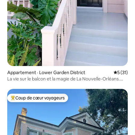
Appartement · Lower Garden District
Note moye
5 (31)
La vie sur le balcon et la magie de La Nouvelle-Orléans.
Récemment rénové!
Coup de cœur voyageurs
Coup de cœur voyageurs parmi les plus aimés