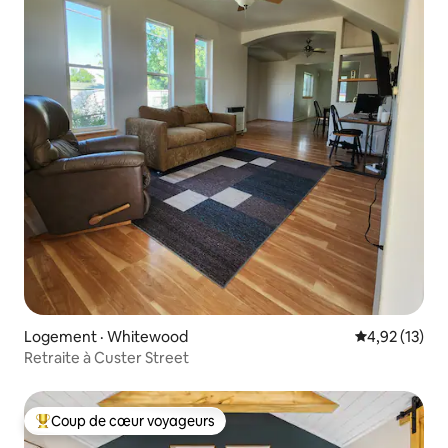
Logement · Whitewood
Note moyenne
4,92 (13)
Retraite à Custer Street
Coup de cœur voyageurs
Coup de cœur voyageurs parmi les plus aimés