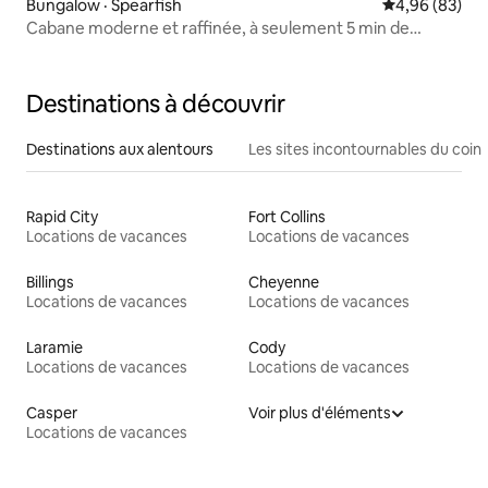
Bungalow · Spearfish
Note moyenne
4,96 (83)
Cabane moderne et raffinée, à seulement 5 min de
Spearfish
Destinations à découvrir
Destinations aux alentours
Les sites incontournables du coin
Rapid City
Fort Collins
Locations de vacances
Locations de vacances
Billings
Cheyenne
Locations de vacances
Locations de vacances
Laramie
Cody
Locations de vacances
Locations de vacances
Casper
Voir plus d'éléments
Locations de vacances