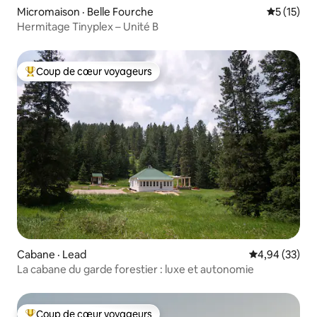
Micromaison · Belle Fourche
Note moye
5 (15)
Hermitage Tinyplex – Unité B
Coup de cœur voyageurs
Coup de cœur voyageurs parmi les plus aimés
Cabane · Lead
Note moyenne
4,94 (33)
La cabane du garde forestier : luxe et autonomie
Coup de cœur voyageurs