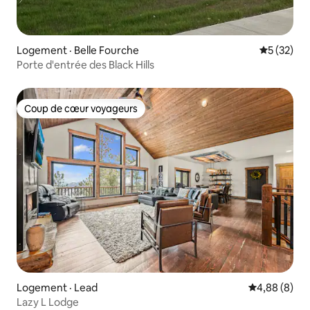
Logement · Belle Fourche
Note moye
5 (32)
Porte d'entrée des Black Hills
Coup de cœur voyageurs
Coup de cœur voyageurs
Logement · Lead
Note moyenn
4,88 (8)
Lazy L Lodge