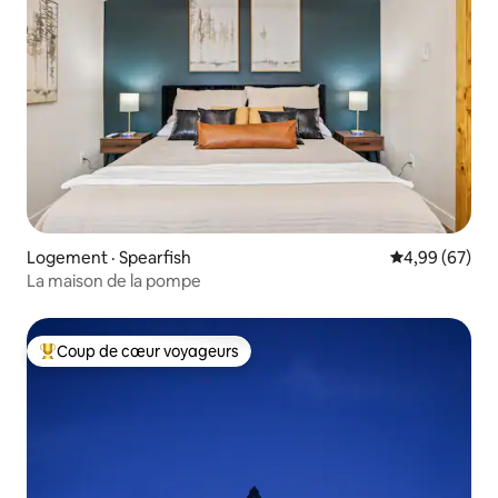
Logement · Spearfish
Note moyenne
4,99 (67)
La maison de la pompe
Coup de cœur voyageurs
Coup de cœur voyageurs parmi les plus aimés