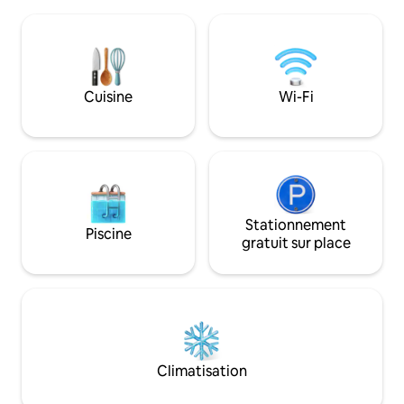
d'une salle de bai
tout en étant à seulement 6 km (4 milles)
ondes, d'une mach
de Deadwood, à 16 km (10 milles) de
glacé Keurig, de bo
Sturgis et à 21 km (13 milles) de Terry
d'équipements hôteliers,
Peak. Parfait pour les couples, les
où le Buffalo Jump
familles et toute personne à la
recevez aussi un 
Cuisine
Wi-Fi
recherche d’une escapade relaxante
Il y a aussi des mi
dans les Black Hills, à proximité de
des chèvres naines
sentiers de randonnée, de pistes de ski
promènent sur la 
et d’activités d’aventure.
Stationnement
Piscine
gratuit sur place
Climatisation