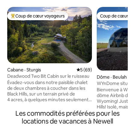
Coup de cœur voyageurs
Coup de cœur vo
Coup de cœur voyageurs parmi les plus aimés
Coup de cœur vo
Cabane · Sturgis
Note moyenne de 5 sur 5, 
5 (69)
Deadwood Two Bit Cabin sur le ruisseau
Dôme · Beulah
Évadez-vous dans notre paisible chalet
WYnDome situé à 
de deux chambres à coucher dans les
Bienvenue à WYn
Black Hills, sur un terrain privé de
dôme Airbnb dans 
4 acres, à quelques minutes seulement
Wyoming! Juste à 
de la ville historique de Deadwood. Un
Hills! Isolé, mais à 15 minutes de la ville la
petit ruisseau traverse la propriété, où
Les commodités préférées pour les
plus proche de Spea
les voyageurs aperçoivent souvent des
logement entier e
locations de vacances à Newell
chevreuils, des dindons sauvages et
chauffage et de la 
d’autres animaux de la faune. Profitez
mini-réfrigérateur,
d’un environnement forestier paisible