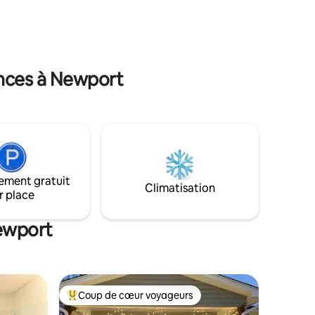
ir sur le
entre VT et RU! Les propriétaires
avec un
exploitent une entreprise locale d'arbres
 seul.
qui préside la propriété. *Le prix est pour
z la
2 voyageurs. Ajouter un voyageur :
30 $/nuit. 50 $/animal
ances à Newport
ement gratuit
Climatisation
r place
Newport
Coup de cœur voyageurs
Coup de cœur voyageurs parmi les plus aimés