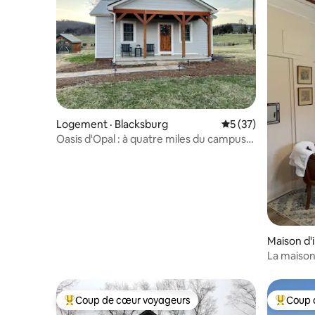
Logement · Blacksburg
Note moyenne de 5
5 (37)
Oasis d'Opal : à quatre miles du campus
VT
Maison d'i
La maison
Coup de cœur voyageurs
Coup 
Coup de cœur voyageurs parmi les plus aimés
Coup de 