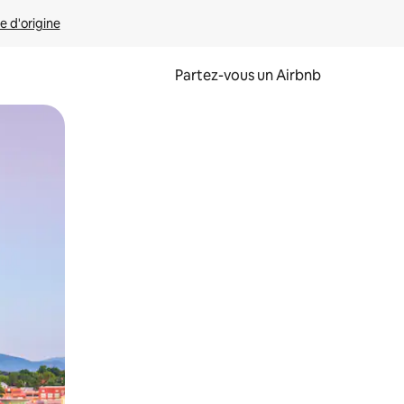
e d'origine
Partez-vous un Airbnb
et en les faisant glisser.