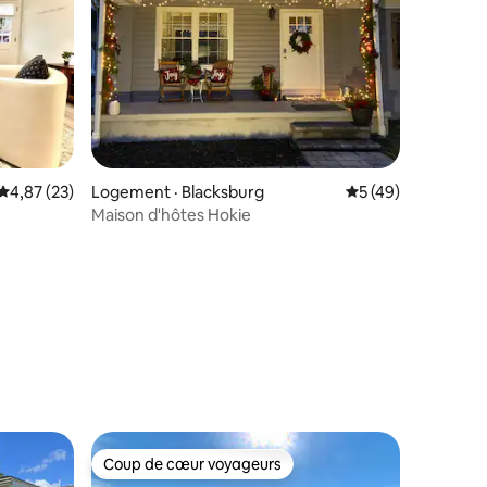
Note moyenne de 4,87 sur 5, 23 commentaires
4,87 (23)
Logement · Blacksburg
Note moyenne de 5
5 (49)
Maison d'hôtes Hokie
res
Coup de cœur voyageurs
Coup de cœur voyageurs