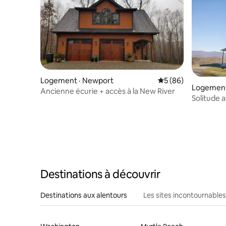
Logement · Newport
Note moyenne de 5
5 (86)
Logement 
Ancienne écurie + accès à la New River
Solitude 
Destinations à découvrir
Destinations aux alentours
Les sites incontournables