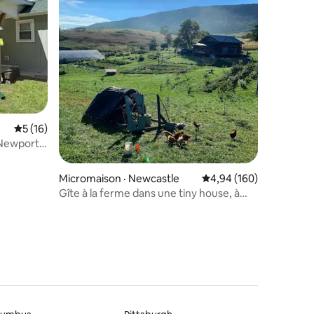
res
Note moyenne de 5 sur 5, 16 commentaires
5 (16)
 Newport
Micromaison · Newcastle
Note moyenne de 4,94 
4,94 (160)
Gîte à la ferme dans une tiny house, à
quelques minutes du sentier des
Appalaches !