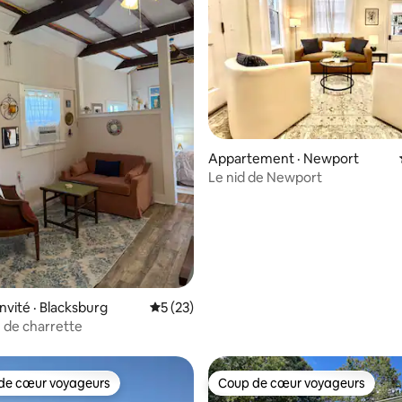
 sur 5, 37 commentaires
Appartement · Newport
Le nid de Newport
nvité · Blacksburg
Note moyenne de 5 sur 5, 23 commentai
5 (23)
 de charrette
de cœur voyageurs
Coup de cœur voyageurs
cœur voyageurs parmi les plus aimés
Coup de cœur voyageurs