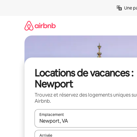
Aller
Une pa
directement
au
contenu
Locations de vacances :
Newport
Trouvez et réservez des logements uniques su
Airbnb.
Emplacement
Quand les résultats sont affichés, parcourez-les en 
Arrivée