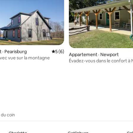
 sur 5, 86 commentaires
· Pearisburg
Note moyenne de 5 sur 5, 6 commentai
5 (6)
Appartement · Newport
avec vue sur la montagne
Évadez-vous dans le confort à
par VT
 du coin