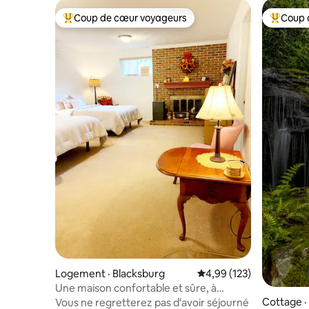
Coup de cœur voyageurs
Coup 
Coup de cœur voyageurs parmi les plus aimés
Coup de 
Logement · Blacksburg
Note moyenne de 4,99 
4,99 (123)
Une maison confortable et sûre, à
distance de marche de VT !
Cottage 
Vous ne regretterez pas d'avoir séjourné