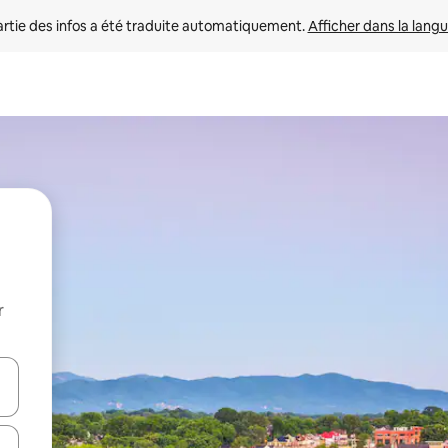
rtie des infos a été traduite automatiquement. 
Afficher dans la langu
r
utilisant les flèches vers le haut et vers le bas, ou en appuyant dessus 