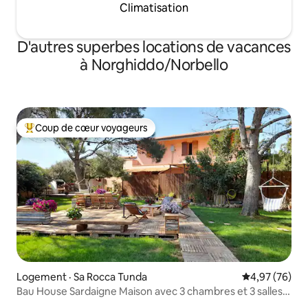
Climatisation
D'autres superbes locations de vacances
à Norghiddo/Norbello
Coup de cœur voyageurs
Coup de cœur voyageurs parmi les plus aimés
Logement · Sa Rocca Tunda
Note moyenne
4,97 (76)
Bau House Sardaigne Maison avec 3 chambres et 3 salles
de bains