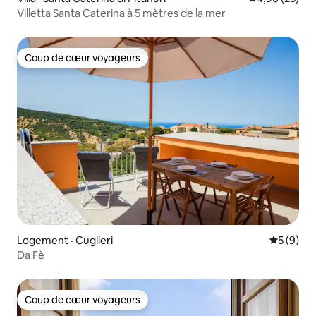
Villetta Santa Caterina à 5 mètres de la mer
Coup de cœur voyageurs
Coup de cœur voyageurs
Logement · Cuglieri
Note moy
5 (9)
Da Fè
Coup de cœur voyageurs
Coup de cœur voyageurs