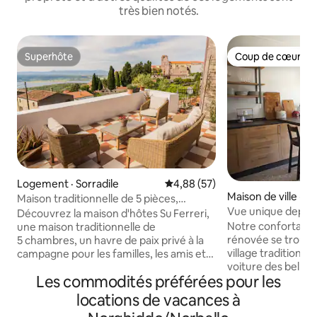
très bien notés.
Superhôte
Coup de cœur vo
Superhôte
Coup de cœur vo
Logement · Sorradile
Note moyenne de 4,88 sur 5, 
4,88 (57)
Maison de ville · Cu
Maison traditionnelle de 5 pièces,
Vue unique depui
terrasse, idéale pour les groupes
Découvrez la maison d'hôtes Su Ferreri,
charme
Notre confortabl
une maison traditionnelle de
rénovée se trouve 
5 chambres, un havre de paix privé à la
village traditionne
campagne pour les familles, les amis et
voiture des belles
les retraites. Cuisinez ensemble, faites
Les commodités préférées pour les
occidentale. Chaq
du yoga sur la terrasse et détendez-
espaces extérieur
vous dans le sauna finlandais. Peut
locations de vacances à
sur le village, la n
accueillir jusqu'à 12 personnes avec des