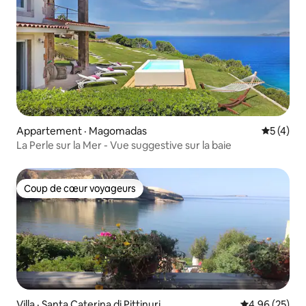
Appartement · Magomadas
Note moy
5 (4)
La Perle sur la Mer - Vue suggestive sur la baie
Coup de cœur voyageurs
Coup de cœur voyageurs
Villa · Santa Caterina di Pittinuri
Note moyenne
4,96 (25)