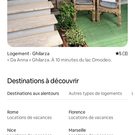
Logement · Ghilarza
Note moy
5 (3)
« Da Anna » Ghilarza. À 10 minutes du lac Omodeo.
Destinations à découvrir
Destinations aux alentours
Autres types de logements
L
Rome
Florence
Locations de vacances
Locations de vacances
Nice
Marseille