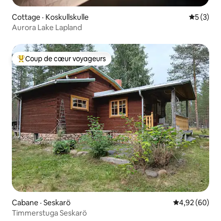
Cottage · Koskullskulle
Note moy
5 (3)
Aurora Lake Lapland
Coup de cœur voyageurs
Coup de cœur voyageurs parmi les plus aimés
Cabane · Seskarö
Note moyenne
4,92 (60)
Timmerstuga Seskarö