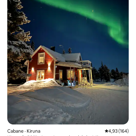
Cabane · Kiruna
Note moyenne 
4,93 (164)