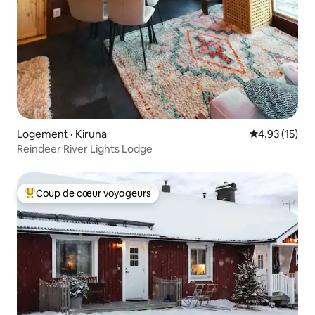
Logement · Kiruna
Note moyenne
4,93 (15)
Reindeer River Lights Lodge
Coup de cœur voyageurs
Coup de cœur voyageurs parmi les plus aimés