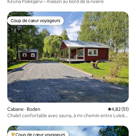
Kiruna Poikkijärvi – maison au bord de la rivière
Coup de cœur voyageurs
Coup de cœur voyageurs
Cabane · Boden
Note moyenne
4,82 (51)
Chalet confortable avec sauna, à mi-chemin entre Luleå
et Boden
Coup de cœur voyageurs