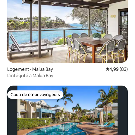
Logement · Malua Bay
Note moyenne
4,99 (83)
L'intégrité à Malua Bay
Coup de cœur voyageurs
Coup de cœur voyageurs