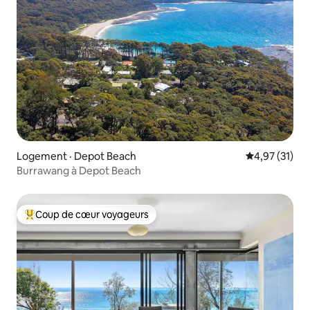
Logement · Depot Beach
Note moyenne
4,97 (31)
Burrawang à Depot Beach
Coup de cœur voyageurs
Coup de cœur voyageurs parmi les plus aimés