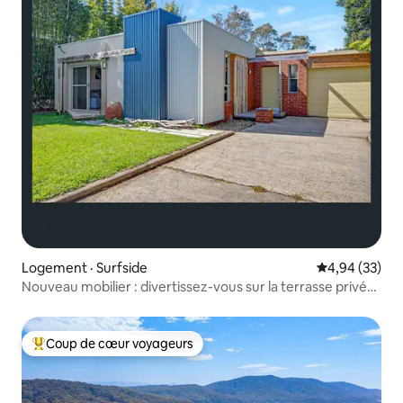
Logement · Surfside
Note moyenne
4,94 (33)
Nouveau mobilier : divertissez-vous sur la terrasse privée
couverte.
Coup de cœur voyageurs
Coup de cœur voyageurs parmi les plus aimés