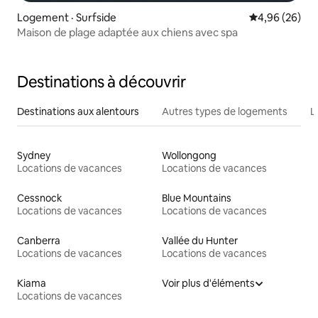
Logement · Surfside
Note moyenne
4,96 (26)
Maison de plage adaptée aux chiens avec spa
Destinations à découvrir
Destinations aux alentours
Autres types de logements
L
Sydney
Wollongong
Locations de vacances
Locations de vacances
Cessnock
Blue Mountains
Locations de vacances
Locations de vacances
Canberra
Vallée du Hunter
Locations de vacances
Locations de vacances
Kiama
Voir plus d'éléments
Locations de vacances