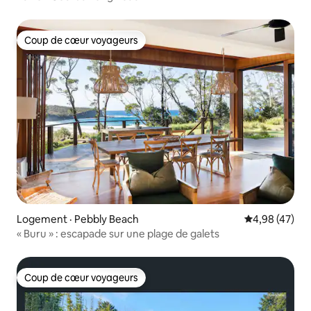
Coup de cœur voyageurs
Coup de cœur voyageurs
Logement · Pebbly Beach
Note moyenne
4,98 (47)
« Buru » : escapade sur une plage de galets
Coup de cœur voyageurs
Coup de cœur voyageurs