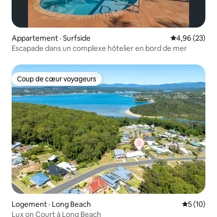
Appartement · Surfside
Note moyenne
4,96 (23)
Escapade dans un complexe hôtelier en bord de mer
Coup de cœur voyageurs
Coup de cœur voyageurs
Logement · Long Beach
Note moye
5 (10)
Lux on Court à Long Beach