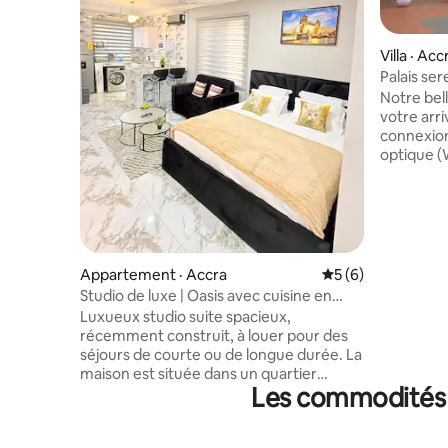
Villa · Acc
Palais se
Notre bell
votre arrivée. Nous disp
connexion
optique (W
chambres.
dotées d'
équipées d
télévisi
de 55 pou
pour votre d
Appartement · Accra
Note moyenne de 
5 (6)
dispose d
Studio de luxe | Oasis avec cuisine en
Samsung 
îlot | Refuge douillet |
Luxueux studio suite spacieux,
avec chaî
récemment construit, à louer pour des
charge par
séjours de courte ou de longue durée. La
sommes su
maison est située dans un quartier
proximité
Les commodités p
privilégié de North Legon. Situé à 9,5 km
Carpet Ev
de l’aéroport international de Kotoka et à
1,5 km de l’Université du Ghana, du