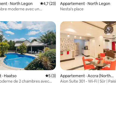
ent · North Legon
Note moyenne de 4,7 sur 5, 23 commentai
4,7 (23)
Appartement · North Legon
bre moderne avec un
Nesta's place
salon
 · Haatso
Note moyenne de 5 sur 5, 3 commentai
5 (3)
Appartement · Accra (North L
egon)
oderne de 2 chambres avec
Aion Suite 301 - Wi-Fi | Sûr | Paisi
Télévision 65"