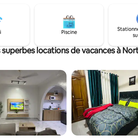
Stationn
i
Piscine
su
s superbes locations de vacances à Nor
 sur 5, 11 commentaires