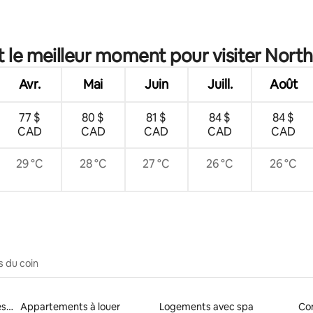
5 sur 5, 5 commentaires
t le meilleur moment pour visiter Nort
Avr.
Mai
Juin
Juill.
Août
77 $
80 $
81 $
84 $
84 $
CAD
CAD
CAD
CAD
CAD
29 °C
28 °C
27 °C
26 °C
26 °C
s du coin
Logements à louer adaptés aux animaux
Appartements à louer
Logements avec spa
Con