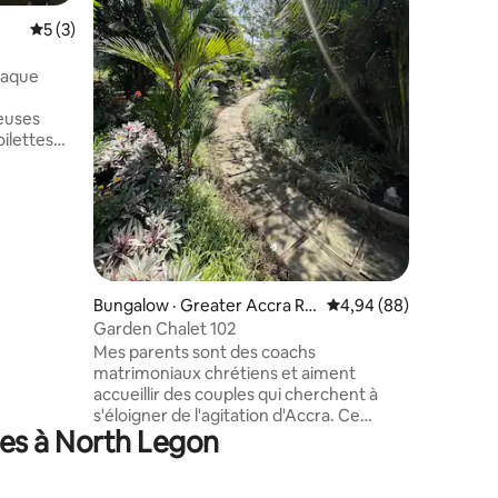
logement 
Note moyenne de 5 sur 5, 3 commentaires
5 (3)
propre ;
la ville. 
res
haque
depuis vo
jour sur 
euses
et les val
depuis vo
 buanderie
débordem
 complète
délicieu
ions
romantiq
ert *
incroyabl
le toit de
randonné
e gestion
ratuit sur
Bungalow · Greater Accra Re
Note moyenne de 4,94
4,94 (88)
gion
Garden Chalet 102
ommodités,
Mes parents sont des coachs
illes, les
matrimoniaux chrétiens et aiment
*Sérénité.
accueillir des couples qui cherchent à
s'éloigner de l'agitation d'Accra. Ce
ces à North Legon
chalet est l'un des 2 chalets d'un centre
de retraite de jardin qu'ils construisent
pour accueillir des programmes de