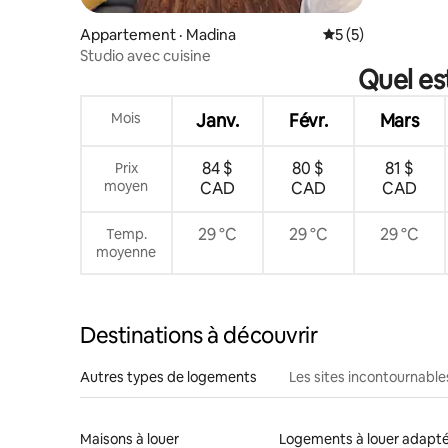
Appartement · Madina
Note moyenne de 
5 (5)
Studio avec cuisine
Quel es
Mois
Janv.
Févr.
Mars
84 $
80 $
81 $
Prix
moyen
CAD
CAD
CAD
29 °C
29 °C
29 °C
Temp.
moyenne
Destinations à découvrir
Autres types de logements
Les sites incontournable
Maisons à louer