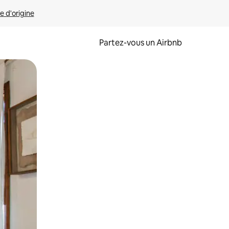
e d'origine
Partez-vous un Airbnb
et en les faisant glisser.