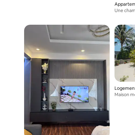
Appartem
Une cham
immense 
Logement
Maison m
piscine