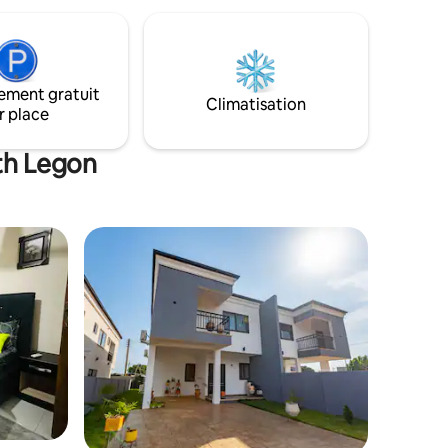
relations et de bien-être. Nous sommes
fiers d'être 100 % naturels, y compris
l'utilisation exclusive de produits de
nettoyage biologiques, une ferme
biologique et l'énergie solaire. Vous
ement gratuit
pouvez consulter nos commentaires
Climatisation
r place
exceptionnels et d'autres annonces sous
mon profil. Il est interdit de fumer et de
prendre des photos à des fins
th Legon
commerciales ou professionnelles.