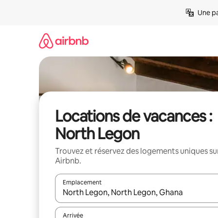
Aller
Une pa
directement
au
contenu
Locations de vacances :
North Legon
Trouvez et réservez des logements uniques su
Airbnb.
Emplacement
Quand les résultats sont affichés, parcourez-les en 
Arrivée