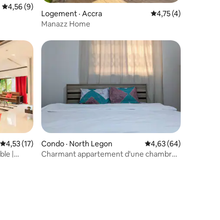
res
Note moyenne de 4,56 sur 5, 9 commentaires
4,56 (9)
Logement · Accra
Note moyenne de 4,
4,75 (4)
Manazz Home
res
Note moyenne de 4,53 sur 5, 17 commentaires
4,53 (17)
Condo · North Legon
Note moyenne de 4,63
4,63 (64)
ble |
Charmant appartement d'une chambre
avec wifi, TV, climatisation et cuisine