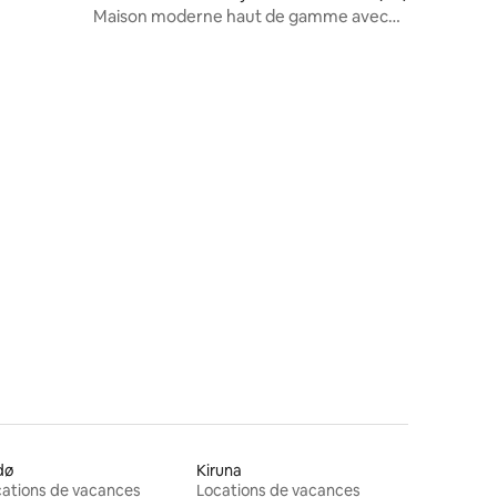
Maison moderne haut de gamme avec
vue magnifique sur la mer
res
dø
Kiruna
ations de vacances
Locations de vacances