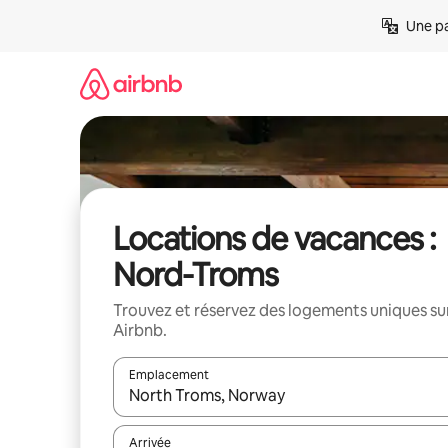
Aller
Une pa
directement
au
contenu
Locations de vacances :
Nord-Troms
Trouvez et réservez des logements uniques su
Airbnb.
Emplacement
Quand les résultats sont affichés, parcourez-les en 
Arrivée