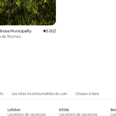
rdreisa Municipality
Note moyenne de 5 sur 5, 62 commentai
5 (62)
 de Stornes
 sur 5, 35 commentaires
ts
Les sites incontournables du coin
Choses à faire
Lofoten
Kittilä
Bo
Locations de vacances
Locations de vacances
Loc