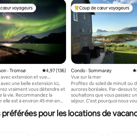
 cœur voyageurs
Coup de cœur voyageurs
 cœur voyageurs
Coup de cœur voyageurs parmi 
son · Tromsø
Note moyenne de 4,97 sur 5, 136 commentai
4,97 (136)
Condo · Sommarøy
N
sur 5, 154 commentaires
avec extension et vue
Vue sur la mer
le
avec une belle extension Ici,
Profitez du soleil de minuit ou 
rez vraiment vous détendre et
aurores boréales. Par-dessus tout, nous
 Recommandez la
souhaitons que vous passiez un
r elle est à environ 45 min en
séjour. C'est pourquoi nous vo
u centre-ville de drumø et à 20
proposons la location gratuite d
préférées pour les locations de vacan
iture du magasin le plus proche
de raquettes, de canoës, de bo
e la mer et trouvez la
chauffage, de barbecues et de
té dans cet endroit unique avec
pour ceux qui ont de l'expérien
 sur la mer Les aurores
L'appartement est situé au pre
peuvent être appréciées depuis
étage et dispose de grandes fen