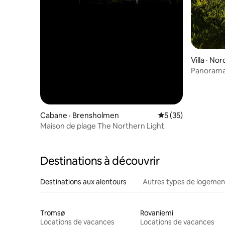
Villa · No
Panorama
Cabane · Brensholmen
Note moyenne de 5
5 (35)
Maison de plage The Northern Light
Destinations à découvrir
Destinations aux alentours
Autres types de logemen
Tromsø
Rovaniemi
Locations de vacances
Locations de vacances