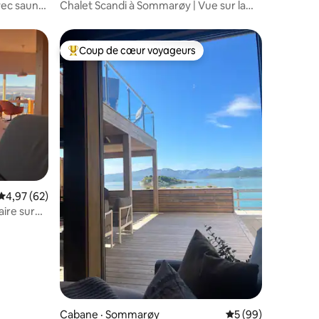
vec sauna
Chalet Scandi à Sommarøy | Vue sur la
mer
Coup de cœur voyageurs
les plus aimés
Coup de cœur voyageurs parmi les plus aimés
Note moyenne de 4,97 sur 5, 62 commentaires
4,97 (62)
ire sur
Cabane · Sommarøy
Note moyenne de 5
5 (99)