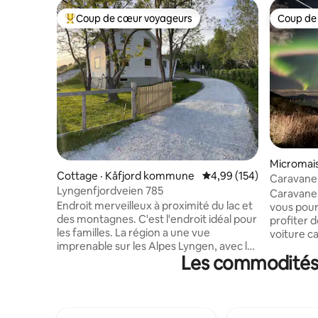
Coup de cœur voyageurs
Coup de
Coup de cœur voyageurs parmi les plus aimés
Coup de
Micromai
Cottage · Kåfjord kommune
Note moyenne de 4,99 
4,99 (154)
Caravane 
Lyngenfjordveien 785
imprenab
Caravane 
Endroit merveilleux à proximité du lac et
vous pour
des montagnes. C'est l'endroit idéal pour
profiter de la vie.
les familles. La région a une vue
voiture ca
imprenable sur les Alpes Lyngen, avec la
voiture d
Les commodités 
possibilité de voir les aurores boréales en
min en vo
hiver et au soleil de minuit en été. Il y a de
Profitez d
bonnes possibilités de randonnée à
tranquilli
proximité. De la propriété, vous pouvez
une bonne vue
monter directement jusqu'à la
boréales 