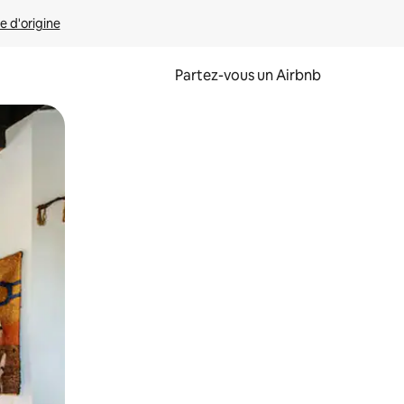
e d'origine
Partez-vous un Airbnb
et en les faisant glisser.