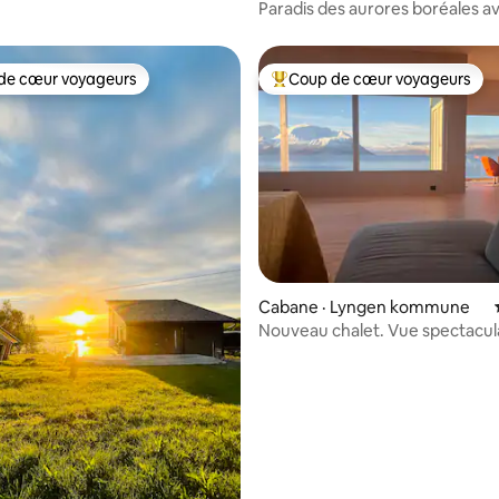
ec spa
Paradis des aurores boréales a
de luxe!
de cœur voyageurs
Coup de cœur voyageurs
cœur voyageurs parmi les plus aimés
Coup de cœur voyageurs parmi 
Cabane · Lyngen kommune
Nouveau chalet. Vue spectacula
les Alpes de Lyngen !