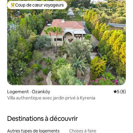
Coup de cœur voyageurs
Coup de cœur voyageurs parmi les plus aimés
Logement · Ozanköy
Note moy
5 (8)
Villa authentique avec jardin privé à Kyrenia
Destinations à découvrir
Autres types de logements
Choses à faire