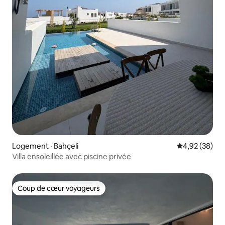
Logement · Bahçeli
Note moyenne
4,92 (38)
Villa ensoleillée avec piscine privée
Coup de cœur voyageurs
Coup de cœur voyageurs