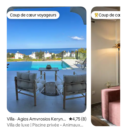
Coup de cœur voyageurs
Coup de cœur 
Coup de cœur voyageurs
Coup de cœur voy
Villa · Agios Amvrosios Kerynei
Note moyenne de 4,75 sur 5,
4,75 (8)
as
Villa de luxe | Piscine privée • Animaux