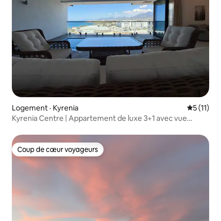
Logement · Kyrenia
Note moye
5 (11)
Kyrenia Centre | Appartement de luxe 3+1 avec vue
panoramique sur la mer
Coup de cœur voyageurs
Coup de cœur voyageurs