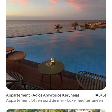
Appartement · Agios Amvrosios Keryneias
Note moy
5 (6)
Appartement loft en bord de mer - Luxe méditerranéen