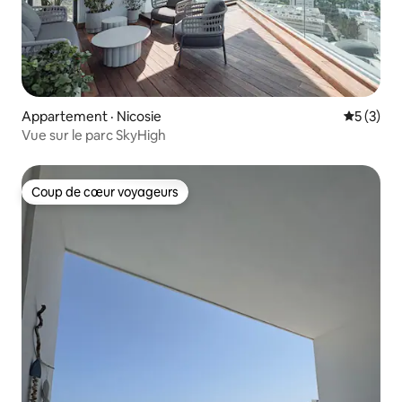
Appartement · Nicosie
Note moy
5 (3)
Vue sur le parc SkyHigh
Coup de cœur voyageurs
Coup de cœur voyageurs