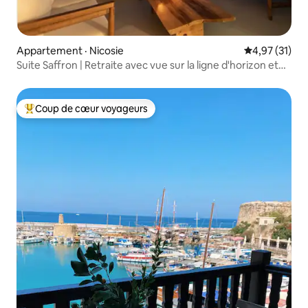
Appartement · Nicosie
Note moyenne
4,97 (31)
Suite Saffron | Retraite avec vue sur la ligne d'horizon et
piscine
Coup de cœur voyageurs
Coup de cœur voyageurs parmi les plus aimés