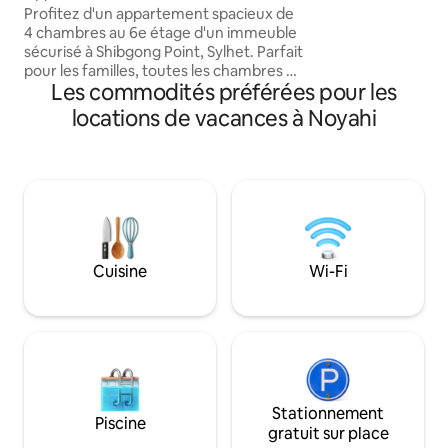
minutes de Hazrat
entièrement climatisé à Sylhet
Profitez d'un appartement spacieux de
et de Zindda Bazar. Le service de pr
4 chambres au 6e étage d'un immeuble
en charge et la lo
sécurisé à Shibgong Point, Sylhet. Parfait
disponibles moyen
pour les familles, toutes les chambres et
supplémentaires, 
Les commodités préférées pour les
les espaces de vie sont entièrement
disponibilité. Veui
climatisés pour un confort maximal.
locations de vacances à Noyahi
après la réservati
L'appartement comprend deux
d'informations.
chambres avec salle de bain privée, une
salle de bain partagée et une cuisine
moderne entièrement équipée. Le salon
et la salle à manger lumineux et ouverts
sont idéaux pour se détendre. Avec un
accès par ascenseur et un emplacement
privilégié à proximité des commerces et
Cuisine
Wi-Fi
des commodités, cette maison offre
confort, commodité et un excellent
séjour à Sylhet
Stationnement
Piscine
gratuit sur place