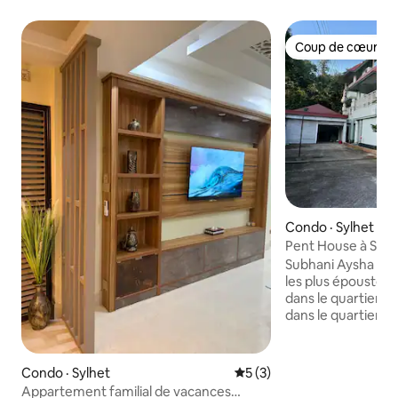
Coup de cœur vo
Coup de cœur vo
Condo · Sylhet
Pent House à Sylh
Subhani Aysha Pala
les plus époustouf
dans le quartier ré
dans le quartier 2
la ville de Sylhet,
minutes de l'aérop
minutes de la gare,
Condo · Sylhet
Note moyenne de 5 sur 5,
5 (3)
de l'autoroute Dha
Appartement familial de vacances