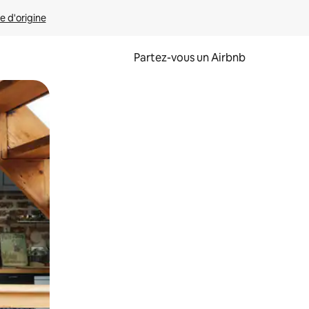
e d'origine
Partez-vous un Airbnb
et en les faisant glisser.