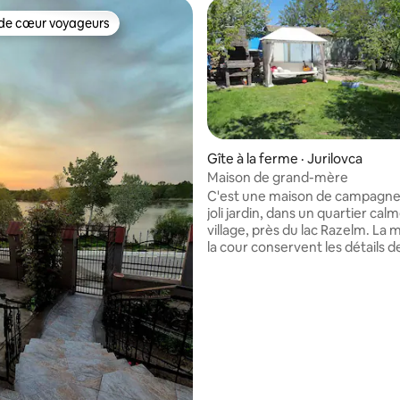
de cœur voyageurs
cœur voyageurs parmi les plus aimés
Gîte à la ferme · Jurilovca
Maison de grand-mère
C'est une maison de campagne
joli jardin, dans un quartier cal
village, près du lac Razelm. La 
la cour conservent les détails de
en tant que «maisondes grands
 sur 5, 10 commentaires
parents». La cour spacieuse est
entretenue par des grands-par
pleine de vie... Des chats, des c
poules sont également les hôt
cette maison. Le bâtiment est
authentique, traditionnel, vieu
presque 100 ans, étant récem
rénové pour offrir tout le confo