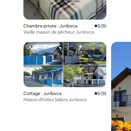
Chambre privée · Jurilovca
Note moyenne de 
5 (9)
Vieille maison de pêcheur Jurilovca
Cottage · Jurilovca
Note moyenne de 
5 (9)
Maison d'hôtes Sailors Jurilovca