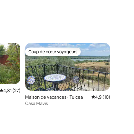
Coup de cœur voyageurs
Coup de cœur voyageurs
Note moyenne de 4,81 sur 5, 27 commentaires
4,81 (27)
Maison de vacances · Tulcea
Note moyenne de 4,
4,9 (10)
Casa Mavis