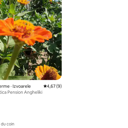
ferme · Izvoarele
Note moyenne de 4,67 sur 5, 9 commentai
4,67 (9)
tica Pension Angheliki
 du coin