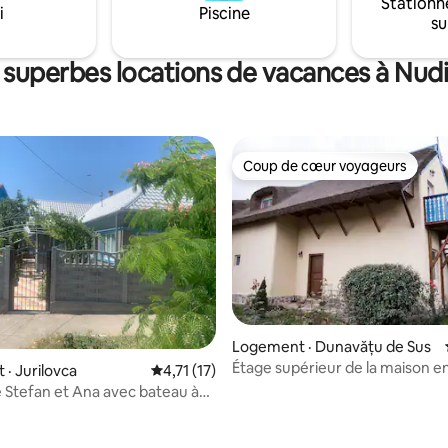
Stationn
que hospitalité Delta – idéal
i
Piscine
su
amilles, les couples ou les petits
 la recherche de détente et
nces inoubliables.
 superbes locations de vacances à Nud
Coup de cœur voyageurs
Coup de cœur voyageurs
Logement · Dunavățu de Sus
Étage supérieur de la maison e
· Jurilovca
Note moyenne de 4,71 sur 5, 17 commentai
4,71 (17)
dans le delta du Danube
 Stefan et Ana avec bateau à
ivé en option