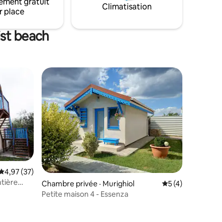
ement gratuit
Climatisation
r place
ist beach
Note moyenne de 4,97 sur 5, 37 commentaires
4,97 (37)
ntière
res
Chambre privée · Murighiol
Note moyenne de 
5 (4)
Petite maison 4 - Essenza