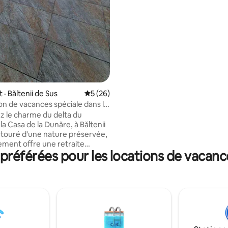
hôtes. Comme n'importe quell
de grands-parents, vous pouv
rappeler l'enfance du «vieux t
· Băltenii de Sus
Note moyenne de 5 sur 5, 26 commentai
5 (26)
n de vacances spéciale dans le
anube !!!
 le charme du delta du
a Casa de la Dunăre, à Băltenii
ntouré d'une nature préservée,
ement offre une retraite
référées pour les locations de vacanc
u caractère local authentique.
d'un accès direct aux cours
faits pour la pêche,
ion des oiseaux et les
s en bateau à travers des
à couper le souffle. Loin des
ristiques bondées, vous
 d’intimité, de confort et de