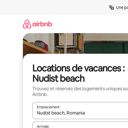
Aller
Une pa
directement
au
contenu
Locations de vacances :
Nudist beach
Trouvez et réservez des logements uniques su
Airbnb.
Emplacement
Quand les résultats sont affichés, parcourez-les en 
Arrivée