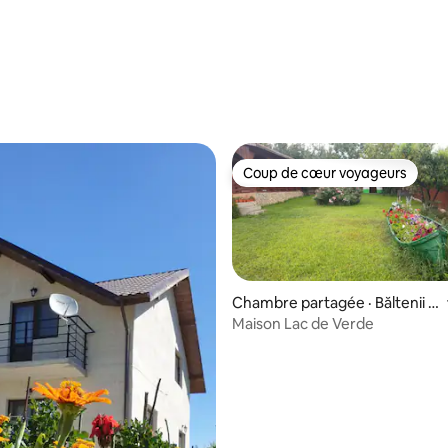
5 sur 5, 9 commentaires
Coup de cœur voyageurs
Coup de cœur voyageurs
Chambre partagée · Băltenii d
5 sur 5, 9 commentaires
e Sus
Maison Lac de Verde