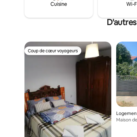
l’authenti
Cuisine
Wi-F
pour les f
groupes à
d’expérie
D'autres
Coup de cœur voyageurs
Coup de cœur voyageurs
Logement 
Maison de
moteur pr