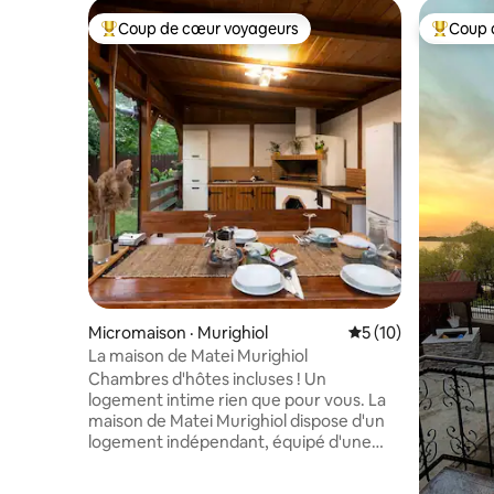
Coup de cœur voyageurs
Coup 
Coup de cœur voyageurs parmi les plus aimés
Coup de 
Micromaison · Murighiol
Note moyenne de 5
5 (10)
La maison de Matei Murighiol
Chambres d'hôtes incluses ! Un
logement intime rien que pour vous. La
maison de Matei Murighiol dispose d'un
logement indépendant, équipé d'une
connexion Wi-Fi, de la climatisation, d'un
barbecue et d'une terrasse Le logement