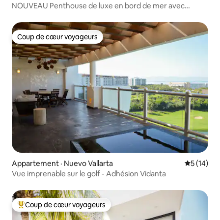
NOUVEAU Penthouse de luxe en bord de mer avec
piscine à Bucerias
Coup de cœur voyageurs
Coup de cœur voyageurs
Appartement · Nuevo Vallarta
Note moye
5 (14)
Vue imprenable sur le golf - Adhésion Vidanta
Coup de cœur voyageurs
Coup de cœur voyageurs parmi les plus aimés