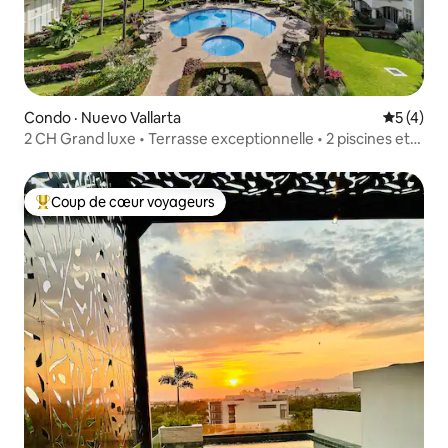
Condo · Nuevo Vallarta
Note moy
5 (4)
2 CH Grand luxe • Terrasse exceptionnelle • 2 piscines et
un spa
Coup de cœur voyageurs
Coup de cœur voyageurs parmi les plus aimés