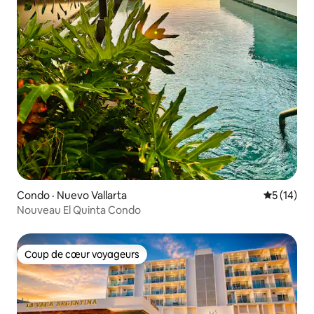
Condo · Nuevo Vallarta
Note moye
5 (14)
Nouveau El Quinta Condo
Coup de cœur voyageurs
Coup de cœur voyageurs