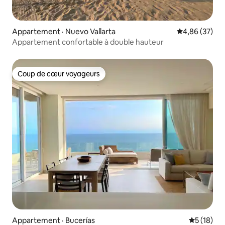
Appartement · Nuevo Vallarta
Note moyenne
4,86 (37)
Appartement confortable à double hauteur
Coup de cœur voyageurs
Coup de cœur voyageurs
Appartement · Bucerías
Note moye
5 (18)