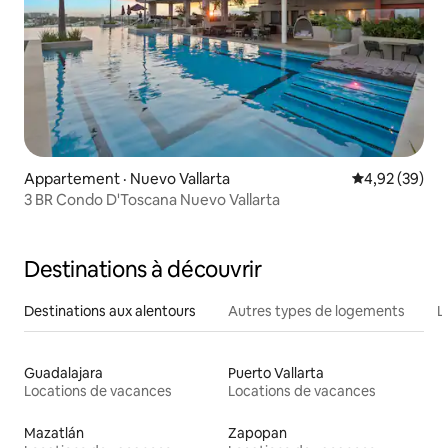
Appartement · Nuevo Vallarta
Note moyenne
4,92 (39)
3 BR Condo D'Toscana Nuevo Vallarta
Destinations à découvrir
Destinations aux alentours
Autres types de logements
L
Guadalajara
Puerto Vallarta
Locations de vacances
Locations de vacances
Mazatlán
Zapopan