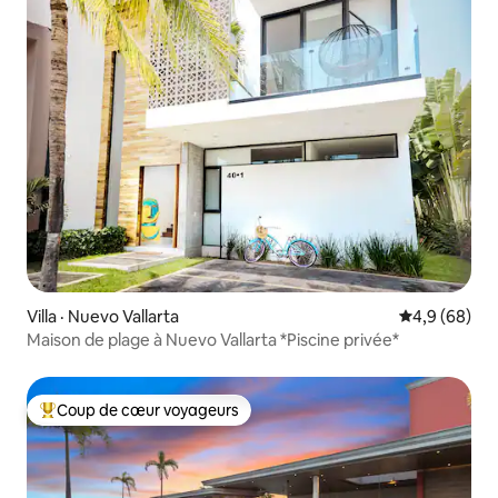
Villa · Nuevo Vallarta
Note moyenn
4,9 (68)
Maison de plage à Nuevo Vallarta *Piscine privée*
Coup de cœur voyageurs
Coup de cœur voyageurs parmi les plus aimés