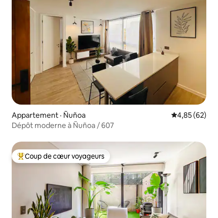
Appartement · Ñuñoa
Note moyenne
4,85 (62)
Dépôt moderne à Ñuñoa / 607
Coup de cœur voyageurs
Coup de cœur voyageurs parmi les plus aimés