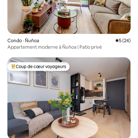
Condo · Ñuñoa
Note moye
5 (24)
Appartement moderne à Ñuñoa | Patio privé
Coup de cœur voyageurs
Coup de cœur voyageurs parmi les plus aimés