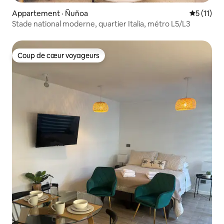
Appartement · Ñuñoa
Note moye
5 (11)
Stade national moderne, quartier Italia, métro L5/L3
Coup de cœur voyageurs
Coup de cœur voyageurs