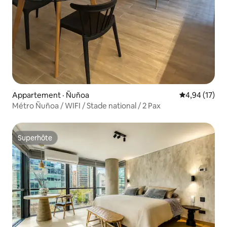
Appartement · Ñuñoa
Note moyenne
4,94 (17)
Métro Ñuñoa / WIFI / Stade national / 2 Pax
Superhôte
Superhôte