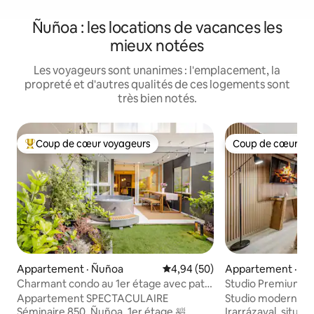
Ñuñoa : les locations de vacances les
mieux notées
Les voyageurs sont unanimes : l'emplacement, la
propreté et d'autres qualités de ces logements sont
très bien notés.
Coup de cœur voyageurs
Coup de cœur vo
Coup de cœur voyageurs parmi les plus aimés
Coup de cœur vo
Appartement · Ñuñoa
Note moyenne de 4,94 sur 5, 
4,94 (50)
Appartement · Ñ
Charmant condo au 1er étage avec patio
Studio Premium Ñu
et bain à remous.
Appartement SPECTACULAIRE
Studio moderne av
Séminaire 850, Ñuñoa, 1er étage 🛀
Irarrázaval, situé 