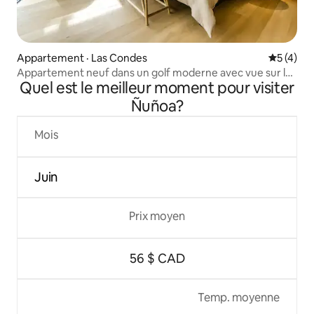
Appartement · Las Condes
Note moy
5 (4)
Appartement neuf dans un golf moderne avec vue sur la
Quel est le meilleur moment pour visiter
cordillère
Ñuñoa?
Mois
Juin
Prix moyen
56 $ CAD
Temp. moyenne