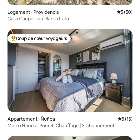
Logement · Providencia
Note moye
5 (50)
Casa Caupolicán, Barrio Italia
Coup de cœur voyageurs
Coup de cœur voyageurs parmi les plus aimés
Appartement · Ñuñoa
Note moye
5 (15)
Metro Ñuñoa : Pour 4| Chauffage | Stationnement