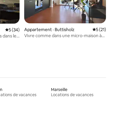
Appartement · Buttisholz
Note moyenne de 
5 (21)
Note moyenne de 5 sur 5, 34 commentaires
5 (34)
res
Vivre comme dans une micro-maison à
s dans le
Buttisholz
on
Marseille
ations de vacances
Locations de vacances