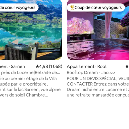
de cœur voyageurs
Coup de cœur voyageurs
cœur voyageurs parmi les plus aimés
Coup de cœur voyageurs parmi 
ent · Sarnen
Note moyenne de 4,98 sur 5, 1 068 commentai
4,98 (1 068)
Appartement · Root
N
en près de Lucerne|Retraite de
Rooftop Dream - Jacuzzi
rd du lac
ée au dernier étage de la Villa
POUR UN DEVIS SPÉCIAL, VEUI
upée par le propriétaire,
CONTACTER Entrez dans votre Rooftop
nt sur le lac Sarnen, vue alpine
Dream niché entre Lucerne et Z
evers de soleil Chambre
une retraite mansardée conçu
 avec home cinéma, salon
satisfaire tous les désirs. Qu'il s
ue, grande cuisine et salle de
d'une fête d'anniversaire, d'un
 espace privé). Pour 3 à
escapade romantique, d'un vo
es, une chambre privée
d'affaires, d'une sortie en famil
taire avec salle de bain est
d'une lune de miel, ce havre de
n étage en dessous (accès par
accueillir jusqu'à quatre person