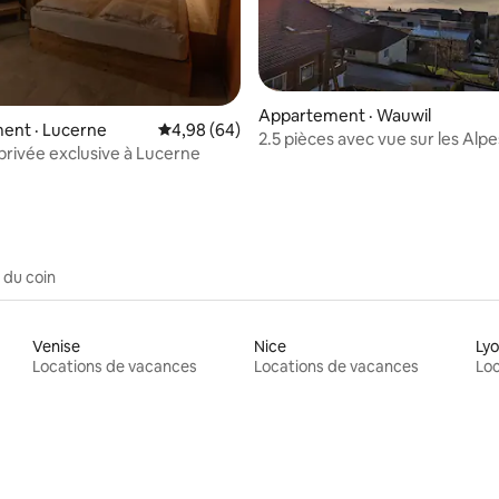
 sur 5, 42 commentaires
Appartement · Wauwil
ent · Lucerne
Note moyenne de 4,98 sur 5, 64 commentai
4,98 (64)
2.5 pièces avec vue sur les Alpe
 privée exclusive à Lucerne
canton de Lucerne
 du coin
Venise
Nice
Ly
Locations de vacances
Locations de vacances
Loc