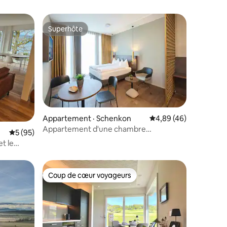
Superhôte
les plus aimés
Superhôte
Appartement · Schenkon
Note moyenne de 4,89
4,89 (46)
Appartement d'une chambre
res
Note moyenne de 5 sur 5, 95 commentaires
5 (95)
CONFORTABLE. 345 pi2 espace de vie.
et le
Coup de cœur voyageurs
les plus aimés
Coup de cœur voyageurs