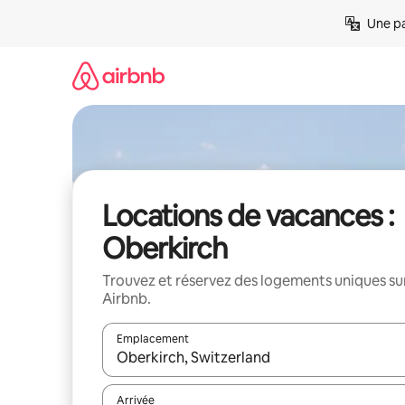
Aller
Une pa
directement
au
contenu
Locations de vacances :
Oberkirch
Trouvez et réservez des logements uniques su
Airbnb.
Emplacement
Quand les résultats sont affichés, parcourez-les en 
Arrivée