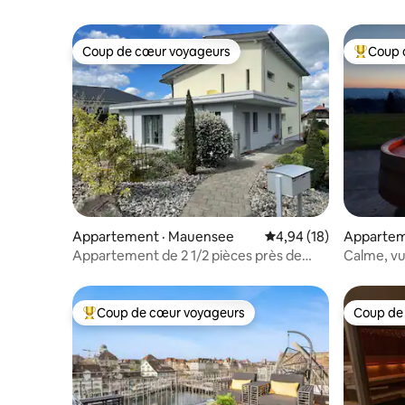
Coup de cœur voyageurs
Coup 
Coup de cœur voyageurs
Coup de 
Appartement · Mauensee
Note moyenne de 4,94
4,94 (18)
Apparteme
Appartement de 2 1/2 pièces près de
Calme, vu
Lucerne
dans la v
Coup de cœur voyageurs
Coup de
Coup de cœur voyageurs parmi les plus aimés
Coup de