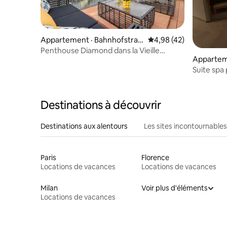
Appartement · Bahnhofstras
Note moyenne de 4,98
4,98 (42)
se
Penthouse Diamond dans la Vieille
Appartem
Ville | Climatisation | Toit-terrasse privé
Suite spa
Destinations à découvrir
Destinations aux alentours
Les sites incontournables
Paris
Florence
Locations de vacances
Locations de vacances
Milan
Voir plus d'éléments
Locations de vacances