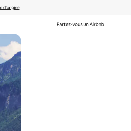
e d'origine
Partez-vous un Airbnb
et en les faisant glisser.