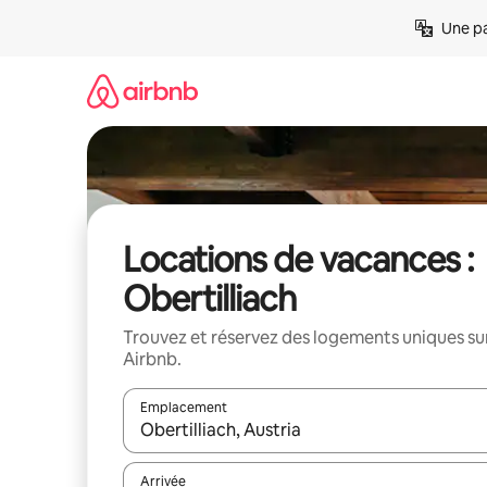
Aller
Une pa
directement
au
contenu
Locations de vacances :
Obertilliach
Trouvez et réservez des logements uniques su
Airbnb.
Emplacement
Quand les résultats sont affichés, parcourez-les en 
Arrivée