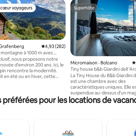
 cœur voyageurs
Superhôte
 cœur voyageurs
Superhôte
 Grafenberg
Note moyenne de 4,93 sur 5, 282 commentai
4,93 (282)
e montagne à 1000 m avec
sur 5, 145 commentaires
n du sauna sur le versant sud
lusif, nous proposons notre
Micromaison · Bolzano
N
ovée d'environ 200 ans. Ici, le
Tiny house b&b Giardini dell 'Ar
lpin rencontre la modernité.
La Tiny House du B&b Giardini d
t en été ou en hiver, cette
est une chambre avec des
égante offre sur environ 50
caractéristiques uniques. Elle e
rrés le logement parfait pour
suspendue au-dessus d'un mag
sonnes. Il est situé dans un
référées pour les locations de vacanc
paysage naturel, avec vue sur l
eillé en pente. Ce refuge
montagnes et sur la gorge pro
ue est situé non loin du chemin
torrent Ardo. La grande fenêtr
ciaire Mölltaler et de
permet de vous coucher et de 
s destinations d'excursion
du paysage à couper le souffle.
ndonnée, l'escalade, le ski de
mobilier est conçu pour pouvoi
/ski de randonnée, canoë et
effectuer toutes les fonction
 encore. Consultez les autres