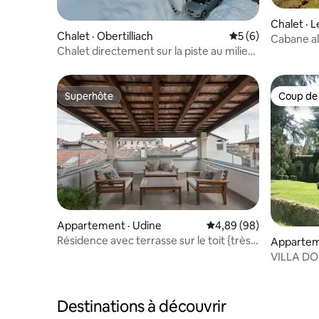
Chalet · 
Chalet · Obertilliach
Note moyenne de 
5 (6)
steralm
Cabane al
Chalet directement sur la piste au milieu
féerique
du domaine skiable
Superhôte
Coup de
Superhôte
Coup de
Appartement · Udine
Note moyenne de 4,89
4,89 (98)
Résidence avec terrasse sur le toit {très
Apparteme
central}
VILLA DO
DOLOMIT
Destinations à découvrir