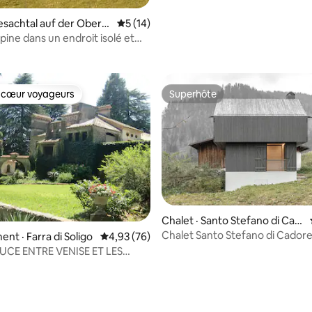
Lesachtal auf der Oberra
Note moyenne de 5 sur 5, 14 commentai
5 (14)
5 sur 5, 6 commentaires
pine dans un endroit isolé et
 cœur voyageurs
Superhôte
 cœur voyageurs
Superhôte
 sur 5, 98 commentaires
Chalet · Santo Stefano di Cad
ore
Chalet Santo Stefano di Cador
nt · Farra di Soligo
Note moyenne de 4,93 sur 5, 76 commentai
4,93 (76)
UCE ENTRE VENISE ET LES
ES « ZONE PROSECCO »