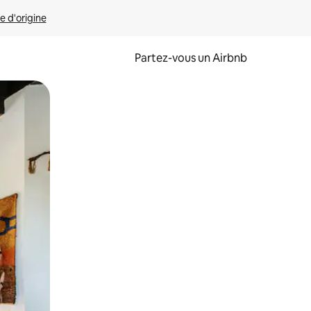
e d'origine
Partez-vous un Airbnb
et en les faisant glisser.