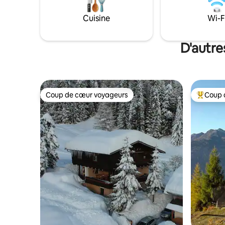
dans les moindres détails. Enfilez vos
logements
bottes de randonnée, partez à
Cuisine
Wi-F
l'aventure, et à la fin, profitez du combo
sauna/bain à remous!
D'autre
Coup de cœur voyageurs
Coup 
Coup de cœur voyageurs
Coup de 