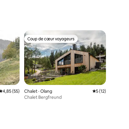
res
Coup de cœur voyageurs
Coup de cœur voyageurs
Note moyenne de 4,85 sur 5, 55 commentaires
4,85 (55)
Chalet · Olang
Note moyenne de 
5 (12)
e
Chalet Bergfreund
res