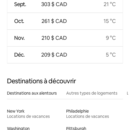
Sept.
303 $ CAD
21 °C
Oct.
261 $ CAD
15 °C
Nov.
210 $ CAD
9 °C
Déc.
209 $ CAD
5 °C
Destinations à découvrir
Destinations aux alentours
Autres types de logements
L
New York
Philadelphie
Locations de vacances
Locations de vacances
Washington
Pittsburgh