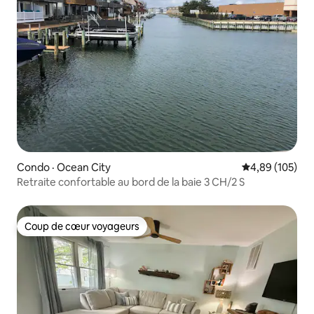
Condo · Ocean City
Note moyenne 
4,89 (105)
Retraite confortable au bord de la baie 3 CH/2 S
Coup de cœur voyageurs
Coup de cœur voyageurs