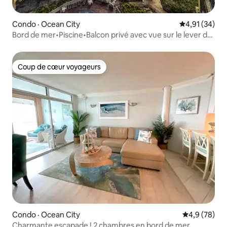
Condo · Ocean City
Note moyenne
4,91 (34)
Bord de mer•Piscine•Balcon privé avec vue sur le lever du
soleil
Coup de cœur voyageurs
Coup de cœur voyageurs
Condo · Ocean City
Note moyenn
4,9 (78)
Charmante escapade ! 2 chambres en bord de mer