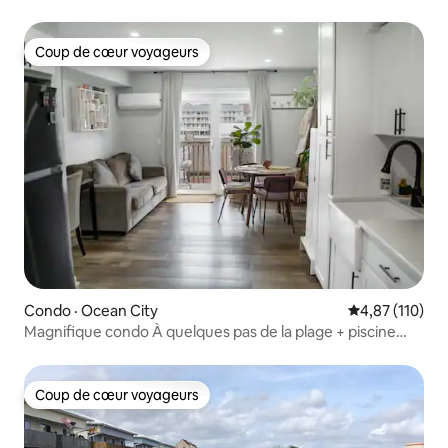
pas de la plage
Coup de cœur voyageurs
Coup de cœur voyageurs
Condo · Ocean City
Note moyenne 
4,87 (110)
Magnifique condo À quelques pas de la plage + piscine
Stationnement illimité
Coup de cœur voyageurs
Coup de cœur voyageurs