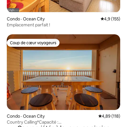
Condo · Ocean City
Note moyenne
4,9 (155)
Emplacement parfait !
Coup de cœur voyageurs
Coup de cœur voyageurs
Condo · Ocean City
Note moyenne 
4,89 (118)
Country Calling*Capacité :