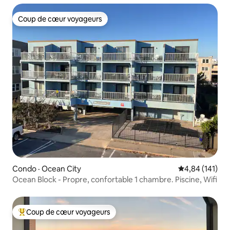
Coup de cœur voyageurs
Coup de cœur voyageurs
Condo · Ocean City
Note moyenne 
4,84 (141)
Ocean Block - Propre, confortable 1 chambre. Piscine, Wifi
Coup de cœur voyageurs
Coup de cœur voyageurs parmi les plus aimés