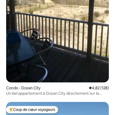
Condo · Ocean City
Note moyenne 
4,82 (128)
Un bel appartement à Ocean City directement sur la
plage
Coup de cœur voyageurs
Coup de cœur voyageurs parmi les plus aimés