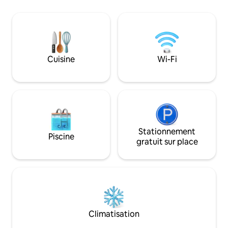
douche extérieure
coin salon confortable.
d'une cuisine ent
d'une bibliothèque 
de bain, d'une con
télévision intellig
télévision dans la
Cuisine
Wi-Fi
de parking, d'un l
et bien plus encore ! Draps prop
serviettes et articl
Stationnement
Piscine
gratuit sur place
Climatisation