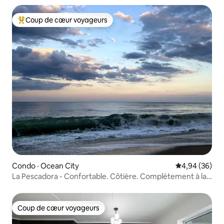
Coup de cœur voyageurs
Coup de cœur voyageurs parmi les plus aimés
Condo · Ocean City
Note moyenne
4,94 (36)
La Pescadora - Confortable. Côtière. Complètement à la
vôtre.
Coup de cœur voyageurs
Coup de cœur voyageurs