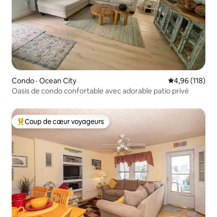
Condo · Ocean City
Note moyenne 
4,96 (118)
Oasis de condo confortable avec adorable patio privé
Coup de cœur voyageurs
Coup de cœur voyageurs parmi les plus aimés