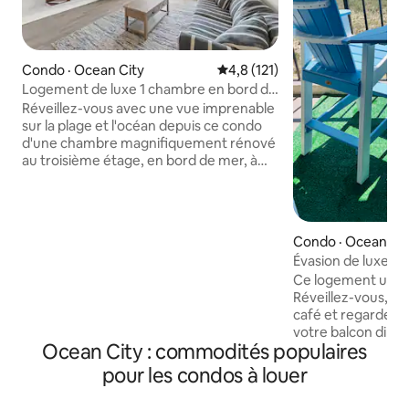
Condo · Ocean City
Note moyenne de 4,8 sur 5, 1
4,8 (121)
Logement de luxe 1 chambre en bord de
mer | Piscine, spa, terrasse ensoleillée
Réveillez-vous avec une vue imprenable
sur la plage et l'océan depuis ce condo
d'une chambre magnifiquement rénové
au troisième étage, en bord de mer, à
North Ocean City. Profitez d'un accès
direct à la plage, d'une place de
stationnement réservée, d'ascenseurs,
de draps et de serviettes, d'une piscine
Condo · Ocean Cit
intérieure chauffée et d'un spa, ainsi que
Évasion de luxe fac
d'une superbe nouvelle terrasse
Ce logement uniqu
ensoleillée de 372 m² avec vue sur
Réveillez-vous, ve
l'océan, qui sera terminée en 2026. À
café et regardez le
l'intérieur, cette élégante retraite
votre balcon direct
côtière peut accueillir quatre personnes
Ocean City : commodités populaires
est située à quelques pas. À
et comprend une chambre avec très
marche de nombre
grand lit, un divan-lit à grande taille,
pour les condos à louer
boutiques ! Ce condo d'une chambre
1,5 salle de bain, une cuisine rénovée, un
récemment rénové
balcon privé donnant sur l'océan et un