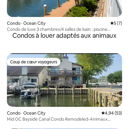
Condo · Ocean City
Note moy
5 (7)
Condo de luxe 3 chambres/4 salles de bain : piscine
Condos à louer adaptés aux animaux
intérieure, à deux pas de la plage
Coup de cœur voyageurs
Coup de cœur voyageurs
Condo · Ocean City
Note moyenne
4,94 (53)
Mid OC Bayside Canal Condo Remodeled-Animaux
acceptés !