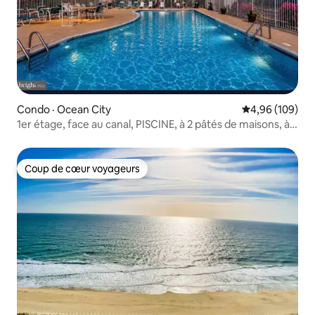
Condo · Ocean City
Note moyenne 
4,96 (109)
1er étage, face au canal, PISCINE, à 2 pâtés de maisons, à
2 min de la plage/du parc
Coup de cœur voyageurs
Coup de cœur voyageurs