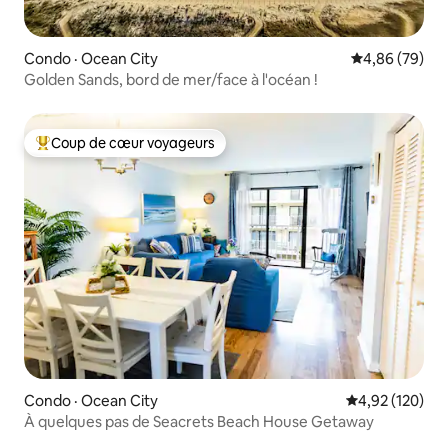
Condo · Ocean City
Note moyenne
4,86 (79)
Golden Sands, bord de mer/face à l'océan !
Coup de cœur voyageurs
Coup de cœur voyageurs parmi les plus aimés
Condo · Ocean City
Note moyenne 
4,92 (120)
À quelques pas de Seacrets Beach House Getaway