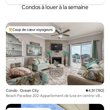
Condos à louer à la semaine
Coup de cœur voyageurs
Coup de cœur voyageurs parmi les plus aimés
Condo · Ocean City
Note moyenne 
4,91 (192)
Beach Paradise 202-Appartement de luxe en centre-ville
avec vue sur la baie