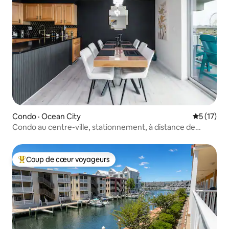
Condo · Ocean City
Note moye
5 (17)
Condo au centre-ville, stationnement, à distance de
marche de la plage et de la promenade
Coup de cœur voyageurs
Coup de cœur voyageurs parmi les plus aimés