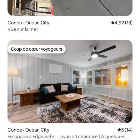
Condo · Ocean City
Note moyenne
4,92 (13)
Vue sur la mer
Coup de cœur voyageurs
Coup de cœur voyageurs
Condo · Ocean City
Note moye
5 (14)
Escapade à Edgewater : joyau à 1 chambre | À quelques