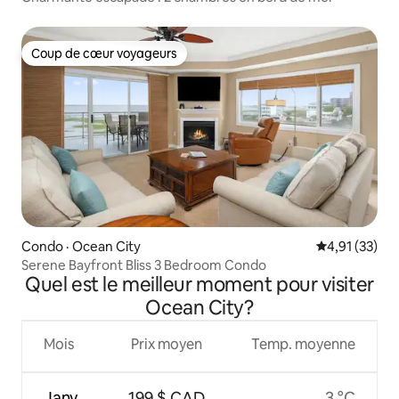
Coup de cœur voyageurs
Coup de cœur voyageurs
Condo · Ocean City
Note moyenne
4,91 (33)
Serene Bayfront Bliss 3 Bedroom Condo
Quel est le meilleur moment pour visiter
Ocean City?
Mois
Prix moyen
Temp. moyenne
Janv.
199 $ CAD
3 °C