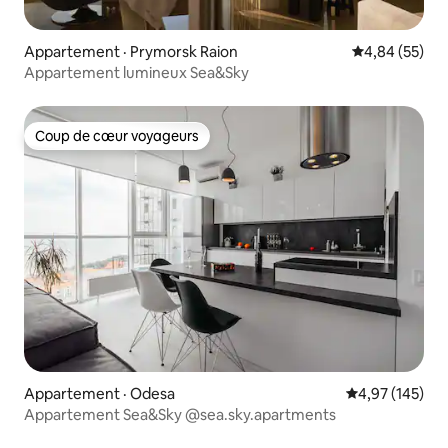
Appartement · Prymorsk Raion
Note moyenne
4,84 (55)
Appartement lumineux Sea&Sky
Coup de cœur voyageurs
Coup de cœur voyageurs
Appartement · Odesa
Note moyenne 
4,97 (145)
Appartement Sea&Sky @sea.sky.apartments