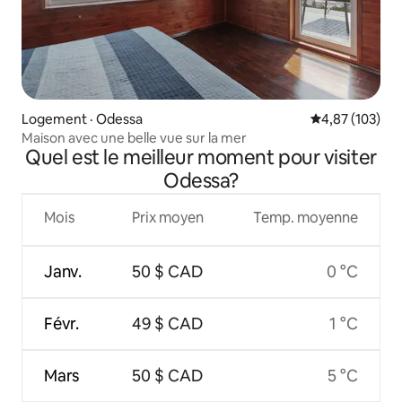
Logement · Odessa
Note moyenne 
4,87 (103)
Maison avec une belle vue sur la mer
Quel est le meilleur moment pour visiter
Odessa?
Mois
Prix moyen
Temp. moyenne
Janv.
50 $ CAD
0 °C
Févr.
49 $ CAD
1 °C
Mars
50 $ CAD
5 °C