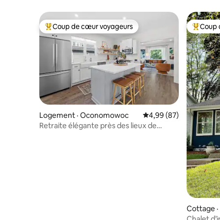
Coup de cœur voyageurs
Coup 
Coup de cœur voyageurs parmi les plus aimés
Coup de 
Logement · Oconomowoc
Note moyenne de 4,99
4,99 (87)
Retraite élégante près des lieux de
mariage + du centre-ville
Cottage · 
Chalet d’