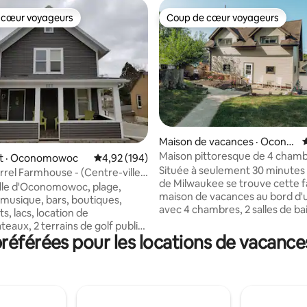
 cœur voyageurs
Coup de cœur voyageurs
 cœur voyageurs
Coup de cœur voyageurs
Maison de vacances · Ocono
sur 5, 816 commentaires
mowoc
Maison pittoresque de 4 chamb
t · Oconomowoc
Note moyenne de 4,92 sur 5, 194 commentai
4,92 (194)
bord d'un lac dans le Wisconsin 
Située à seulement 30 minutes 
irrel Farmhouse - (Centre-ville
Récemment rénovée !
de Milwaukee se trouve cette 
mowoc)
lle d'Oconomowoc, plage,
maison de vacances au bord d'u
 musique, bars, boutiques,
avec 4 chambres, 2 salles de ba
s, lacs, location de
complètes et une vue incroyabl
eaux, 2 terrains de golf publics
lac dans tout le logement. De
éférées pour les locations de vacanc
t 3 autres à moins de 10 minutes
restaurants et bars populaires 
, 31 parcs dont l'aire de jeux à
proximité, y compris « The Hid
 de dollars de la gare de
juste à côté. Accès complet au l
ion !!! Beaucoup de sentiers de
jetée, idéal pour la pêche et la
 et de pistes cyclables locales
Location de bateau à proximité
la moraine de chaudron, visitez