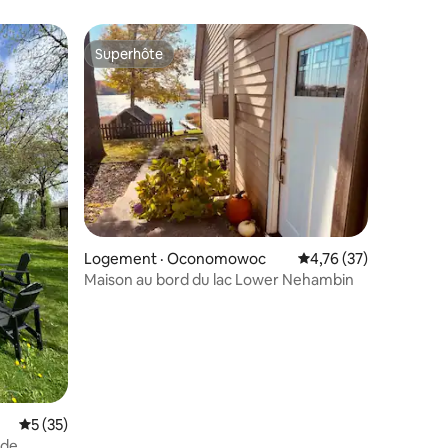
Superhôte
Superhôte
Logement · Oconomowoc
Note moyenne de 4,76
4,76 (37)
Maison au bord du lac Lower Nehambin
res
Note moyenne de 5 sur 5, 35 commentaires
5 (35)
 de