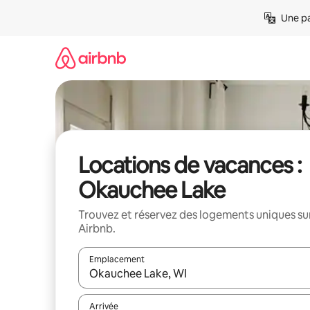
Aller
Une pa
directement
au
contenu
Locations de vacances :
Okauchee Lake
Trouvez et réservez des logements uniques su
Airbnb.
Emplacement
Quand les résultats sont affichés, parcourez-les en 
Arrivée