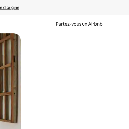
e d'origine
Partez-vous un Airbnb
et en les faisant glisser.