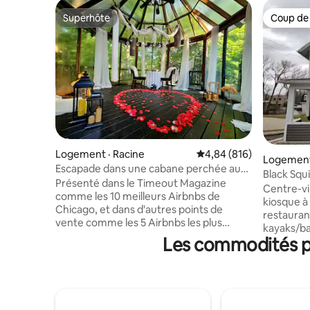
Superhôte
Coup de
Superhôte
Coup de
Logement · Racine
Note moyenne de 4,84 
4,84 (816)
Logemen
Escapade dans une cabane perchée au
Black Squ
Wisconsin !
Présenté dans le Timeout Magazine
d'Ocono
Centre-vi
comme les 10 meilleurs Airbnbs de
kiosque à
Chicago, et dans d'autres points de
restaurant
vente comme les 5 Airbnbs les plus
kayaks/bat
romantiques du Wisconsin, cet espace
Les commodités pr
en ville e
offre une expérience immersive dans la
en voiture
nature, surplombant un ruisseau et des
un million
bois avec tout le confort moderne.
l'imaginat
Imaginez-vous dans un chalet dans les
randonnée
bois pour vous déconnecter et vous
à travers 