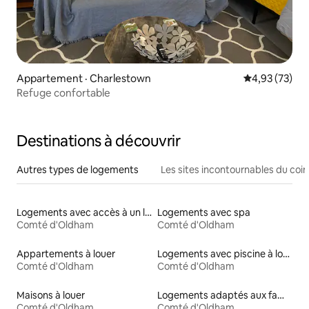
Appartement · Charlestown
Note moyenne
4,93 (73)
Refuge confortable
Destinations à découvrir
Autres types de logements
Les sites incontournables du coin
Logements avec accès à un lac
Logements avec spa
Comté d'Oldham
Comté d'Oldham
Appartements à louer
Logements avec piscine à louer
Comté d'Oldham
Comté d'Oldham
Maisons à louer
Logements adaptés aux familles à louer
Comté d'Oldham
Comté d'Oldham