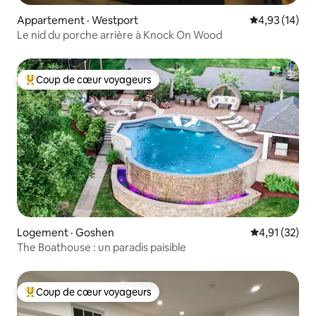
Appartement · Westport
Note moyenne
4,93 (14)
Le nid du porche arrière à Knock On Wood
Coup de cœur voyageurs
Coup de cœur voyageurs parmi les plus aimés
Logement · Goshen
Note moyenne
4,91 (32)
The Boathouse : un paradis paisible
Coup de cœur voyageurs
Coup de cœur voyageurs parmi les plus aimés