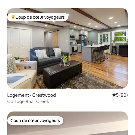
Coup de cœur voyageurs
Coup de cœur voyageurs parmi les plus aimés
Logement · Crestwood
Note moye
5 (90)
Cottage Briar Creek
Coup de cœur voyageurs
Coup de cœur voyageurs