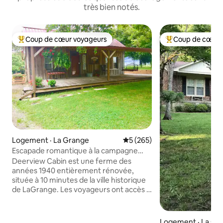
très bien notés.
Coup de cœur voyageurs
Coup de cœur 
Coup de cœur voyageurs parmi les plus aimés
Coup de cœur voy
Logement · La Grange
Note moyenne de 5 sur 5, 2
5 (265)
Escapade romantique à la campagne
avec spa
Deerview Cabin est une ferme des
années 1940 entièrement rénovée,
située à 10 minutes de la ville historique
de LaGrange. Les voyageurs ont accès à
l'ensemble du logement, y compris aux
vérandas avant et arrière qui donnent
sur la grande cour arrière. La chambre
Logement · La Gr