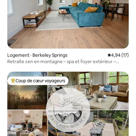
Logement · Berkeley Springs
Note moyenne
4,94 (17)
Retraite zen en montagne – spa et foyer extérieur –
animaux acceptés
Coup de cœur voyageurs
Coup de cœur voyageurs parmi les plus aimés