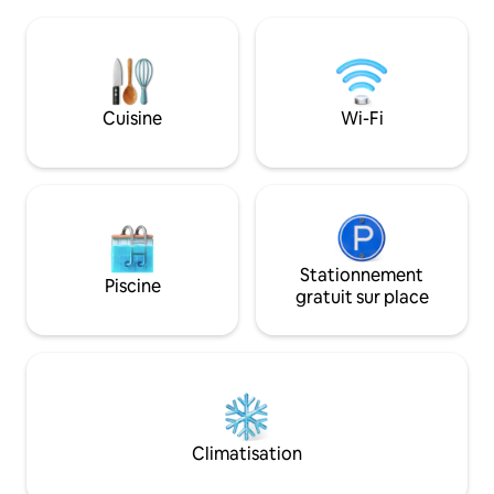
Internet RAPIDE, d'un grand porche
connexion Wi-Fi St
grillagé, d'un barbecue à gaz, d'une salle
l'extérieur, vous p
de bain rénovée, de la climatisation
terrasses sur 2 côt
centrale, d'un poêle à bois et de
Regardez le lever du
nombreux autres équipements. Profitez
coucher du soleil d
du golf sur un parcours Robert Trent
Cuisine
Wi-Fi
est parfait pour le
Jones, profitez du lac ou dînez dans le
familles.
chalet récemment rénové à l'intérieur
du parc d'État de Cacapon, qui se trouve
à seulement 7 minutes en voiture.
Stationnement
Piscine
gratuit sur place
Climatisation