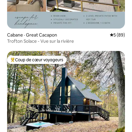
Cabane · Great Cacapon
Note moye
5 (89)
Trofton Solace - Vue sur la rivière
Coup de cœur voyageurs
Coup de cœur voyageurs parmi les plus aimés