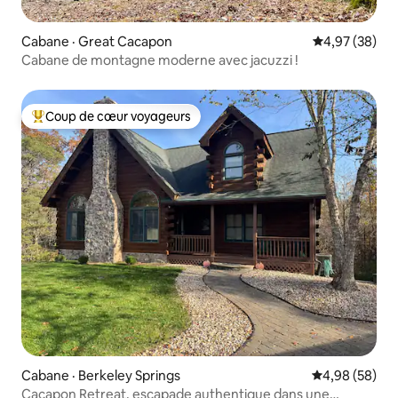
Cabane · Great Cacapon
Note moyenne
4,97 (38)
Cabane de montagne moderne avec jacuzzi !
Coup de cœur voyageurs
Coup de cœur voyageurs parmi les plus aimés
Cabane · Berkeley Springs
Note moyenne
4,98 (58)
Cacapon Retreat, escapade authentique dans une