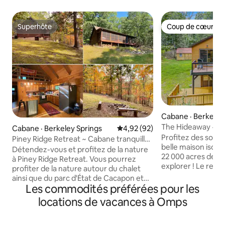
Superhôte
Coup de cœur vo
Superhôte
Coup de cœur vo
Cabane · Berkeley
The Hideaway ~ Ca
Cabane · Berkeley Springs
Note moyenne de 4,92 sur 5, 
4,92 (92)
~ Internet rapide !
Profitez des sons 
Piney Ridge Retreat ~ Cabane tranquille
belle maison isolé
dans les bois !
Détendez-vous et profitez de la nature
22 000 acres de te
à Piney Ridge Retreat. Vous pourrez
explorer ! Le refu
profiter de la nature autour du chalet
familial et adapté
ainsi que du parc d'État de Cacapon et
compagnie pour qu
Les commodités préférées pour les
de Berkeley Springs. Ce chalet
détendre et profit
acceptant les chiens dispose d'une
locations de vacances à Omps
montagnes. La ma
cuisine entièrement équipée, de la
3 grandes chambres
télévision par câble, d'une connexion
ainsi que d'un gra