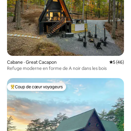
Cabane · Great Cacapon
Note moye
5 (46)
Refuge moderne en forme de A noir dans les bois
Coup de cœur voyageurs
Coup de cœur voyageurs parmi les plus aimés