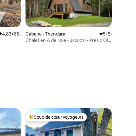
Note moyenne de 4,83 sur 5, 66 commentaires
4,83 (66)
Cabane · Thendara
Note moyenne de 
5 (5)
Chalet en A de luxe • Jacuzzi • Près d'Old
Forge
res
Coup de cœur voyageurs
Coup de cœur voyageurs parmi les plus aimés