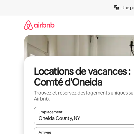
Aller
Une pa
directement
au
contenu
Locations de vacances :
Comté d'Oneida
Trouvez et réservez des logements uniques su
Airbnb.
Emplacement
Quand les résultats sont affichés, parcourez-les en 
Arrivée