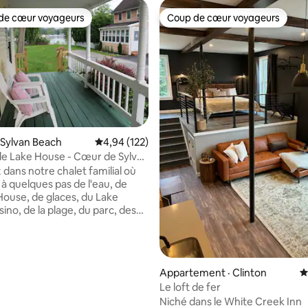
de cœur voyageurs
Coup de cœur voyageurs
cœur voyageurs parmi les plus aimés
Coup de cœur voyageurs
 Sylvan Beach
Note moyenne de 4,94 sur 5, 122 commentai
4,94 (122)
tle Lake House - Cœur de Sylvan
sur 5, 170 commentaires
 dans notre chalet familial où
 à quelques pas de l'eau, de
ouse, de glaces, du Lake
ino, de la plage, du parc, des
ts et de tout ce que Sylvan
 offrir. Louez un ponton, un
un vélo chez Sylvan Beach
. Reposez-vous dans le lit King
Appartement · Clinton
N
eux avec vue sur le lac. Ou
Le loft de fer
 le lit Queen Size, le lit complet
Niché dans le White Creek Inn
its jumeaux. Salle à manger pour