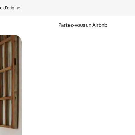
e d'origine
Partez-vous un Airbnb
et en les faisant glisser.