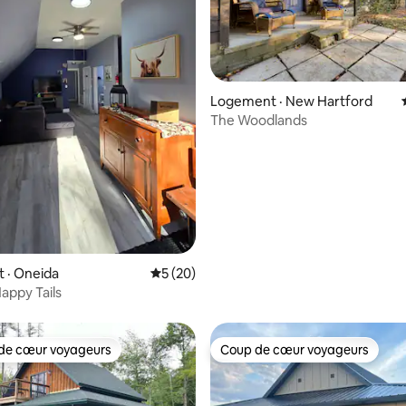
Logement · New Hartford
The Woodlands
 sur 5, 11 commentaires
 · Oneida
Note moyenne de 5 sur 5, 20 commentai
5 (20)
appy Tails
de cœur voyageurs
Coup de cœur voyageurs
cœur voyageurs parmi les plus aimés
Coup de cœur voyageurs