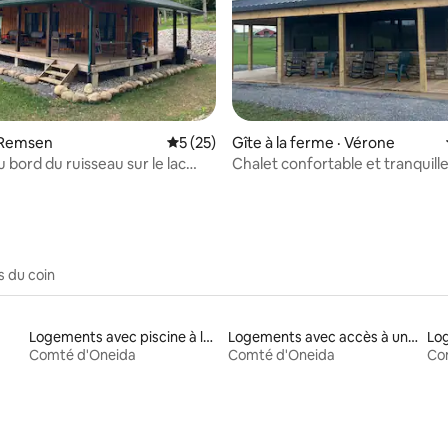
 sur 5, 81 commentaires
 Remsen
Note moyenne de 5 sur 5, 25 commentai
5 (25)
Gîte à la ferme · Vérone
 bord du ruisseau sur le lac
Chalet confortable et tranquill
5 étoiles, nouvelle en 2024
d'une chambre, style hôtel, à V
nº 12
s du coin
Logements avec piscine à louer
Logements avec accès à un lac
Comté d'Oneida
Comté d'Oneida
Co