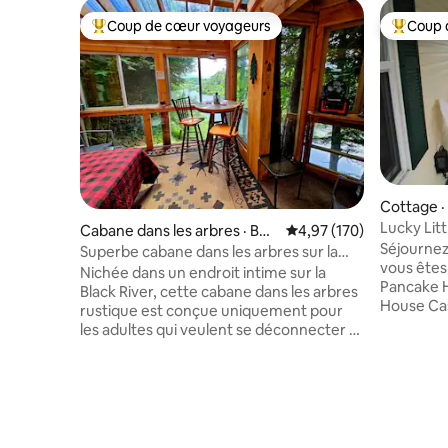
Coup de cœur voyageurs
Coup 
Coup de cœur voyageurs parmi les plus aimés
Coup de 
Cottage ·
Lucky Lit
Cabane dans les arbres · Boo
Note moyenne de 4,97 
4,97 (170)
Beach
Séjournez
nville
Superbe cabane dans les arbres sur la
vous êtes
Black River près d'Old Forge
Nichée dans un endroit intime sur la
Pancake H
Black River, cette cabane dans les arbres
House Cas
rustique est conçue uniquement pour
restauran
les adultes qui veulent se déconnecter et
Beach a à
se rapprocher de Dame Nature. Le
kayak ou 
glamping dans toute sa splendeur ! La
Supply Co
cabane dans les arbres très privée est
Size spaci
perchée sur une colline surplombant la
choisissez
rivière paisible. La cabane dans les arbres
ou deux l
pittoresque est dotée de cinq côtés en