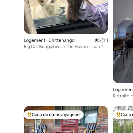
Logement · Chittenango
Note moyenne de 5
5 (11)
Big Cat Bungalows à The Haven - Lion 1
Logement
Retraite H
Coup de cœur voyageurs
Coup 
Coup de cœur voyageurs parmi les plus aimés
Coup de 