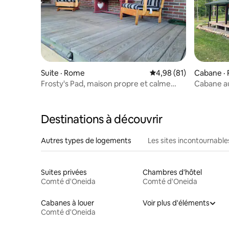
Suite · Rome
Note moyenne de 4,98
4,98 (81)
Cabane ·
Frosty's Pad, maison propre et calme
Cabane au
pour votre séjour
Hinckley, 
Destinations à découvrir
Autres types de logements
Les sites incontournable
Suites privées
Chambres d'hôtel
Comté d'Oneida
Comté d'Oneida
Cabanes à louer
Voir plus d'éléments
Comté d'Oneida