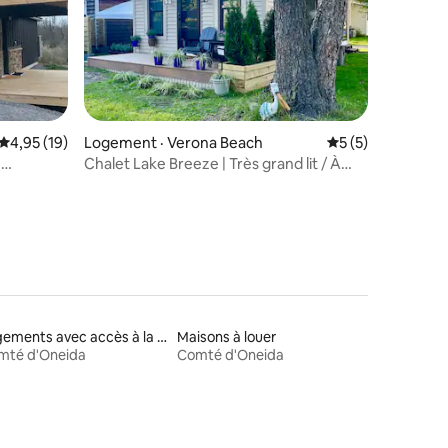
res
Note moyenne de 4,95 sur 5, 19 commentaires
4,95 (19)
Logement · Verona Beach
Note moyenne de 
5 (5)
e
Chalet Lake Breeze | Très grand lit / À
erona –
deux pas de l'eau
Logements avec accès à la plage
Maisons à louer
mté d'Oneida
Comté d'Oneida