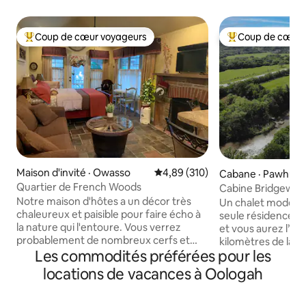
Coup de cœur voyageurs
Coup de cœur 
Coup de cœur voyageurs parmi les plus aimés
Coup de cœur voy
Maison d'invité · Owasso
Note moyenne de 4,89 sur 5, 3
4,89 (310)
Cabane · Pawhusk
Quartier de French Woods
Cabine Bridgewat
(moderne/privée/da
Notre maison d'hôtes a un décor très
Un chalet moderne en
ville!)
chaleureux et paisible pour faire écho à
seule résidence su
la nature qui l'entoure. Vous verrez
et vous aurez l’im
probablement de nombreux cerfs et
kilomètres de la vi
Les commodités préférées pour les
autres animaux sauvages depuis
en voiture du cent
l'immense porche arrière couvert tout
Détendez-vous sur
locations de vacances à Oologah
en profitant d'un repas cuisiné dans
320 pieds carrés p
votre cuisine entièrement équipée.
descendez de quel
Vous aurez également accès à un