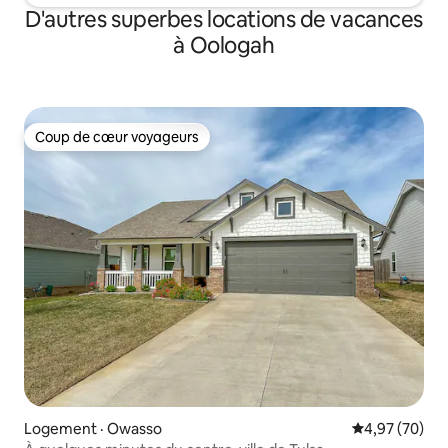
D'autres superbes locations de vacances
à Oologah
Coup de cœur voyageurs
Coup de cœur voyageurs
Logement · Owasso
Note moyenne
4,97 (70)