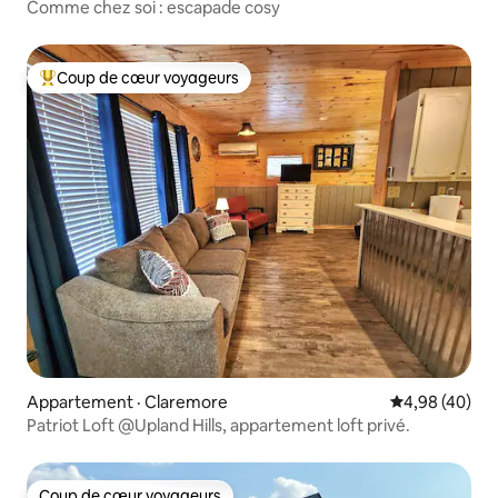
Comme chez soi : escapade cosy
Coup de cœur voyageurs
Coup de cœur voyageurs parmi les plus aimés
Appartement · Claremore
Note moyenne
4,98 (40)
Patriot Loft @Upland Hills, appartement loft privé.
Coup de cœur voyageurs