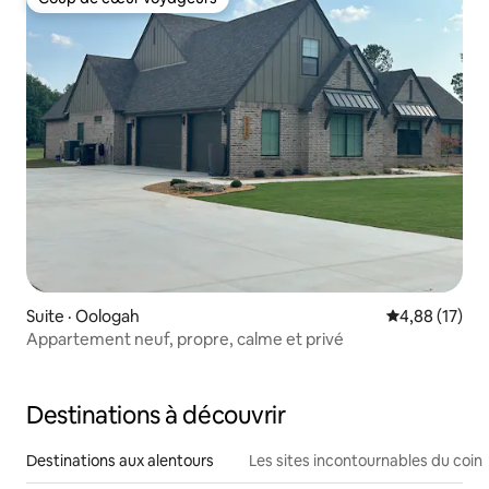
Coup de cœur voyageurs
Suite · Oologah
Note moyenne
4,88 (17)
Appartement neuf, propre, calme et privé
Destinations à découvrir
Destinations aux alentours
Les sites incontournables du coin