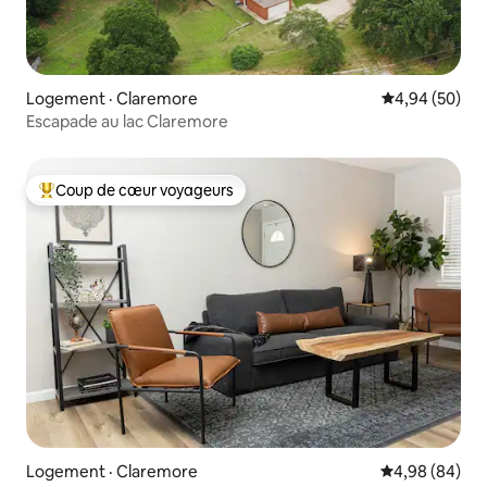
Logement · Claremore
Note moyenne
4,94 (50)
Escapade au lac Claremore
Coup de cœur voyageurs
Coup de cœur voyageurs parmi les plus aimés
Logement · Claremore
Note moyenne
4,98 (84)