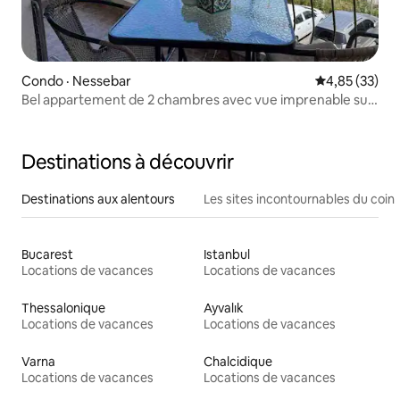
Condo · Nessebar
Note moyenne
4,85 (33)
Bel appartement de 2 chambres avec vue imprenable sur
la mer
Destinations à découvrir
Destinations aux alentours
Les sites incontournables du coin
Bucarest
Istanbul
Locations de vacances
Locations de vacances
Thessalonique
Ayvalık
Locations de vacances
Locations de vacances
Varna
Chalcidique
Locations de vacances
Locations de vacances