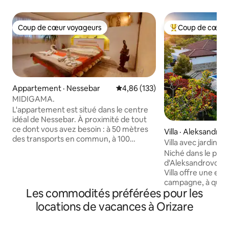
Coup de cœur voyageurs
Coup de cœur 
Coup de cœur voyageurs
Coup de cœur voy
Appartement · Nessebar
Note moyenne de 4,86 sur 5, 1
4,86 (133)
MIDIGAMA.
L'appartement est situé dans le centre
idéal de Nessebar. À proximité de tout
ce dont vous avez besoin : à 50 mètres
Villa · Aleksandrov
des transports en commun, à 100
Villa avec jardin e
mètres de la pharmacie, à 50 mètres de
Beach et Nesseba
Niché dans le paisi
l'épicerie, à 50 mètres des restaurants, à
d'Aleksandrovo, l
200 mètres de l'entrée de la plage et à
Villa offre une esc
un kilomètre de la vieille Nessebar.
campagne, à quel
L'appartement dispose de deux
Les commodités préférées pour les
voiture de Sunny Be
chambres séparées avec lits doubles,
ville historique d
locations de vacances à Orizare
d'une cuisine équipée avec four, de deux
pour une vie estiva
plaques chauffantes, d'une bouilloire
allie confort, inti
supplémentaire, d'un grand