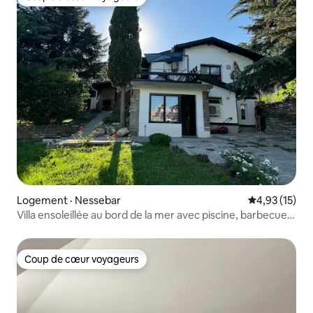
Coup de cœur voyageurs
Logement · Nessebar
Note moyenne
4,93 (15)
Villa ensoleillée au bord de la mer avec piscine, barbecue
et stationnement privé
Coup de cœur voyageurs
Coup de cœur voyageurs