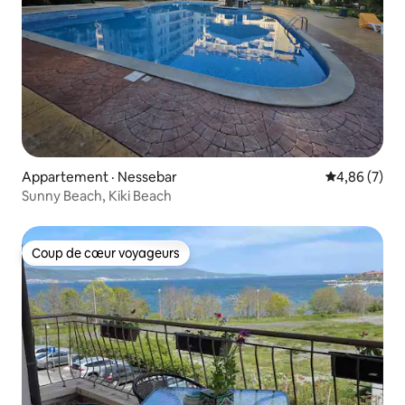
Appartement · Nessebar
Note moyenn
4,86 (7)
Sunny Beach, Kiki Beach
Coup de cœur voyageurs
Coup de cœur voyageurs