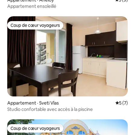
Appartement ensoleillé
Coup de cœur voyageurs
Coup de cœur voyageurs
Appartement · Sveti Vlas
Note moy
5 (7)
Studio confortable avec accès à la piscine
Coup de cœur voyageurs
Coup de cœur voyageurs