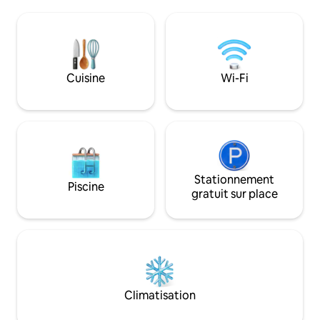
espaces extérieurs
réfrigérateur avec congélateur, de
repas extérieur, pe
vaisselle, de tasses et de fourchettes. Si
accueillir jusqu'à
nécessaire, lave-linge et sèche-linge.
de 2 chambres, d'u
Bienvenue.
cuisine entièreme
d'espaces de jardin 
Cuisine
Wi-Fi
idéale pour les fam
amis.
Stationnement
Piscine
gratuit sur place
Climatisation