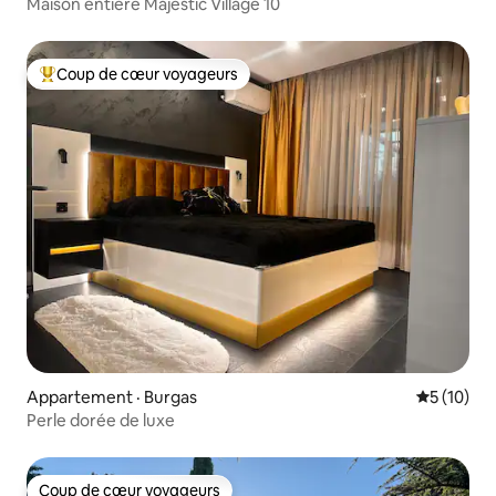
Maison entière Majestic Village 10
Coup de cœur voyageurs
Coup de cœur voyageurs parmi les plus aimés
Appartement · Burgas
Note moye
5 (10)
Perle dorée de luxe
Coup de cœur voyageurs